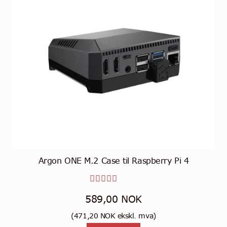
Argon ONE M.2 Case til Raspberry Pi 4
Vurdert
589,00
NOK
4.00
av
(
471,20
NOK
ekskl. mva)
5