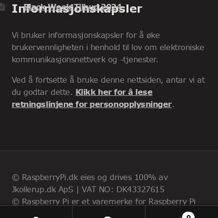
Informasjonskapsler
Black Week Tilbud 2024
Vi bruker informasjonskapsler for å øke
brukervennligheten i henhold til lov om elektroniske
kommunikasjonsnettverk og -tjenester.
Ved å fortsette å bruke denne nettsiden, antar vi at
du godtar dette.
Klikk her for å lese
retningslinjene for personopplysninger
.
© RaspberryPi.dk eies og drives 100% av
Jkollerup.dk ApS | VAT NO: DK43327615
© Raspberry Pi er et varemerke for Raspberry Pi
Foundation
0