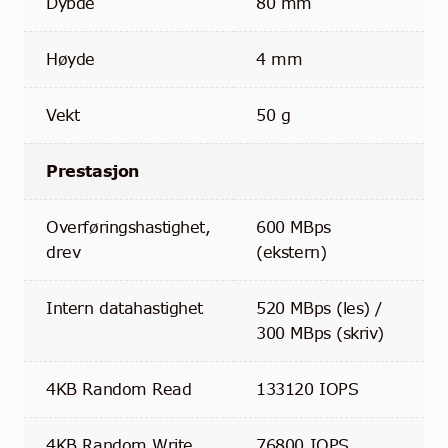
Dybde
80 mm
Høyde
4 mm
Vekt
50 g
Prestasjon
Overføringshastighet,
600 MBps
drev
(ekstern)
Intern datahastighet
520 MBps (les) /
300 MBps (skriv)
4KB Random Read
133120 IOPS
4KB Random Write
76800 IOPS