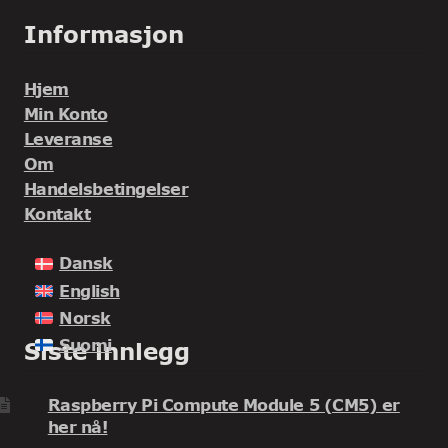
Informasjon
Hjem
Min Konto
Leveranse
Om
Handelsbetingelser
Kontakt
Dansk
English
Norsk
Suomi
Siste innlegg
Raspberry Pi Compute Module 5 (CM5) er
her nå!