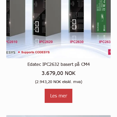
Edatec IPC2632 basert på CM4
3.679,00
NOK
(
2.943,20
NOK
ekskl. mva)
Les mer