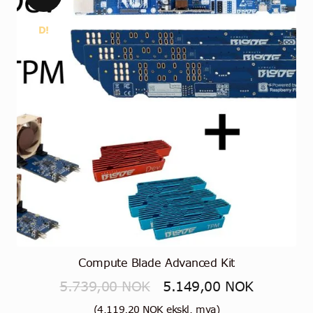
D!
Compute Blade Advanced Kit
Opprinnelig
Nåværen
5.739,00
NOK
5.149,00
NOK
pris
pris
(
4.119,20
NOK
ekskl. mva)