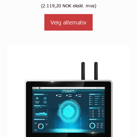
2.649,0
(
2.119,20
NOK
ekskl. mva)
til
Dette
Velg alternativ
2.939,0
produktet
har
flere
varianter.
Alternativene
kan
velges
på
produktsiden