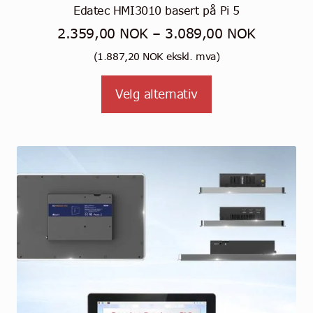
Edatec HMI3010 basert på Pi 5
Prisområ
2.359,00
NOK
–
3.089,00
NOK
2.359,0
(
1.887,20
NOK
ekskl. mva)
til
Dette
Velg alternativ
3.089,0
produktet
har
flere
varianter.
Alternativene
kan
velges
på
produktsiden