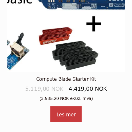
Compute Blade Starter Kit
Opprinnelig
Nåværen
5.119,00
NOK
4.419,00
NOK
pris
pris
(
3.535,20
NOK
ekskl. mva)
var:
er:
Les mer
5.119,00 NOK.
4.419,00