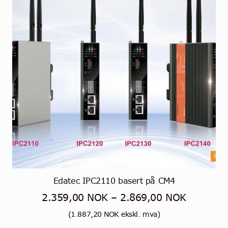
kan
velges
på
produktsiden
Edatec IPC2110 basert på CM4
Prisområ
2.359,00
NOK
–
2.869,00
NOK
2.359,0
(
1.887,20
NOK
ekskl. mva)