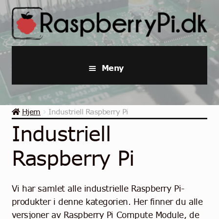
Hopp
Hopp
til
til
navigasjon
innhold
Meny
Raspberry Pi
Hjem
Industriell Raspberry Pi
Startpakker & Kits
Industriell
Industriell Raspberry Pi
Raspberry Pi
Raspberry Pi Tilbehør
Vi har samlet alle industrielle Raspberry Pi-
Samlinger
produkter i denne kategorien. Her finner du alle
versjoner av Raspberry Pi Compute Module, de