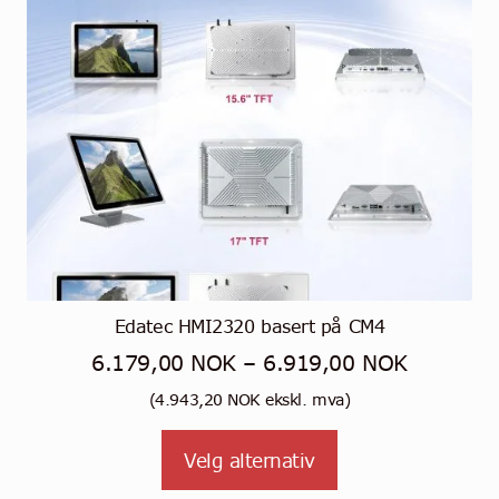
produktsiden
Edatec HMI2320 basert på CM4
Prisområ
6.179,00
NOK
–
6.919,00
NOK
6.179,0
(
4.943,20
NOK
ekskl. mva)
til
Dette
Velg alternativ
6.919,0
produktet