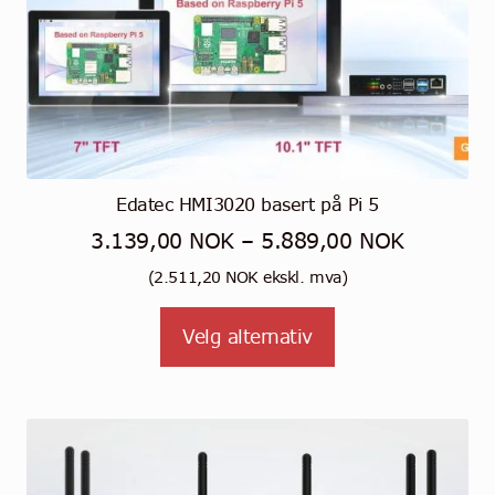
Edatec HMI3020 basert på Pi 5
Prisområ
3.139,00
NOK
–
5.889,00
NOK
3.139,0
(
2.511,20
NOK
ekskl. mva)
til
Dette
Velg alternativ
5.889,0
produktet
har
flere
varianter.
Alternativene