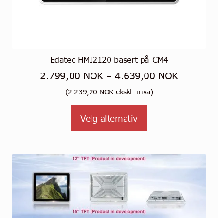
Edatec HMI2120 basert på CM4
Prisområ
2.799,00
NOK
–
4.639,00
NOK
2.799,0
(
2.239,20
NOK
ekskl. mva)
til
Dette
Velg alternativ
4.639,0
produktet
har
flere
varianter.
Alternativene
kan
velges
på