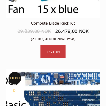
Compute Blade Rack Kit
Opprinnelig
Nåvære
29.839,00
NOK
26.479,00
NOK
pris
pris
(
21.183,20
NOK
ekskl. mva)
var:
er:
Les mer
29.839,00 NOK.
26.479,
TILBU
D!