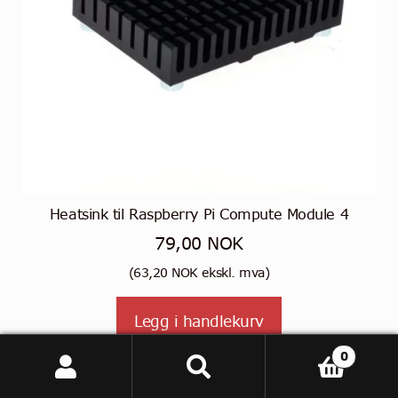
Heatsink til Raspberry Pi Compute Module 4
79,00
NOK
(
63,20
NOK
ekskl. mva)
Legg i handlekurv
0
Søk
Søk
etter: