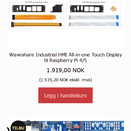
Waveshare Industrial HMI All-in-one Touch Display
til Raspberry Pi 4/5
1.919,00
NOK
(
1.535,20
NOK
ekskl. mva)
Legg i handlekurv
TILBU