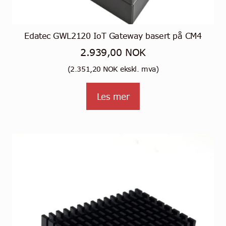
Edatec GWL2120 IoT Gateway basert på CM4
2.939,00
NOK
(
2.351,20
NOK
ekskl. mva)
Les mer