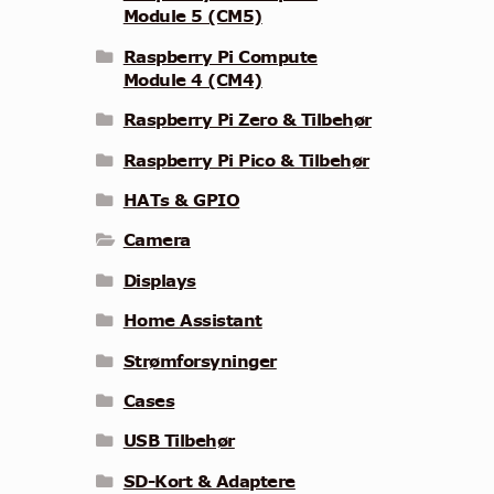
Module 5 (CM5)
Raspberry Pi Compute
Module 4 (CM4)
Raspberry Pi Zero & Tilbehør
Raspberry Pi Pico & Tilbehør
HATs & GPIO
Camera
Displays
Home Assistant
Strømforsyninger
Cases
USB Tilbehør
SD-Kort & Adaptere