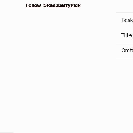
Follow @RaspberryPidk
Besk
Till
Omta