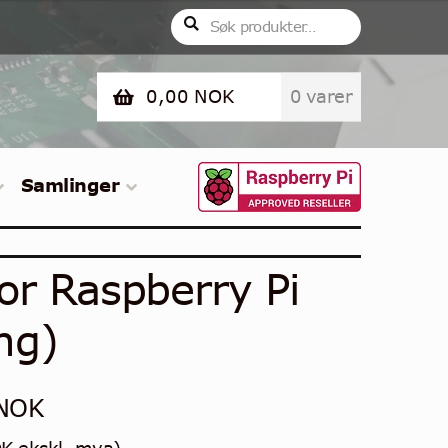
Søk
Søk
etter:
0,00
NOK
0 varer
Samlinger
or Raspberry Pi
ng)
NOK