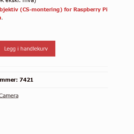
OK
ekskl. mva)
bjektiv (CS-montering) for Raspberry Pi
a
.
Legg i handlekurv
bjektiv
ummer:
7421
Camera
)