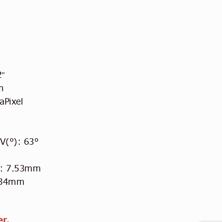
2″
m
aPixel
V(°): 63°
h: 7.53mm
×34mm
r.