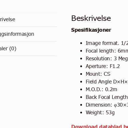
Beskrivelse
rivelse
Spesifikasjoner
eggsinformasjon
Image format. 1/
ler (0)
Focal length: 6m
Resolution: 3 Meg
Aperture: F1.2
Mount: CS
Field Angle D×H×
M.O.D.: 0.2m
Back Focal Lengt
Dimension: φ30
Weight: 53g
Download datablad he