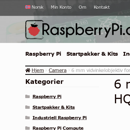
Hopp
Hopp
Norsk
Min Konto
Om
Kontakt
til
til
navigasjon
innhold
Raspberry Pi
Startpakker & Kits
In
Hjem
Camera
6 mm vidvinkelobjektiv f
6 
Kategorier
HQ
Raspberry Pi
Startpakker & Kits
Industriell Raspberry Pi
Raspberry Pi Compute