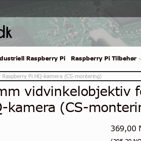
dustriell Raspberry Pi
Raspberry Pi Tilbehør
or Raspberry Pi HQ-kamera (CS-montering)
mm vidvinkelobjektiv f
-kamera (CS-monteri
369,00