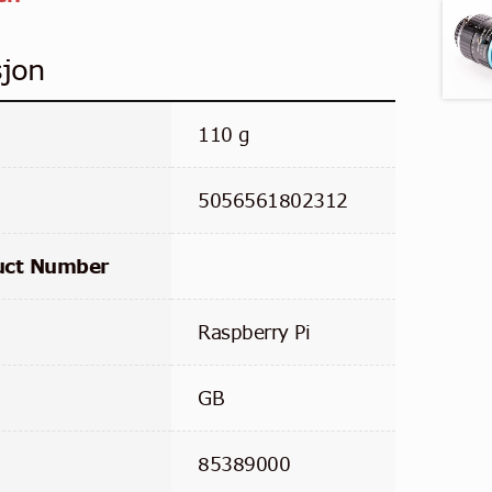
sjon
110 g
5056561802312
uct Number
Raspberry Pi
GB
85389000