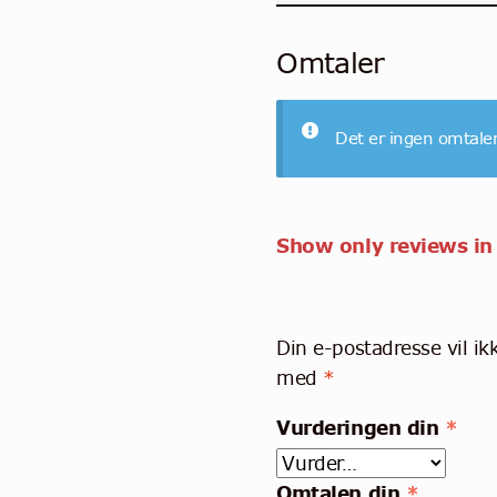
Omtaler
Det er ingen omtale
Show only reviews in
Din e-postadresse vil ikk
med
*
Vurderingen din
*
Omtalen din
*