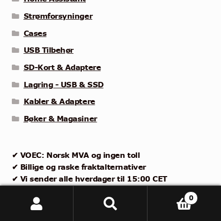
Strømforsyninger
Cases
USB Tilbehør
SD-Kort & Adaptere
Lagring - USB & SSD
Kabler & Adaptere
Bøker & Magasiner
✔ VOEC: Norsk MVA og ingen toll
✔ Billige og raske fraktalternativer
✔ Vi sender alle hverdager til 15:00 CET
✔ 14 dagers returrett
0
Søk
Søk
Meld deg på nyhetsbrevet – Vinn
etter: