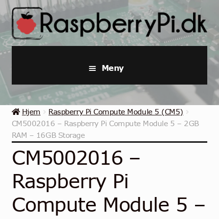
Hopp
Hopp
til
til
navigasjon
innhold
Meny
Raspberry Pi
Hjem
Raspberry Pi Compute Module 5 (CM5)
Startpakker & Kits
CM5002016 – Raspberry Pi Compute Module 5 – 2GB
RAM – 16GB Storage
Industriell Raspberry Pi
CM5002016 –
Raspberry Pi Tilbehør
Raspberry Pi
Samlinger
Compute Module 5 –