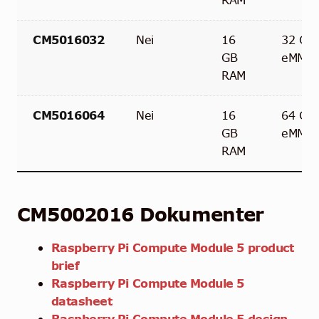
RAM
CM5016032
Nei
16
32 GB
GB
eMMC
RAM
CM5016064
Nei
16
64 GB
GB
eMMC
RAM
CM5002016
Dokumenter
Raspberry Pi Compute Module 5 product
brief
Raspberry Pi Compute Module 5
datasheet
Raspberry Pi Compute Module 5 design