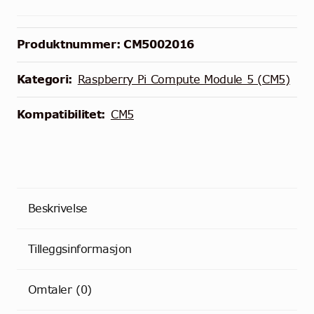
Raspberry
Pi
Compute
Produktnummer:
CM5002016
Module
5
Kategori:
Raspberry Pi Compute Module 5 (CM5)
-
2GB
Kompatibilitet:
CM5
RAM
-
16GB
Storage
antall
Beskrivelse
Tilleggsinformasjon
Omtaler (0)