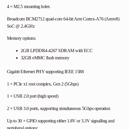
4 × M2.5 mounting holes
Broadcom BCM2712 quad-core 64-bit Arm Cortex-A76 (Armv8)
SoC @ 2.4GHz
Memory options:
2GB LPDDR4-4267 SDRAM with ECC
32GB eMMC flash memory
Gigabit Ethernet PHY supporting IEEE 1588
1 × PCIe x1 root complex, Gen 2 (5Gbps)
1 × USB 2.0 port (high speed)
2 × USB 3.0 ports, supporting simultaneous 5Gbps operation
Up to 30 × GPIO supporting either 1.8V or 3.3V signalling and
peripheral options: