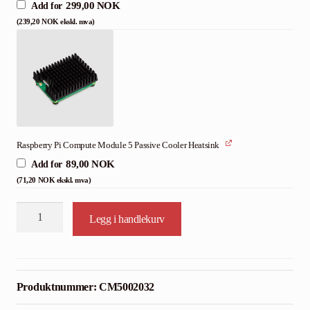
299,00
NOK
Add for
(
239,20
NOK
ekskl. mva)
Raspberry Pi Compute Module 5 Passive Cooler Heatsink
89,00
NOK
Add for
(
71,20
NOK
ekskl. mva)
CM5002032
Legg i handlekurv
-
Raspberry
Pi
Compute
Produktnummer:
CM5002032
Module