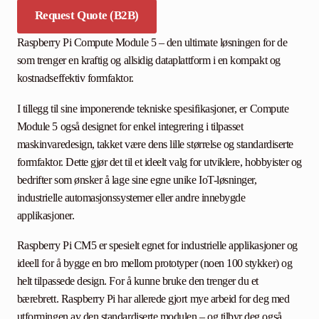
Request Quote (B2B)
Raspberry Pi Compute Module 5 – den ultimate løsningen for de
som trenger en kraftig og allsidig dataplattform i en kompakt og
kostnadseffektiv formfaktor.
I tillegg til sine imponerende tekniske spesifikasjoner, er Compute
Module 5 også designet for enkel integrering i tilpasset
maskinvaredesign, takket være dens lille størrelse og standardiserte
formfaktor. Dette gjør det til et ideelt valg for utviklere, hobbyister og
bedrifter som ønsker å lage sine egne unike IoT-løsninger,
industrielle automasjonssystemer eller andre innebygde
applikasjoner.
Raspberry Pi CM5 er spesielt egnet for industrielle applikasjoner og
ideell for å bygge en bro mellom prototyper (noen 100 stykker) og
helt tilpassede design. For å kunne bruke den trenger du et
bærebrett. Raspberry Pi har allerede gjort mye arbeid for deg med
utformingen av den standardiserte modulen – og tilbyr deg også