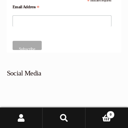
*
indicates required
*
Email Address
Social Media
Follow @RaspberryPidk
0
Søk
Søk
etter: