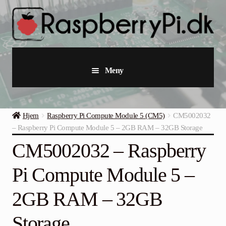
Hopp
Hopp
til
til
navigasjon
innhold
Meny
Raspberry Pi
Hjem
Raspberry Pi Compute Module 5 (CM5)
CM5002032
Startpakker & Kits
– Raspberry Pi Compute Module 5 – 2GB RAM – 32GB Storage
CM5002032 – Raspberry
Industriell Raspberry Pi
Pi Compute Module 5 –
Raspberry Pi Tilbehør
2GB RAM – 32GB
Samlinger
Storage