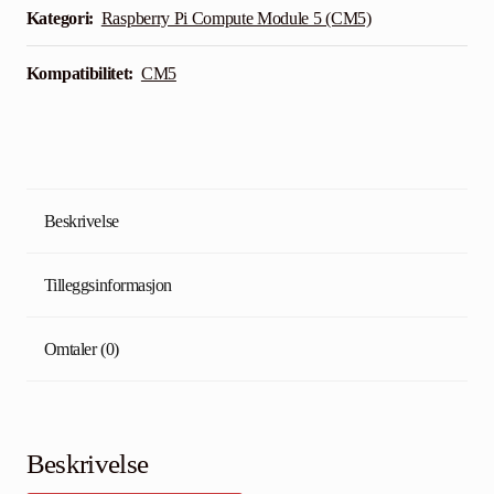
5
Kategori:
Raspberry Pi Compute Module 5 (CM5)
-
2GB
Kompatibilitet:
CM5
RAM
-
32GB
Storage
antall
Beskrivelse
Tilleggsinformasjon
Omtaler (0)
Beskrivelse