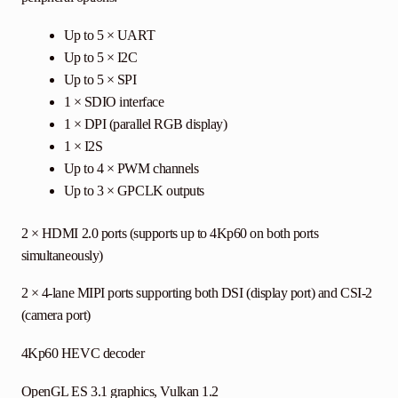
Up to 5 × UART
Up to 5 × I2C
Up to 5 × SPI
1 × SDIO interface
1 × DPI (parallel RGB display)
1 × I2S
Up to 4 × PWM channels
Up to 3 × GPCLK outputs
2 × HDMI 2.0 ports (supports up to 4Kp60 on both ports
simultaneously)
2 × 4-lane MIPI ports supporting both DSI (display port) and CSI-2
(camera port)
4Kp60 HEVC decoder
OpenGL ES 3.1 graphics, Vulkan 1.2