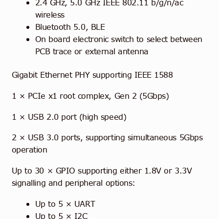
2.4 GHz, 5.0 GHz IEEE 802.11 b/g/n/ac
wireless
Bluetooth 5.0, BLE
On board electronic switch to select between
PCB trace or external antenna
Gigabit Ethernet PHY supporting IEEE 1588
1 × PCIe x1 root complex, Gen 2 (5Gbps)
1 × USB 2.0 port (high speed)
2 × USB 3.0 ports, supporting simultaneous 5Gbps
operation
Up to 30 × GPIO supporting either 1.8V or 3.3V
signalling and peripheral options:
Up to 5 × UART
Up to 5 × I2C