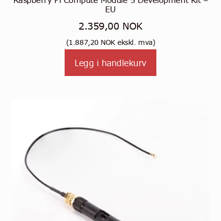
Raspberry Pi Compute Module 5 Development Kit –
EU
2.359,00
NOK
(
1.887,20
NOK
ekskl. mva)
Legg i handlekurv