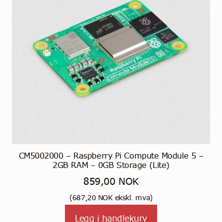
CM5002000 – Raspberry Pi Compute Module 5 –
2GB RAM – 0GB Storage (Lite)
859,00
NOK
(
687,20
NOK
ekskl. mva)
Legg i handlekurv