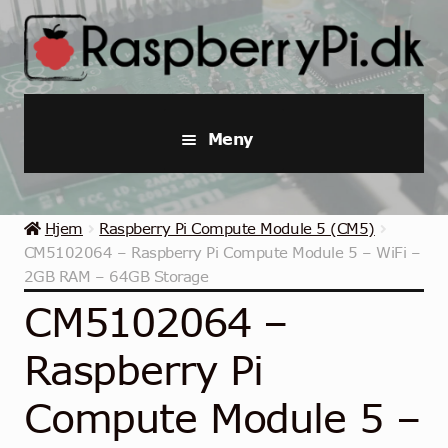
Hopp
Hopp
til
til
navigasjon
innhold
Meny
Raspberry Pi
Hjem
Raspberry Pi Compute Module 5 (CM5)
Startpakker & Kits
CM5102064 – Raspberry Pi Compute Module 5 – WiFi –
2GB RAM – 64GB Storage
Industriell Raspberry Pi
CM5102064 –
Raspberry Pi Tilbehør
Raspberry Pi
Samlinger
Compute Module 5 –