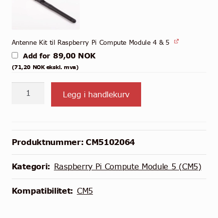
Antenne Kit til Raspberry Pi Compute Module 4 & 5
89,00
NOK
Add for
(
71,20
NOK
ekskl. mva)
CM5102064
Legg i handlekurv
-
Raspberry
Pi
Compute
Produktnummer:
CM5102064
Module
5
Kategori:
Raspberry Pi Compute Module 5 (CM5)
-
WiFi
Kompatibilitet:
CM5
-
2GB