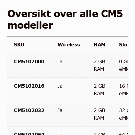
Oversikt over alle CM5
modeller
SKU
Wireless
RAM
Stora
CM5102000
Ja
2 GB
0 GB
RAM
eMMC
CM5102016
Ja
2 GB
16 GB
RAM
eMMC
CM5102032
Ja
2 GB
32 GB
RAM
eMMC
CM5102064
Ja
2 GB
64 GB