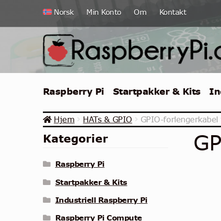
Hopp
Hopp
Norsk
Min Konto
Om
Kontakt
til
til
navigasjon
innhold
Raspberry Pi
Startpakker & Kits
In
Hjem
HATs & GPIO
GPIO-forlengerkabel t
GP
Kategorier
Raspberry Pi
Startpakker & Kits
Industriell Raspberry Pi
Raspberry Pi Compute