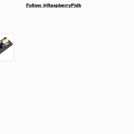
Follow @RaspberryPidk