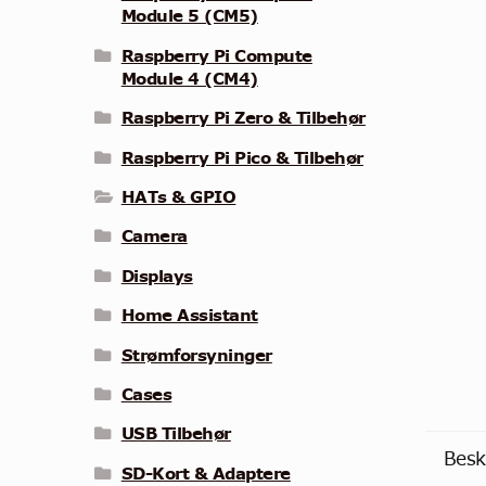
Module 5 (CM5)
Raspberry Pi Compute
Module 4 (CM4)
Raspberry Pi Zero & Tilbehør
Raspberry Pi Pico & Tilbehør
HATs & GPIO
Camera
Displays
Home Assistant
Strømforsyninger
Cases
USB Tilbehør
Besk
SD-Kort & Adaptere