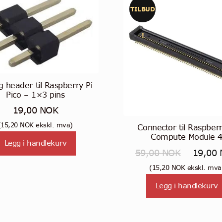
TILBUD
!
 header til Raspberry Pi
Pico – 1×3 pins
19,00
NOK
(
15,20
NOK
ekskl. mva)
Connector til Raspberr
Compute Module 
Legg i handlekurv
Opprinne
59,00
NOK
19,00
pris
(
15,20
NOK
ekskl. mva
var:
Legg i handlekurv
59,00 N