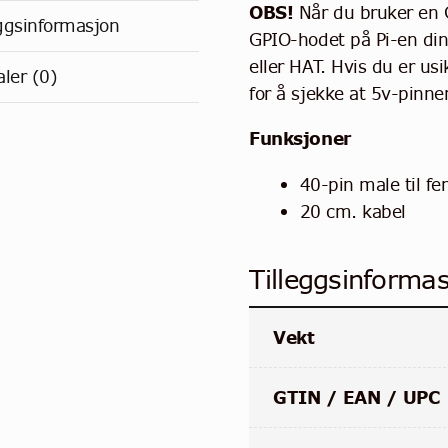
OBS!
Når du bruker en G
eggsinformasjon
GPIO-hodet på Pi-en din
eller HAT. Hvis du er usi
ler (0)
for å sjekke at 5v-pinne
Funksjoner
40-pin male til f
20 cm. kabel
Tilleggsinforma
Vekt
GTIN / EAN / UPC