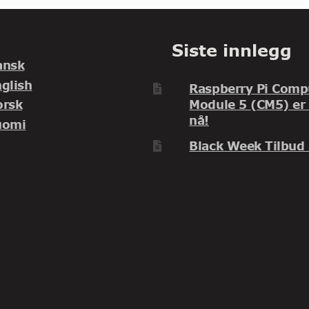
Siste innlegg
ansk
glish
Raspberry Pi Comp
orsk
Module 5 (CM5) er
nå!
uomi
Black Week Tilbud