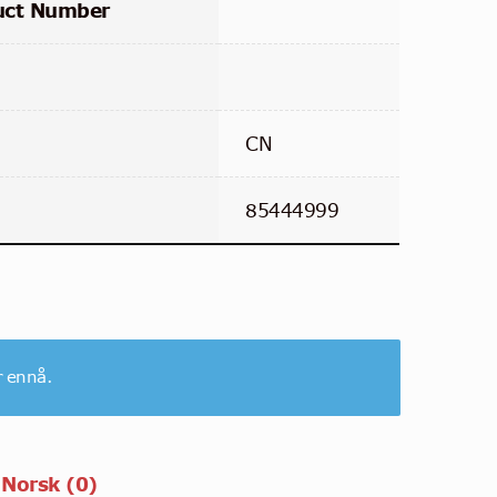
uct Number
CN
85444999
r ennå.
 Norsk (0)