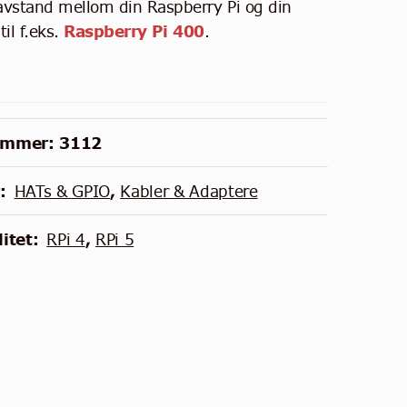
vstand mellom din Raspberry Pi og din
il f.eks.
Raspberry Pi 400
.
ummer:
3112
r:
HATs & GPIO
,
Kabler & Adaptere
itet:
RPi 4
,
RPi 5