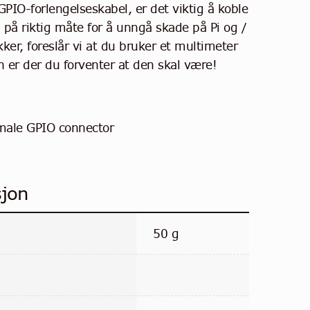
PIO-forlengelseskabel, er det viktig å koble
 på riktig måte for å unngå skade på Pi og /
kker, foreslår vi at du bruker et multimeter
n er der du forventer at den skal være!
emale GPIO connector
sjon
50 g