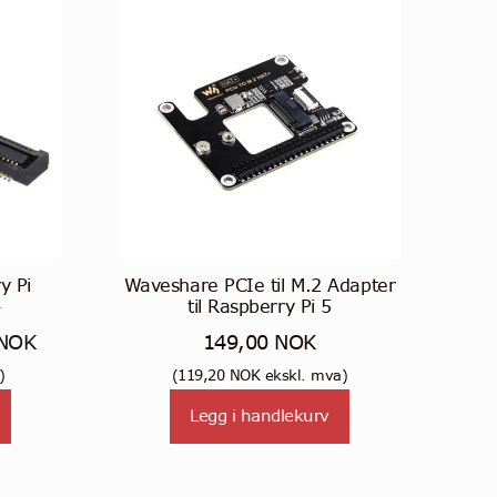
y Pi
Waveshare PCIe til M.2 Adapter
4
til Raspberry Pi 5
lig
Nåværende
NOK
149,00
NOK
pris
)
(
119,20
NOK
ekskl. mva)
er:
Legg i handlekurv
OK.
19,00 NOK.