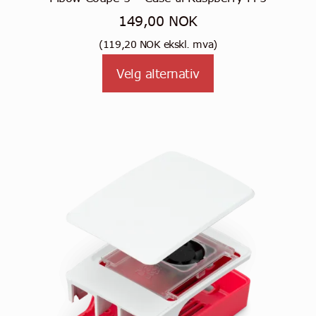
149,00
NOK
(
119,20
NOK
ekskl. mva)
Dette
Velg alternativ
produktet
har
flere
varianter.
Alternativene
kan
velges
på
produktsiden