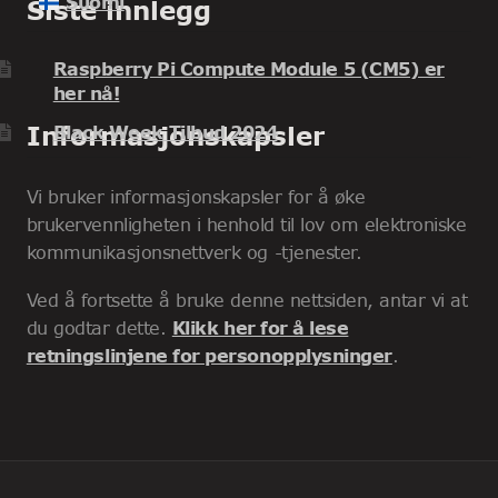
Suomi
Siste innlegg
Raspberry Pi Compute Module 5 (CM5) er
her nå!
Informasjonskapsler
Black Week Tilbud 2024
Vi bruker informasjonskapsler for å øke
brukervennligheten i henhold til lov om elektroniske
kommunikasjonsnettverk og -tjenester.
Ved å fortsette å bruke denne nettsiden, antar vi at
du godtar dette.
Klikk her for å lese
retningslinjene for personopplysninger
.