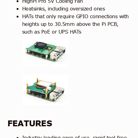
HighPi Pro 5V Cooling Fan
Heatsinks, including oversized ones
HATs that only require GPIO connections with
heights up to 30.5mm above the Pi PCB,
such as PoE or UPS HATs
FEATURES
Industry-leading ease of use, rapid tool-free