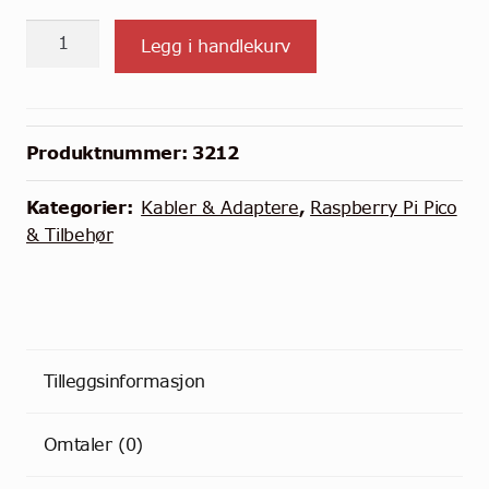
Offisiell
Legg i handlekurv
Raspberry
Pi
USB
til
Produktnummer:
3212
Mikro
USB
Kategorier:
Kabler & Adaptere
,
Raspberry Pi Pico
-
& Tilbehør
1m
-
Rød
antall
Tilleggsinformasjon
Omtaler (0)