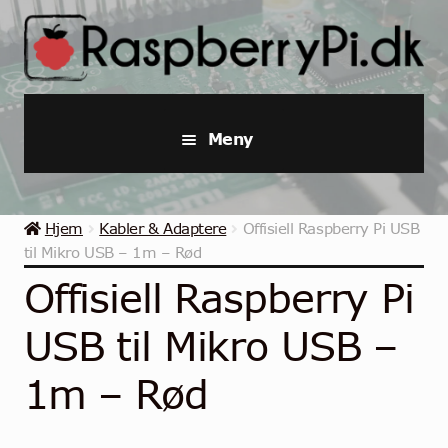
Hopp
Hopp
til
til
navigasjon
innhold
Meny
Raspberry Pi
Hjem
Kabler & Adaptere
Offisiell Raspberry Pi USB
Startpakker & Kits
til Mikro USB – 1m – Rød
Offisiell Raspberry Pi
Industriell Raspberry Pi
USB til Mikro USB –
Raspberry Pi Tilbehør
1m – Rød
Samlinger