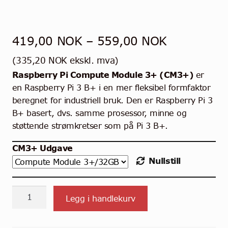
Prisområd
419,00
NOK
–
559,00
NOK
419,00 N
(
335,20
NOK
ekskl. mva)
Raspberry Pi Compute Module 3+ (CM3+)
til
er
en Raspberry Pi 3 B+ i en mer fleksibel formfaktor
559,00 N
beregnet for industriell bruk. Den er Raspberry Pi 3
B+ basert, dvs. samme prosessor, minne og
støttende strømkretser som på Pi 3 B+.
CM3+ Udgave
Nullstill
Raspberry
Legg i handlekurv
Pi
Compute