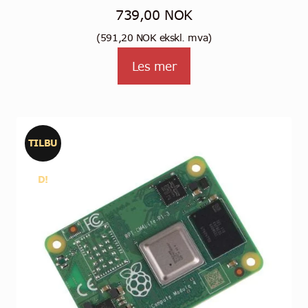
739,00
NOK
(
591,20
NOK
ekskl. mva)
Les mer
TILBU
D!