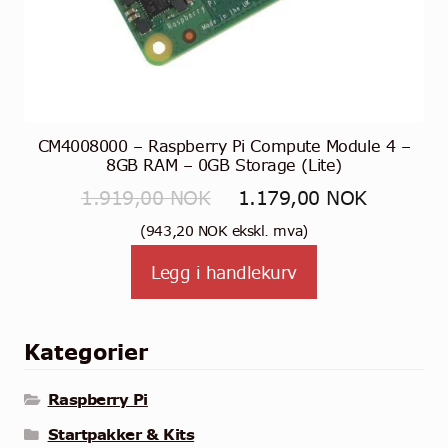
CM4008000 – Raspberry Pi Compute Module 4 –
8GB RAM – 0GB Storage (Lite)
Opprinnelig
Nåværen
1.919,00
NOK
1.179,00
NOK
pris
pris
(
943,20
NOK
ekskl. mva)
var:
er:
Legg i handlekurv
1.919,00 NOK.
1.179,0
Kategorier
Raspberry Pi
Startpakker & Kits