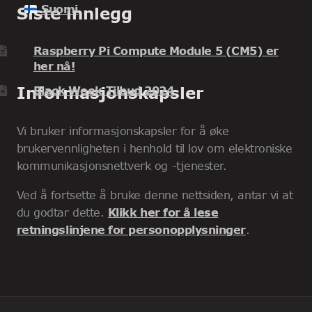
Suomi
Siste innlegg
Raspberry Pi Compute Module 5 (CM5) er
her nå!
Informasjonskapsler
Black Week Tilbud 2024
Vi bruker informasjonskapsler for å øke
brukervennligheten i henhold til lov om elektroniske
kommunikasjonsnettverk og -tjenester.
Ved å fortsette å bruke denne nettsiden, antar vi at
du godtar dette.
Klikk her for å lese
retningslinjene for personopplysninger
.