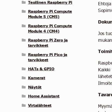
Teollinen Raspberry Pi
Ehtoja 
Sopimu
Raspberry Pi Compute
Module 5 (CM5)
Dokum
Raspberry Pi Compute
Module 4 (CM4)
Jos tu
mukana
Raspberry Pi Zero ja
tarvikkeet
Toimit
Raspberry Pi Pico ja
tarvikkeet
Raspbe
HATs & GPIO
Kaikki 
lähete
Kamerat
Ilmoit
Näytöt
Tavaro
Home Assistant
Virtalähteet
Myymäl