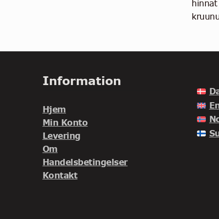
hinnat
kruunu
Information
D
En
Hjem
N
Min Konto
S
Levering
Om
Handelsbetingelser
Kontakt