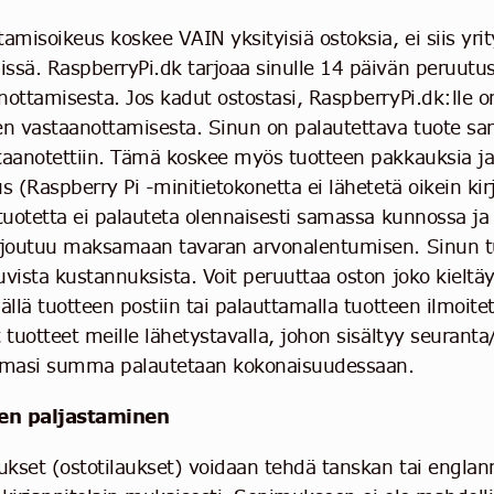
tamisoikeus koskee VAIN yksityisiä ostoksia, ei siis yri
ssä. RaspberryPi.dk tarjoaa sinulle 14 päivän peruutu
nottamisesta. Jos kadut ostostasi, RaspberryPi.dk:lle o
en vastaanottamisesta. Sinun on palautettava tuote 
taanotettiin. Tämä koskee myös tuotteen pakkauksia j
s (Raspberry Pi -minitietokonetta ei lähetetä oikein kir
 tuotetta ei palauteta olennaisesti samassa kunnossa 
 joutuu maksamaan tavaran arvonalentumisen. Sinun tu
uvista kustannuksista. Voit peruuttaa oston joko kieltä
mällä tuotteen postiin tai palauttamalla tuotteen ilmoit
t tuotteet meille lähetystavalla, johon sisältyy seurant
masi summa palautetaan kokonaisuudessaan.
jen paljastaminen
kset (ostotilaukset) voidaan tehdä tanskan tai englannin