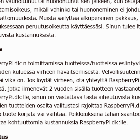
on vaurioitunut tai huonontunut sen jälkeen, kun ostaja
tamisoikeus, mikäli vahinko tai huononeminen ei johd
attomuudesta. Muista säilyttää alkuperäinen pakkaus, si
ksessaan peruutusoikeutta käyttäessäsi. Sinun tulee i
uvista kustannuksista.
s
ryPi.dk:n toimittamissa tuotteissa/tuotteissa esiintyvii
den kuluessa virheen havaitsemisesta. Velvollisuutenn
ai vika on. Jos löydät virheen, ota yhteyttä RaspberryPi
stä, jotka ilmenevät 2 vuoden sisällä tuotteen vastaano
rryPi.dk:lle, sinun on vastattava tästä aiheutuvista ku
n tuotteiden osalta valitustasi rajoittaa RaspberryPi.dk
o tuote korjata vai vaihtaa. Poikkeuksena tähän sääntö
taa kohtuuttomia kustannuksia RaspberryPi.dk:lle.
tus