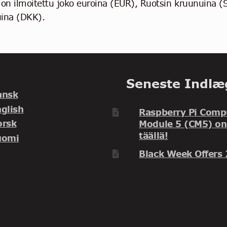
 on ilmoitettu joko euroina (EUR), Ruotsin kruunuina 
ina (DKK).
Seneste Indlæ
ansk
glish
Raspberry Pi Comp
orsk
Module 5 (CM5) on
täällä!
uomi
Black Week Offers