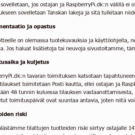
sovelletaan, jos ostajan ja RaspberryPi.dk:n välillä ei 
kseen sovelletaan Tanskan lakeja ja sitä tulkitaan niid
entaatio ja opastus
otteelle on olemassa tuotekuvauksia ja käyttöohjeita, 
. Jos haluat lisätietoja tai neuvoja sivustoltamme, tä
usaika ja kuljetus
rryPi.dk:n tavaran toimituksen katsotaan tapahtuneen,
tilaukset toimitetaan Posti kautta, ellei ostajan ja Raspb
tään 48 tunnin kuluessa tilauksen vastaanottamisesta, m
etut toimituspäivät ovat suuntaa antavia, joten niitä vo
iden riski
ästämme tilattujen tuotteiden riski siirtyy ostajalle 1