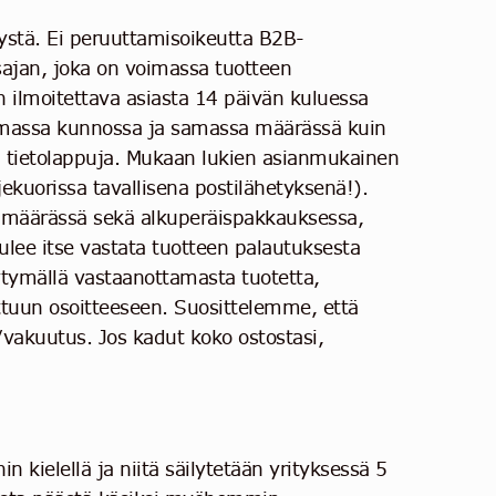
tystä. Ei peruuttamisoikeutta B2B-
sajan, joka on voimassa tuotteen
n ilmoitettava asiasta 14 päivän kuluessa
samassa kunnossa ja samassa määrässä kuin
a tietolappuja. Mukaan lukien asianmukainen
jekuorissa tavallisena postilähetyksenä!).
ja määrässä sekä alkuperäispakkauksessa,
lee itse vastata tuotteen palautuksesta
ytymällä vastaanottamasta tuotetta,
ettuun osoitteeseen. Suosittelemme, että
a/vakuutus. Jos kadut koko ostostasi,
 kielellä ja niitä säilytetään yrityksessä 5