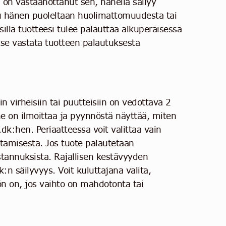
 on vastaanottanut sen, hänellä säilyy
u hänen puoleltaan huolimattomuudesta tai
llä tuotteesi tulee palauttaa alkuperäisessä
tse vastata tuotteen palautuksesta
n virheisiin tai puutteisiin on vedottava 2
e on ilmoittaa ja pyynnöstä näyttää, miten
.dk:hen. Periaatteessa voit valittaa vain
ttamisesta. Jos tuote palautetaan
stannuksista. Rajallisen kestävyyden
:n säilyvyys. Voit kuluttajana valita,
ön on, jos vaihto on mahdotonta tai