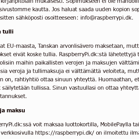
 kirjanpitolain mukaisesti. Sopimukseen ei ole mahdol
sivustomme kautta. Jos haluat saada uuden kopion sop
 sitten sähköposti osoitteeseen:
info@raspberrypi.dk
.
 tulli
laat EU-maasta, Tanskan arvonlisävero maksetaan, mut
set eivät koske tullia. RaspberryPi.dk:stä lähetettyjä t
olisiin maihin paikallisten verojen ja maksujen välttämi
lisia veroja ja tullimaksuja ei välttämättä veloiteta, m
in on, rahtiyhtiö ottaa sinuun yhteyttä. Huomaathan, et
t säilytetään tullissa. Sinun vastuullasi on ottaa yhtey
stannukset.
 ja maksu
ryPi.dk:ssä voit maksaa luottokortilla, MobilePaylla tai
 verkkosivulla https://raspberrypi.dk/ on ilmoitettu ilm