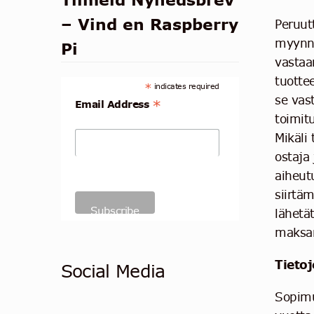
– Vind en Raspberry
Peruut
myynni
Pi
vastaa
tuotte
*
indicates required
se vas
*
Email Address
toimitu
Mikäli
ostaja
aiheut
siirtä
lähetä
maksa
Tieto
Social Media
Sopimu