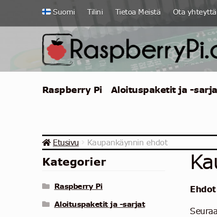
Siirry
Siirry
Suomi
Tilini
Tietoa Meistä
Ota yhteyttä
navigointiin
sisältöön
Raspberry Pi
Aloituspaketit ja -sarja
Etusivu
Kaupankäynnin ehdot
Ka
Kategorier
Raspberry Pi
Ehdot
Aloituspaketit ja -sarjat
Seuraa