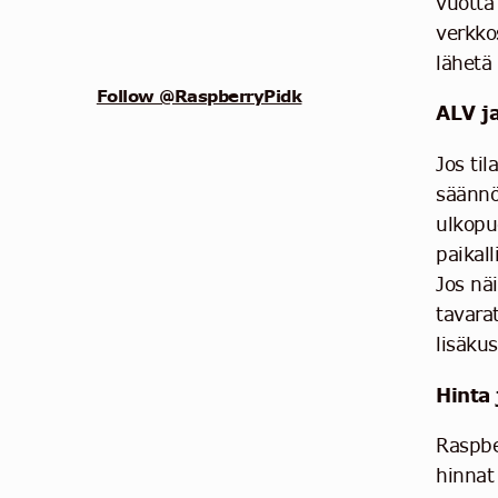
vuotta
verkko
lähetä
Follow @RaspberryPidk
ALV ja
Jos ti
säännök
ulkopu
paikal
Jos nä
tavara
lisäku
Hinta
Raspber
hinnat