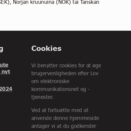
(SEK), Norjan kruunuina (NOK) tai Tanskan
g
Cookies
ute
Vi benytter cookies for at øge
 nyt
brugervenligheden efter Lov
om elektroniske
 2024
kommunikationsnet og -
tjenester.
Ved at fortsætte med at
anvende denne hjemmeside
antager vi at du godkender