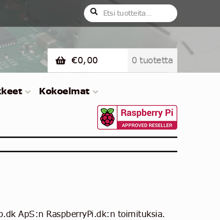
Etsi:
Haku
€
0,00
0 tuotetta
kkeet
Kokoelmat
p.dk ApS:n RaspberryPi.dk:n toimituksia.