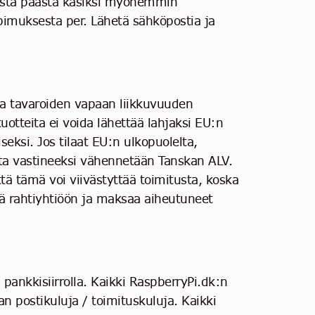
lista päästä käsiksi myöhemmin
imuksesta per. Lähetä sähköpostia ja
ta tavaroiden vapaan liikkuvuuden
uotteita ei voida lähettää lahjaksi EU:n
seksi. Jos tilaat EU:n ulkopuolelta,
utta vastineeksi vähennetään Tanskan ALV.
tä tämä voi viivästyttää toimitusta, koska
ttä rahtiyhtiöön ja maksaa aiheutuneet
 pankkisiirrolla. Kaikki RaspberryPi.dk:n
an postikuluja / toimituskuluja. Kaikki