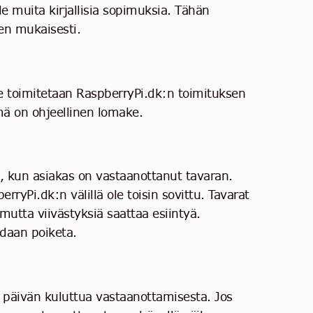
ole muita kirjallisia sopimuksia. Tähän
en mukaisesti.
ne toimitetaan RaspberryPi.dk:n toimituksen
mä on ohjeellinen lomake.
 kun asiakas on vastaanottanut tavaran.
erryPi.dk:n välillä ole toisin sovittu. Tavarat
utta viivästyksiä saattaa esiintyä.
idaan poiketa.
4 päivän kuluttua vastaanottamisesta. Jos