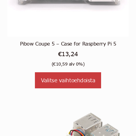
Pibow Coupe 5 – Case for Raspberry Pi 5
€
13,24
(
€
10,59
alv 0%)
Tällä
Valitse vaihtoehdoista
tuotteella
on
useampi
muunnelma.
Voit
tehdä
valinnat