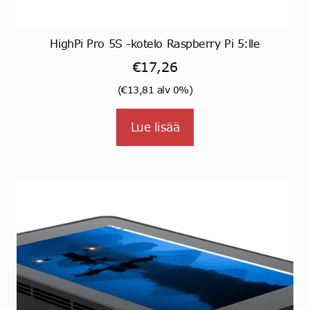
HighPi Pro 5S -kotelo Raspberry Pi 5:lle
€
17,26
(
€
13,81
alv 0%)
Lue lisää