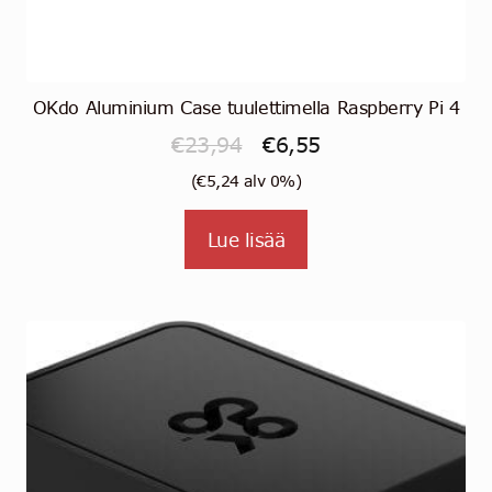
OKdo Aluminium Case tuulettimella Raspberry Pi 4
Alkuperäinen
Nykyinen
€
23,94
€
6,55
hinta
hinta
(
€
5,24
alv 0%)
oli:
on:
Lue lisää
€23,94.
€6,55.