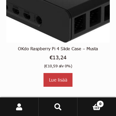
OKdo Raspberry Pi 4 Slide Case – Musta
€
13,24
(
€
10,59
alv 0%)
Lue lisää
0
Etsi:
Haku