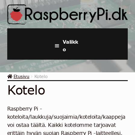
Siirry
Siirry
navigointiin
sisältöön
Valikk
o
Raspberry Pi
Etusivu
Kotelo
Aloituspaketit ja -sarjat
Kotelo
Teollinen Raspberry Pi
Raspberry Pi -
Raspberry pi Tarvikkeet
koteloita/laukkuja/suojaimia/koteloita/kaappeja
voi ostaa täältä. Kaikki kotelomme tarjoavat
Kokoelmat
erittäin hyvän suojan Raspberry Pi -laitteellesi,