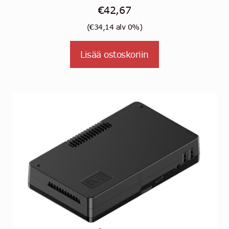
€
42,67
(
€
34,14
alv 0%)
Lisää ostoskoriin