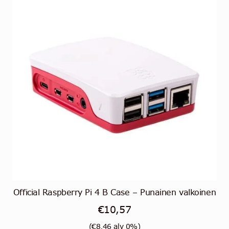
Official Raspberry Pi 4 B Case – Punainen valkoinen
€
10,57
(
€
8,46
alv 0%)