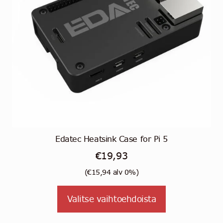
sivulla.
Edatec Heatsink Case for Pi 5
€
19,93
(
€
15,94
alv 0%)
Tällä
Valitse vaihtoehdoista
tuotteella
on