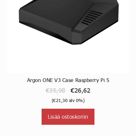
Argon ONE V3 Case Raspberry Pi 5
Alkuperäinen
Nykyinen
€
35,98
€
26,62
hinta
hinta
(
€
21,30
alv 0%)
oli:
on:
Lisää ostoskoriin
€35,98.
€26,62.