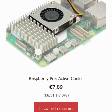
tuotteen
sivulla.
Raspberry Pi 5 Active Cooler
€
7,89
(
€
6,31
alv 0%)
Lisää ostoskoriin