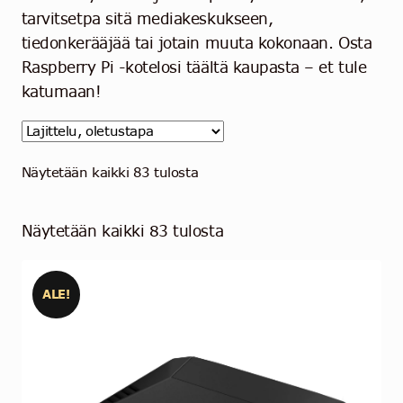
tarvitsetpa sitä mediakeskukseen,
Ota yhteyttä
tiedonkerääjää tai jotain muuta kokonaan. Osta
Raspberry Pi -kotelosi täältä kaupasta – et tule
Suomi
katumaan!
Näytetään kaikki 83 tulosta
Näytetään kaikki 83 tulosta
ALE!