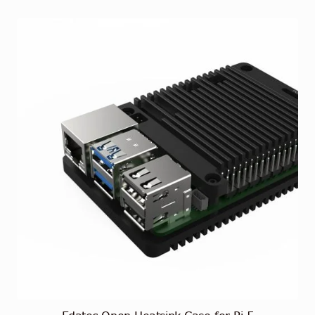
useampi
muunnelma.
Voit
tehdä
valinnat
tuotteen
sivulla.