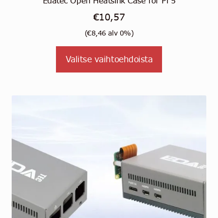
Edatec Open Heatsink Case for Pi 5
€
10,57
(
€
8,46
alv 0%)
Tällä
Valitse vaihtoehdoista
tuotteella
on
useampi
muunnelma.
Voit
tehdä
valinnat
tuotteen
sivulla.