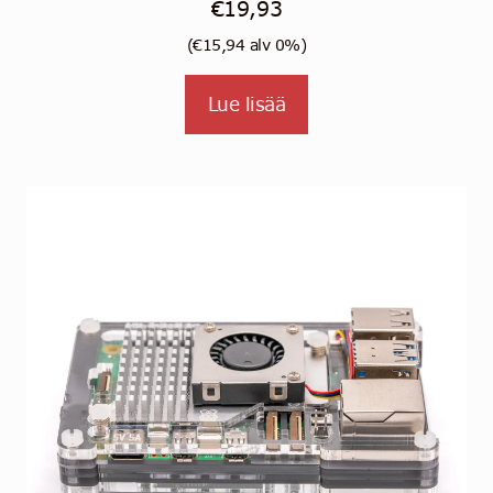
€
19,93
(
€
15,94
alv 0%)
Lue lisää