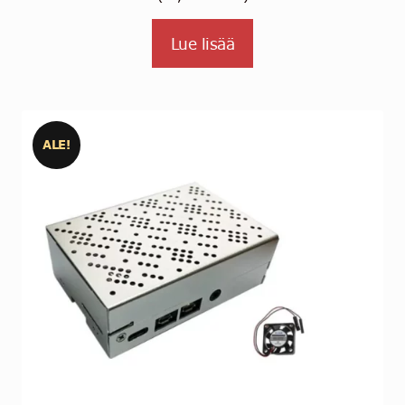
Lue lisää
ALE!