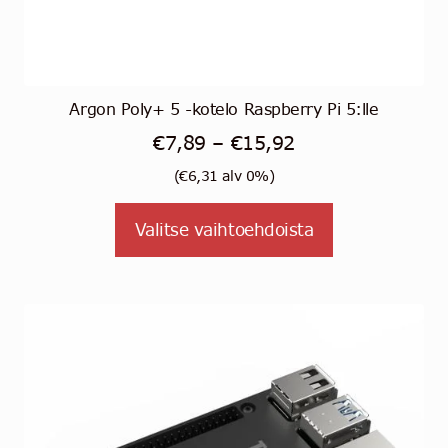
Argon Poly+ 5 -kotelo Raspberry Pi 5:lle
Hintaluokka:
€
7,89
–
€
15,92
€7,89
(
€
6,31
alv 0%)
-
Tällä
Valitse vaihtoehdoista
€15,92
tuotteella
on
useampi
muunnelma.
Voit
tehdä
valinnat
tuotteen