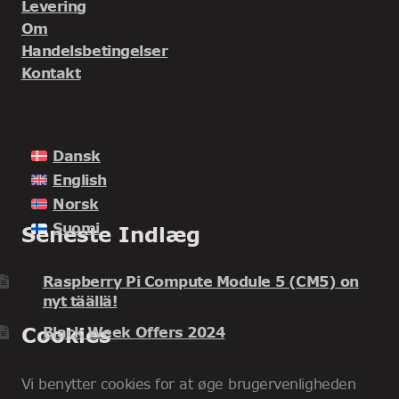
Levering
Om
Handelsbetingelser
Kontakt
Dansk
English
Norsk
Suomi
Seneste Indlæg
Raspberry Pi Compute Module 5 (CM5) on
nyt täällä!
Cookies
Black Week Offers 2024
Vi benytter cookies for at øge brugervenligheden