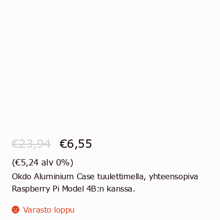
Ota yhteyttä
Suomi
Alkuperäinen
Nykyinen
€
23,94
€
6,55
hinta
hinta
(
€
5,24
alv 0%)
Okdo Aluminium Case tuulettimella, yhteensopiva
oli:
on:
Raspberry Pi Model 4B:n kanssa.
€23,94.
€6,55.
Varasto loppu