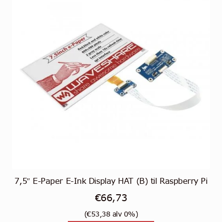
7,5″ E-Paper E-Ink Display HAT (B) til Raspberry Pi
€
66,73
(
€
53,38
alv 0%)