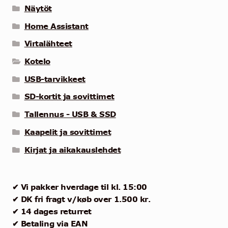
Näytöt
Home Assistant
Virtalähteet
Kotelo
USB-tarvikkeet
SD-kortit ja sovittimet
Tallennus - USB & SSD
Kaapelit ja sovittimet
Kirjat ja aikakauslehdet
✔ Vi pakker hverdage til kl. 15:00
✔ DK fri fragt v/køb over 1.500 kr.
✔ 14 dages returret
✔ Betaling via EAN