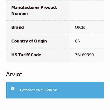
Manufacturer Product
Number
Brand
OKdo
Country of Origin
CN
HS Tariff Code
76169990
Arviot
Tuotearvioita ei vielä ole.