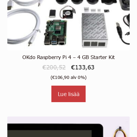
OKdo Raspberry Pi 4 – 4 GB Starter Kit
Alkuperäinen
Nykyinen
€
200,52
€
133,63
hinta
hinta
(
€
106,90
alv 0%)
oli:
on:
Lue lisää
€200,52.
€133,63.