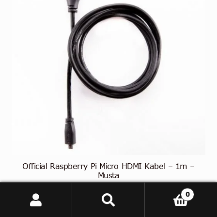
Official Raspberry Pi Micro HDMI Kabel – 1m –
Musta
€
7,89
0
Etsi:
Haku
(
€
6,31
alv 0%)