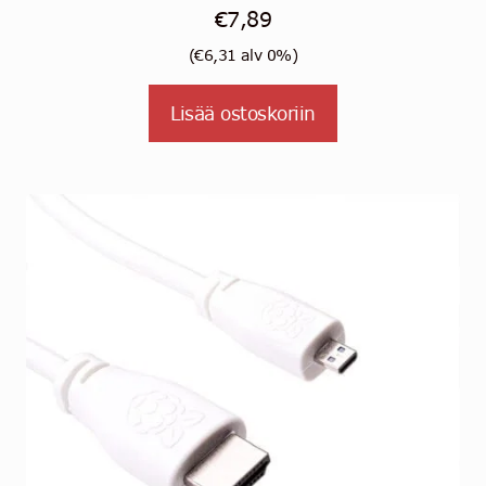
€
7,89
(
€
6,31
alv 0%)
Lisää ostoskoriin