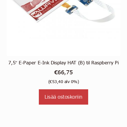
7,5″ E-Paper E-Ink Display HAT (B) til Raspberry Pi
€
66,75
(
€
53,40
alv 0%)
Lisää ostoskoriin