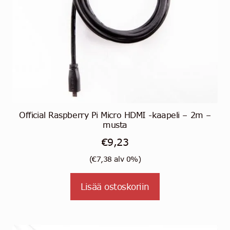
Official Raspberry Pi Micro HDMI -kaapeli – 2m –
musta
€
9,23
(
€
7,38
alv 0%)
Lisää ostoskoriin