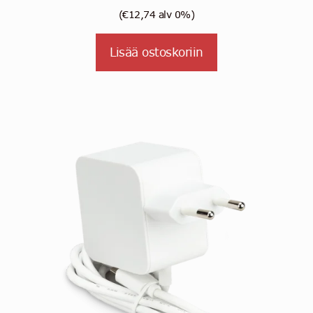
(
€
12,74
alv 0%)
Lisää ostoskoriin