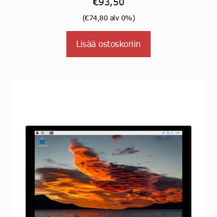
€
93,50
(
€
74,80
alv 0%)
Lisää ostoskoriin