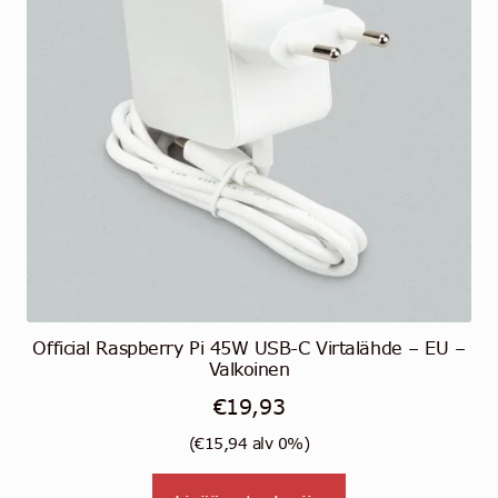
Official Raspberry Pi 45W USB-C Virtalähde – EU –
Valkoinen
€
19,93
(
€
15,94
alv 0%)