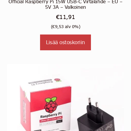
Official Raspberry Pi 15W USB-C Virtalähde – EU –
5V 3A – Valkoinen
€
11,91
(
€
9,53
alv 0%)
Lisää ostoskoriin