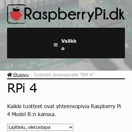
Siirry
Siirry
navigointiin
sisältöön
Valikk
o
Raspberry Pi
Etusivu
Tuotteet avainsanalla “RPi 4”
Aloituspaketit ja -sarjat
RPi 4
Teollinen Raspberry Pi
Kaikki tuotteet ovat yhteensopivia Raspberry Pi
Raspberry pi Tarvikkeet
4 Model B:n kanssa.
Kokoelmat