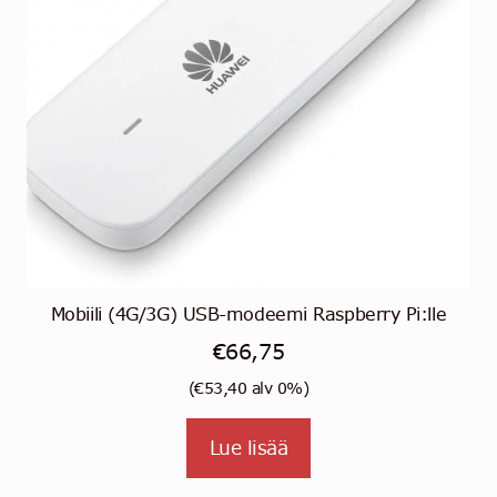
Mobiili (4G/3G) USB-modeemi Raspberry Pi:lle
€
66,75
(
€
53,40
alv 0%)
Lue lisää