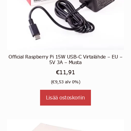
Official Raspberry Pi 15W USB-C Virtalähde – EU –
5V 3A – Musta
€
11,91
(
€
9,53
alv 0%)
Lisää ostoskoriin