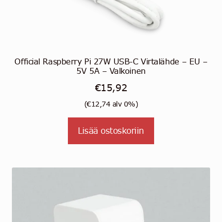
Official Raspberry Pi 27W USB-C Virtalähde – EU –
5V 5A – Valkoinen
€
15,92
(
€
12,74
alv 0%)
Lisää ostoskoriin