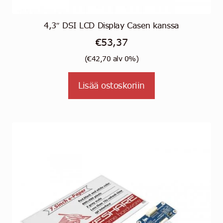
4,3″ DSI LCD Display Casen kanssa
€
53,37
(
€
42,70
alv 0%)
Lisää ostoskoriin