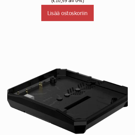
(
€
10,59
alv 0%)
Lisää ostoskoriin