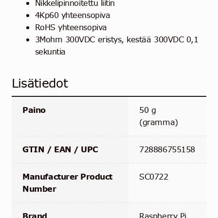
Nikkelipinnoitettu liitin
4Kp60 yhteensopiva
RoHS yhteensopiva
3Mohm 300VDC eristys, kestää 300VDC 0,1
sekuntia
Lisätiedot
Paino
50 g
(gramma)
GTIN / EAN / UPC
728886755158
Manufacturer Product
SC0722
Number
Brand
Raspberry Pi