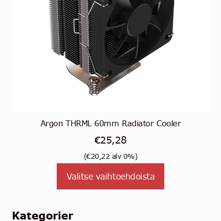
Argon THRML 60mm Radiator Cooler
€
25,28
(
€
20,22
alv 0%)
Tällä
Valitse vaihtoehdoista
tuotteella
on
useampi
Kategorier