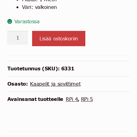
Väri: valkoinen
Varastossa
Official
Lisää ostoskoriin
Raspberry
Pi
Micro
HDMI
Tuotetunnus (SKU):
6331
Cable
-
Osasto:
Kaapelit ja sovittimet
1m
-
Avainsanat tuotteelle
RPi 4
,
RPi 5
Valkoinen
määrä