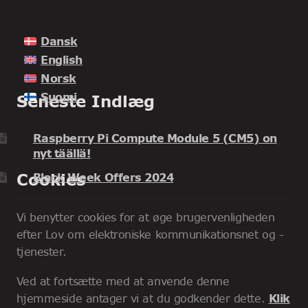
Dansk
English
Norsk
Suomi
Seneste Indlæg
Raspberry Pi Compute Module 5 (CM5) on
nyt täällä!
Cookies
Black Week Offers 2024
Vi benytter cookies for at øge brugervenligheden
efter Lov om elektroniske kommunikationsnet og -
tjenester.
Ved at fortsætte med at anvende denne
hjemmeside antager vi at du godkender dette.
Klik