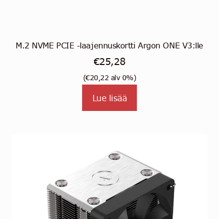
M.2 NVME PCIE -laajennuskortti Argon ONE V3:lle
€
25,28
(
€
20,22
alv 0%)
Lue lisää