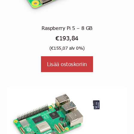
Raspberry Pi 5 – 8 GB
€
193,84
(
€
155,07
alv 0%)
Lisää ostoskoriin