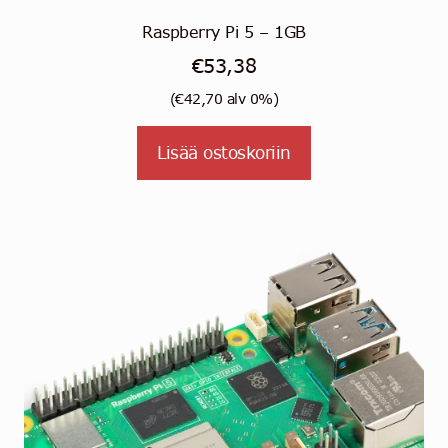
Raspberry Pi 5 – 1GB
€
53,38
(
€
42,70
alv 0%)
Lisää ostoskoriin