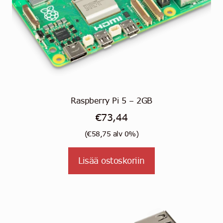
Raspberry Pi 5 – 2GB
€
73,44
(
€
58,75
alv 0%)
Lisää ostoskoriin