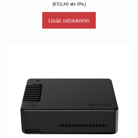
(
€
53,40
alv 0%)
Lisää ostoskoriin