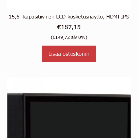
15,6″ kapasitiivinen LCD-kosketusnäyttö, HDMI IPS
€
187,15
(
€
149,72
alv 0%)
Lisää ostoskoriin