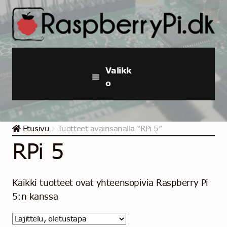
Siirry
Siirry
navigointiin
sisältöön
Valikk
o
Raspberry Pi
Etusivu
Tuotteet avainsanalla “RPi 5”
Aloituspaketit ja -sarjat
RPi 5
Teollinen Raspberry Pi
Kaikki tuotteet ovat yhteensopivia Raspberry Pi
Raspberry pi Tarvikkeet
5:n kanssa
Kokoelmat