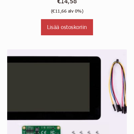
€
14,58
(
€
11,66
alv 0%)
Lisää ostoskoriin