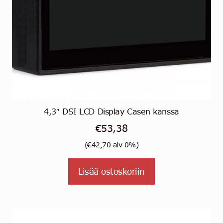
4,3″ DSI LCD Display Casen kanssa
€
53,38
(
€
42,70
alv 0%)
Lisää ostoskoriin