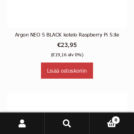
Argon NEO 5 BLACK kotelo Raspberry Pi 5:lle
€
23,95
(
€
19,16
alv 0%)
Lisää ostoskoriin
0
Etsi:
Haku