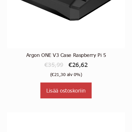
Argon ONE V3 Case Raspberry Pi 5
Alkuperäinen
Nykyinen
€
35,99
€
26,62
hinta
hinta
(
€
21,30
alv 0%)
oli:
on:
Lisää ostoskoriin
€35,99.
€26,62.