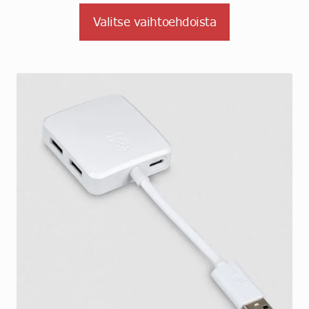
-
Tällä
Valitse vaihtoehdoista
€5,22
tuotteella
on
useampi
muunnelma.
Voit
tehdä
valinnat
tuotteen
sivulla.