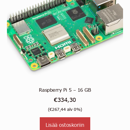
Raspberry Pi 5 – 16 GB
€
334,30
(
€
267,44
alv 0%)
Lisää ostoskoriin