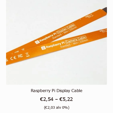
Raspberry Pi Display Cable
Hintaluokka:
€
2,54
–
€
5,22
€2,54
(
€
2,03
alv 0%)