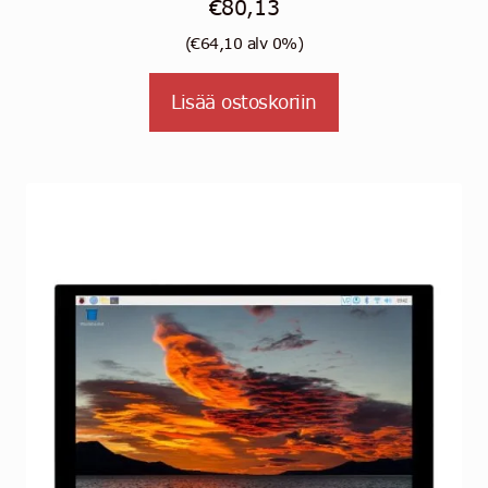
€
80,13
(
€
64,10
alv 0%)
Lisää ostoskoriin