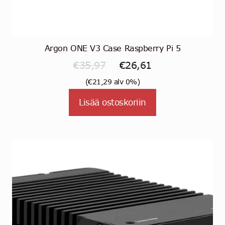
Argon ONE V3 Case Raspberry Pi 5
Alkuperäinen
Nykyinen
€
35,97
€
26,61
hinta
hinta
(
€
21,29
alv 0%)
oli:
on:
Lisää ostoskoriin
€35,97.
€26,61.