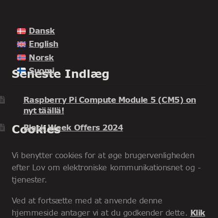
Dansk
English
Norsk
Suomi
Seneste Indlæg
Raspberry Pi Compute Module 5 (CM5) on
nyt täällä!
Cookies
Black Week Offers 2024
Vi benytter cookies for at øge brugervenligheden
efter Lov om elektroniske kommunikationsnet og -
tjenester.
Ved at fortsætte med at anvende denne
hjemmeside antager vi at du godkender dette.
Klik