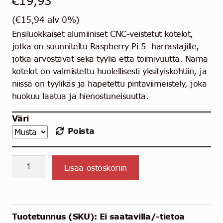
€
19,93
(
€
15,94
alv 0%)
Ensiluokkaiset alumiiniset CNC-veistetut kotelot,
jotka on suunniteltu Raspberry Pi 5 -harrastajille,
jotka arvostavat sekä tyyliä että toimivuutta. Nämä
kotelot on valmistettu huolellisesti yksityiskohtiin, ja
niissä on tyylikäs ja hapetettu pintaviimeistely, joka
huokuu laatua ja hienostuneisuutta.
Väri
Poista
Edatec
Lisää ostoskoriin
Heatsink
Case
for
Pi
Tuotetunnus (SKU):
Ei saatavilla/-tietoa