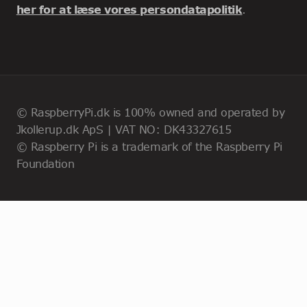
her for at læse vores persondatapolitik
.
© RaspberryPi.dk is 100% owned and operated by
Jkollerup.dk ApS | VAT NO: DK43327615
© Raspberry Pi is a trademark of the Raspberry Pi
Foundation