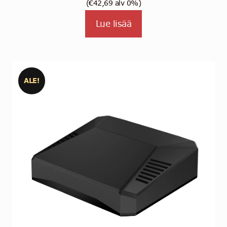
(
€
42,69
alv 0%)
Lue lisää
ALE!