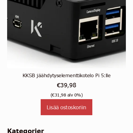
KKSB jäähdytyselementtikotelo Pi 5:lle
€
39,98
(
€
31,98
alv 0%)
Lisää ostoskoriin
Kategorier