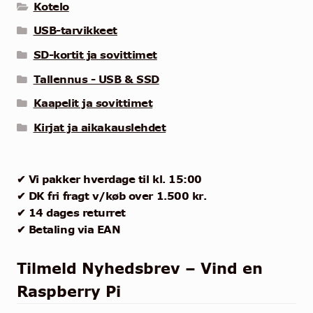
Kotelo
USB-tarvikkeet
SD-kortit ja sovittimet
Tallennus - USB & SSD
Kaapelit ja sovittimet
Kirjat ja aikakauslehdet
✔ Vi pakker hverdage til kl. 15:00
✔ DK fri fragt v/køb over 1.500 kr.
✔ 14 dages returret
✔ Betaling via EAN
Tilmeld Nyhedsbrev – Vind en
Raspberry Pi