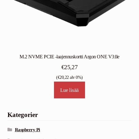
M.2 NVME PCIE -laajennuskortti Argon ONE V3:lle
€
25,27
(
€
20,22
alv 0%)
Lue lisää
Kategorier
Raspberry Pi