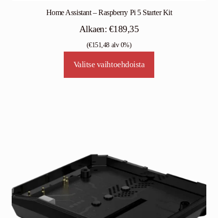
Home Assistant – Raspberry Pi 5 Starter Kit
Alkaen:
€
189,35
(
€
151,48
alv 0%)
Valitse vaihtoehdoista