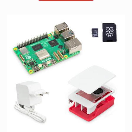
on
useampi
muunnelma.
Voit
tehdä
valinnat
tuotteen
sivulla.