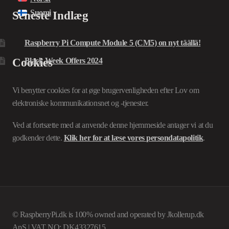
Suomi
Seneste Indlæg
Raspberry Pi Compute Module 5 (CM5) on nyt täällä!
Cookies
Black Week Offers 2024
Vi benytter cookies for at øge brugervenligheden efter Lov om
elektroniske kommunikationsnet og -tjenester.
Ved at fortsætte med at anvende denne hjemmeside antager vi at du
godkender dette.
Klik her for at læse vores persondatapolitik
.
© RaspberryPi.dk is 100% owned and operated by Jkollerup.dk
ApS | VAT NO: DK43327615