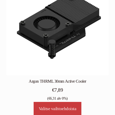
Argon THRML 30mm Active Cooler
€
7,89
(
€
6,31
alv 0%)
Tällä
Valitse vaihtoehdoista
tuotteella