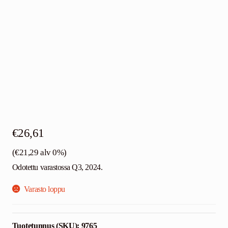
Ota yhteyttä
Suomi
€
26,61
(
€
21,29
alv 0%)
Odotettu varastossa Q3, 2024.
Varasto loppu
Tuotetunnus (SKU):
9765