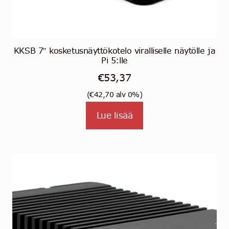
KKSB 7″ kosketusnäyttökotelo viralliselle näytölle ja
Pi 5:lle
€
53,37
(
€
42,70
alv 0%)
Lue lisää