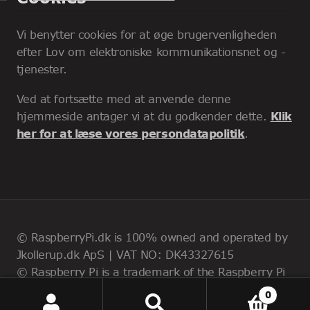
Vi benytter cookies for at øge brugervenligheden
efter Lov om elektroniske kommunikationsnet og -
tjenester.
Ved at fortsætte med at anvende denne
hjemmeside antager vi at du godkender dette.
Klik
her for at læse vores persondatapolitik
.
© RaspberryPi.dk is 100% owned and operated by
Jkollerup.dk ApS | VAT NO: DK43327615
© Raspberry Pi is a trademark of the Raspberry Pi
Foundation
0
Etsi:
Haku