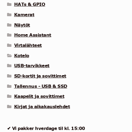
HATs & GPIO
Kamerat
Näytöt
Home Assistant
Virtalähteet
Kotelo
USB-tarvikkeet
SD-kortit ja sovittimet
Tallennus - USB & SSD
Kaapelit ja sovittimet
Kirjat ja aikakauslehdet
✔ Vi pakker hverdage til kl. 15:00