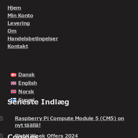
Hjem
Min Konto
Levering
Om
Handelsbetingelser
Kontakt
Dansk
English
Norsk
Suomi
Seneste Indlæg
Raspberry Pi Compute Module 5 (CM5) on
nyt täällä!
Cookies
Black Week Offers 2024