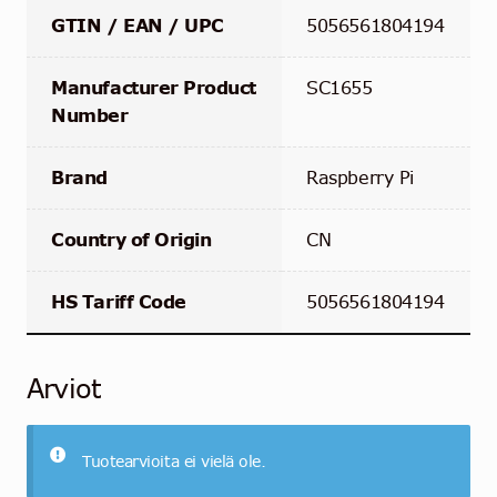
GTIN / EAN / UPC
5056561804194
Manufacturer Product
SC1655
Number
Brand
Raspberry Pi
Country of Origin
CN
HS Tariff Code
5056561804194
Arviot
Tuotearvioita ei vielä ole.