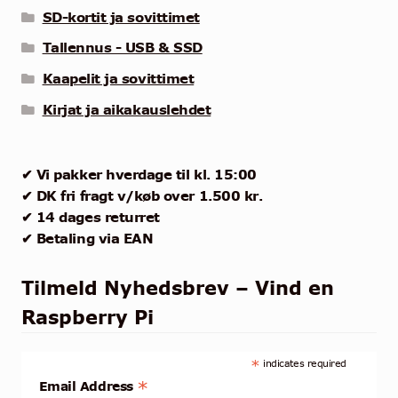
SD-kortit ja sovittimet
Tallennus - USB & SSD
Kaapelit ja sovittimet
Kirjat ja aikakauslehdet
✔ Vi pakker hverdage til kl. 15:00
✔ DK fri fragt v/køb over 1.500 kr.
✔ 14 dages returret
✔ Betaling via EAN
Tilmeld Nyhedsbrev – Vind en
Raspberry Pi
*
indicates required
*
Email Address