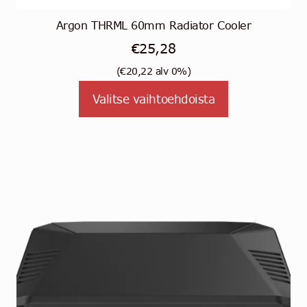
Argon THRML 60mm Radiator Cooler
€
25,28
(
€
20,22
alv 0%)
Tällä
Valitse vaihtoehdoista
tuotteella
on
useampi
muunnelma.
Voit
tehdä
valinnat
tuotteen
sivulla.