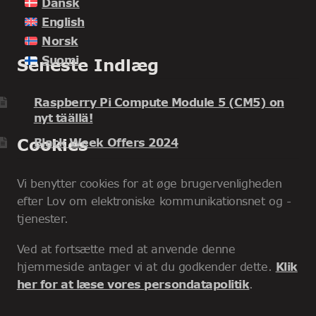
Dansk
English
Norsk
Suomi
Seneste Indlæg
Raspberry Pi Compute Module 5 (CM5) on
nyt täällä!
Cookies
Black Week Offers 2024
Vi benytter cookies for at øge brugervenligheden
efter Lov om elektroniske kommunikationsnet og -
tjenester.
Ved at fortsætte med at anvende denne
hjemmeside antager vi at du godkender dette.
Klik
her for at læse vores persondatapolitik
.