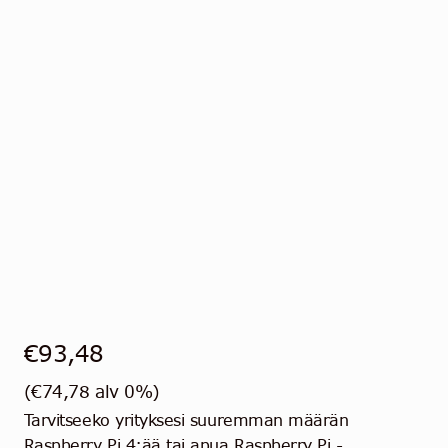
€
93,48
(
€
74,78
alv 0%)
Tarvitseeko yrityksesi suuremman määrän
Raspberry Pi 4:ää tai apua Raspberry Pi -