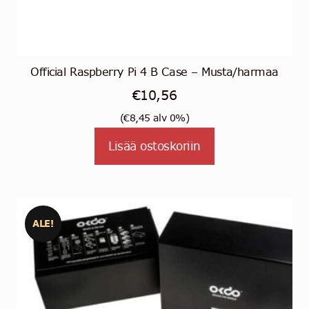
Official Raspberry Pi 4 B Case – Musta/harmaa
€
10,56
(
€
8,45
alv 0%)
Lisää ostoskoriin
ALE!