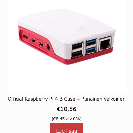
valinnat
tuotteen
sivulla.
Official Raspberry Pi 4 B Case – Punainen valkoinen
€
10,56
(
€
8,45
alv 0%)
Lue lisää