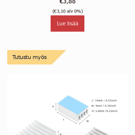
€
3,88
(
€
3,10
alv 0%)
Lue lisää
Tutustu myös