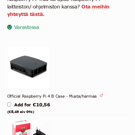
laitteiston/-ohjelmiston kanssa?
Ota meihin
yhteyttä tästä.
Varastossa
Official Raspberry Pi 4 B Case - Musta/harmaa
€
10,56
Add for
(
€
8,45
alv 0%)