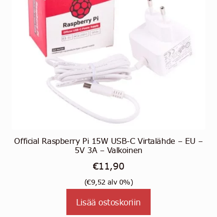
Official Raspberry Pi 15W USB-C Virtalähde – EU –
5V 3A – Valkoinen
€
11,90
(
€
9,52
alv 0%)
Lisää ostoskoriin