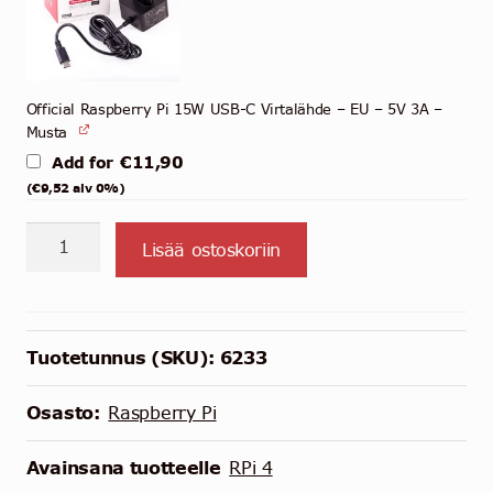
Official Raspberry Pi 15W USB-C Virtalähde – EU – 5V 3A –
Musta
€
11,90
Add for
(
€
9,52
alv 0%)
Raspberry
Lisää ostoskoriin
Pi
4
Model
B
Tuotetunnus (SKU):
6233
-
3
Osasto:
Raspberry Pi
GB
määrä
Avainsana tuotteelle
RPi 4