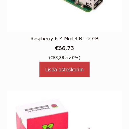
Raspberry Pi 4 Model B – 2 GB
€
66,73
(
€
53,38
alv 0%)
Lisää ostoskoriin