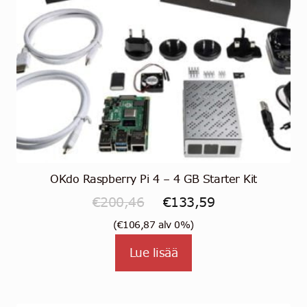
OKdo Raspberry Pi 4 – 4 GB Starter Kit
Alkuperäinen
Nykyinen
€
200,46
€
133,59
hinta
hinta
(
€
106,87
alv 0%)
oli:
on:
Lue lisää
€200,46.
€133,59.