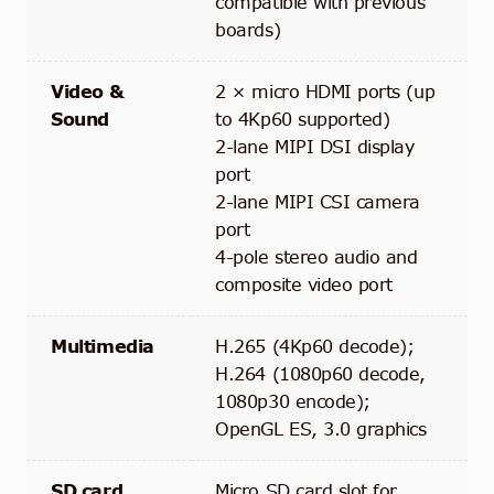
compatible with previous
boards)
Video &
2 × micro HDMI ports (up
Sound
to 4Kp60 supported)
2-lane MIPI DSI display
port
2-lane MIPI CSI camera
port
4-pole stereo audio and
composite video port
Multimedia
H.265 (4Kp60 decode);
H.264 (1080p60 decode,
1080p30 encode);
OpenGL ES, 3.0 graphics
SD card
Micro SD card slot for