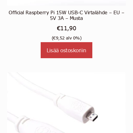
Official Raspberry Pi 15W USB-C Virtalähde – EU –
5V 3A – Musta
€
11,90
(
€
9,52
alv 0%)
Lisää ostoskoriin