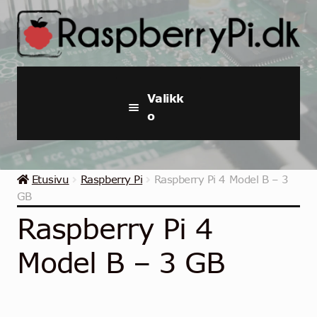
Siirry
Siirry
navigointiin
sisältöön
Valikk
o
Raspberry Pi
Etusivu
Raspberry Pi
Raspberry Pi 4 Model B – 3
Aloituspaketit ja -sarjat
GB
Raspberry Pi 4
Teollinen Raspberry Pi
Model B – 3 GB
Raspberry pi Tarvikkeet
Kokoelmat