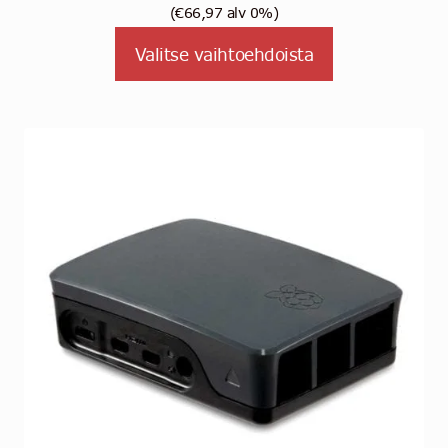
(
€
66,97
alv 0%)
Valitse vaihtoehdoista