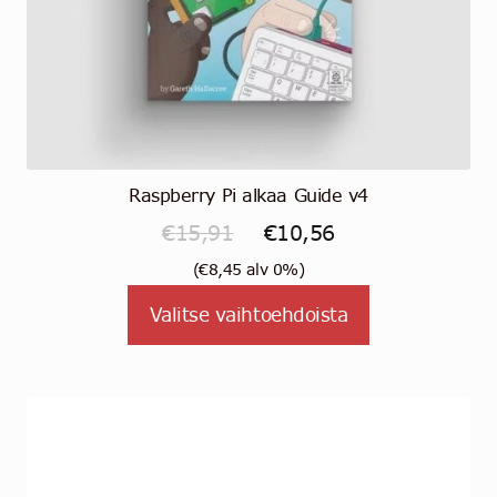
Raspberry Pi alkaa Guide v4
Alkuperäinen
Nykyinen
€
15,91
€
10,56
hinta
hinta
(
€
8,45
alv 0%)
oli:
on:
Tällä
Valitse vaihtoehdoista
tuotteella
€15,91.
€10,56.
on
useampi
muunnelma.
Voit
tehdä