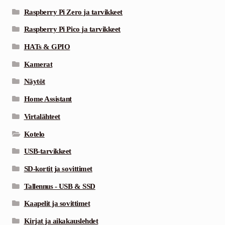
Raspberry Pi Zero ja tarvikkeet
Raspberry Pi Pico ja tarvikkeet
HATs & GPIO
Kamerat
Näytöt
Home Assistant
Virtalähteet
Kotelo
USB-tarvikkeet
SD-kortit ja sovittimet
Tallennus - USB & SSD
Kaapelit ja sovittimet
Kirjat ja aikakauslehdet