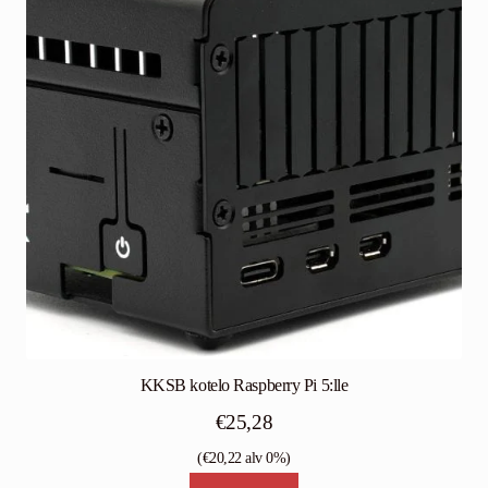
KKSB kotelo Raspberry Pi 5:lle
€
25,28
(
€
20,22
alv 0%)