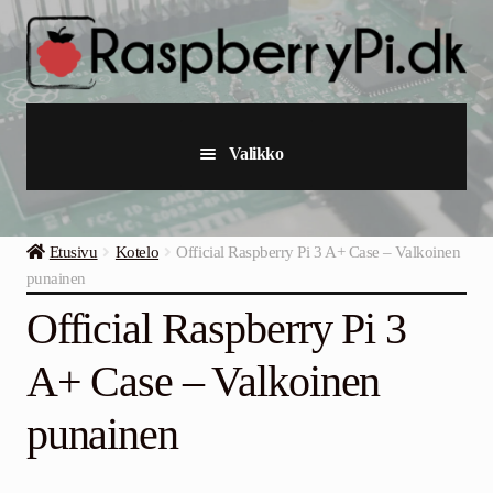
Siirry
Siirry
navigointiin
sisältöön
Valikko
Raspberry Pi
Etusivu
Kotelo
Official Raspberry Pi 3 A+ Case – Valkoinen
Aloituspaketit ja -sarjat
punainen
Official Raspberry Pi 3
Teollinen Raspberry Pi
A+ Case – Valkoinen
Raspberry pi Tarvikkeet
punainen
Kokoelmat