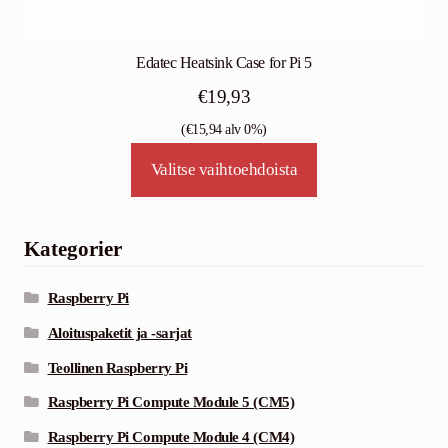
Edatec Heatsink Case for Pi 5
€
19,93
(
€
15,94
alv 0%)
Tällä
Valitse vaihtoehdoista
tuotteella
on
useampi
Kategorier
muunnelma.
Voit
Raspberry Pi
tehdä
Aloituspaketit ja -sarjat
valinnat
Teollinen Raspberry Pi
tuotteen
sivulla.
Raspberry Pi Compute Module 5 (CM5)
Raspberry Pi Compute Module 4 (CM4)