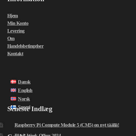
Hjem
Min Konto
Levering
Om
Handelsbetingelser
Kontakt
Dansk
English
Norsk
Suomi
Seneste Indlæg
Raspberry Pi Compute Module 5 (CM5) on nyt täällä!
Black Week Offers 2024