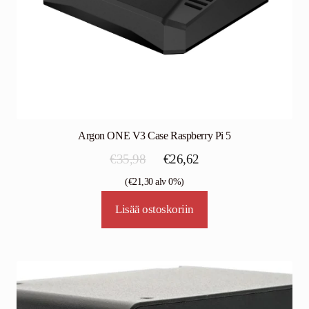
Argon ONE V3 Case Raspberry Pi 5
Alkuperäinen
Nykyinen
€
35,98
€
26,62
hinta
hinta
(
€
21,30
alv 0%)
oli:
on:
Lisää ostoskoriin
€35,98.
€26,62.