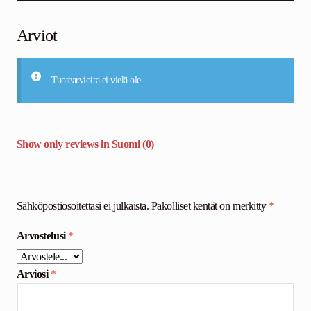
Arviot
Tuotearvioita ei vielä ole.
Show only reviews in Suomi (0)
Sähköpostiosoitettasi ei julkaista.
Pakolliset kentät on merkitty
*
Arvostelusi
*
Arviosi
*