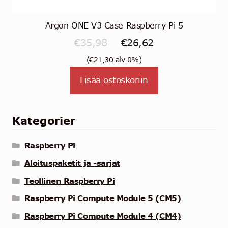
Argon ONE V3 Case Raspberry Pi 5
Alkuperäinen
Nykyinen
€
35,98
€
26,62
hinta
hinta
(
€
21,30
alv 0%)
oli:
on:
Lisää ostoskoriin
€35,98.
€26,62.
Kategorier
Raspberry Pi
Aloituspaketit ja -sarjat
Teollinen Raspberry Pi
Raspberry Pi Compute Module 5 (CM5)
Raspberry Pi Compute Module 4 (CM4)