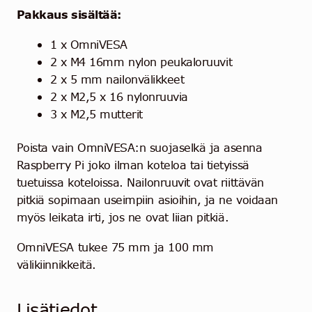
Pakkaus sisältää:
1 x OmniVESA
2 x M4 16mm nylon peukaloruuvit
2 x 5 mm nailonvälikkeet
2 x M2,5 x 16 nylonruuvia
3 x M2,5 mutterit
Poista vain OmniVESA:n suojaselkä ja asenna
Raspberry Pi joko ilman koteloa tai tietyissä
tuetuissa koteloissa. Nailonruuvit ovat riittävän
pitkiä sopimaan useimpiin asioihin, ja ne voidaan
myös leikata irti, jos ne ovat liian pitkiä.
OmniVESA tukee 75 mm ja 100 mm
välikiinnikkeitä.
Lisätiedot