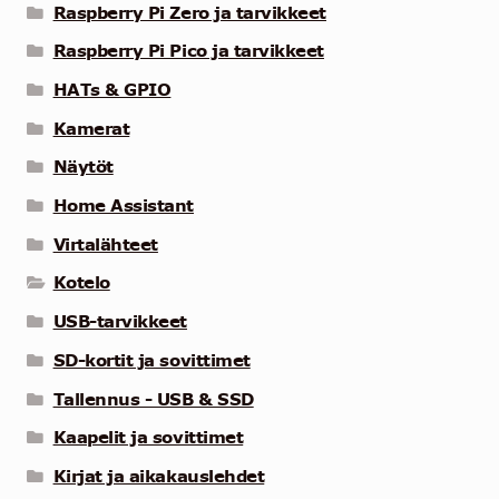
Raspberry Pi Zero ja tarvikkeet
Raspberry Pi Pico ja tarvikkeet
HATs & GPIO
Kamerat
Näytöt
Home Assistant
Virtalähteet
Kotelo
USB-tarvikkeet
SD-kortit ja sovittimet
Tallennus - USB & SSD
Kaapelit ja sovittimet
Kirjat ja aikakauslehdet