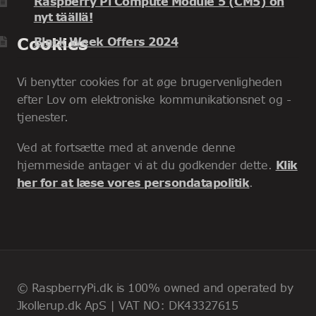
Raspberry Pi Compute Module 5 (CM5) on
nyt täällä!
Cookies
Black Week Offers 2024
Vi benytter cookies for at øge brugervenligheden
efter Lov om elektroniske kommunikationsnet og -
tjenester.
Ved at fortsætte med at anvende denne
hjemmeside antager vi at du godkender dette.
Klik
her for at læse vores persondatapolitik
.
© RaspberryPi.dk is 100% owned and operated by
Jkollerup.dk ApS | VAT NO: DK43327615