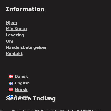
Information
Hjem
Min Konto
Levering
Om
Handelsbetingelser
Kontakt
Dansk
English
Norsk
Suomi
Seneste Indlæg