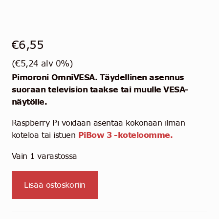
€
6,55
(
€
5,24
alv 0%)
Pimoroni OmniVESA. Täydellinen asennus
suoraan television taakse tai muulle VESA-
näytölle.
Raspberry Pi voidaan asentaa kokonaan ilman
koteloa tai istuen
PiBow 3 -koteloomme.
Vain 1 varastossa
OmniVESA
Lisää ostoskoriin
-
VESA
mount