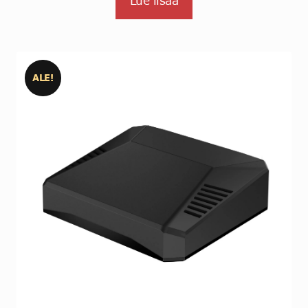
Lue lisää
ALE!