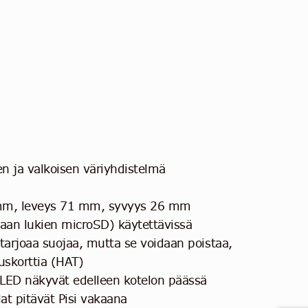
n ja valkoisen väriyhdistelmä
mm, leveys 71 mm, syvyys 26 mm
kaan lukien microSD) käytettävissä
tarjoaa suojaa, mutta se voidaan poistaa,
uskorttia (HAT)
a-LED näkyvät edelleen kotelon päässä
at pitävät Pisi vakaana