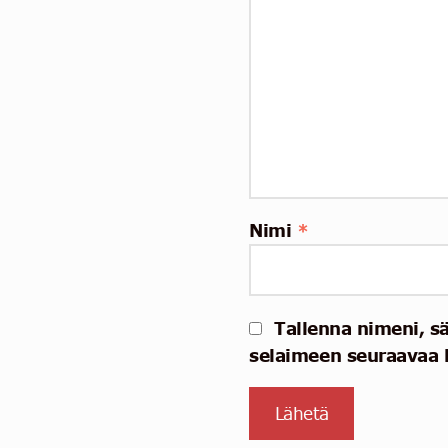
Nimi
*
Tallenna nimeni, s
selaimeen seuraavaa 