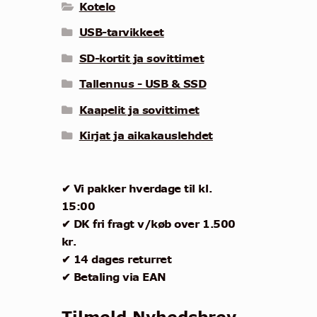
Kotelo
USB-tarvikkeet
SD-kortit ja sovittimet
Tallennus - USB & SSD
Kaapelit ja sovittimet
Kirjat ja aikakauslehdet
✔ Vi pakker hverdage til kl.
15:00
✔ DK fri fragt v/køb over 1.500
kr.
✔ 14 dages returret
✔ Betaling via EAN
Tilmeld Nyhedsbrev