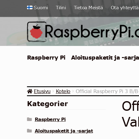
Siirry
Siirry
Suomi
Tilini
Tietoa Meistä
Ota yhteyttä
navigointiin
sisältöön
Raspberry Pi
Aloituspaketit ja -sarja
Etusivu
Kotelo
Official Raspberry Pi 3 B
Of
Kategorier
Va
Raspberry Pi
Aloituspaketit ja -sarjat