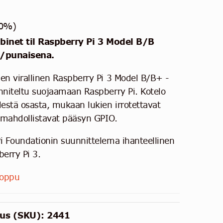
 0%)
abinet til
Raspberry Pi 3 Model B/B
a/punaisena.
en virallinen Raspberry Pi 3 Model B/B+ -
nniteltu suojaamaan Raspberry Pi. Kotelo
destä osasta, mukaan lukien irrotettavat
a mahdollistavat pääsyn GPIO.
i Foundationin suunnittelema ihanteellinen
berry Pi 3.
loppu
us (SKU):
2441