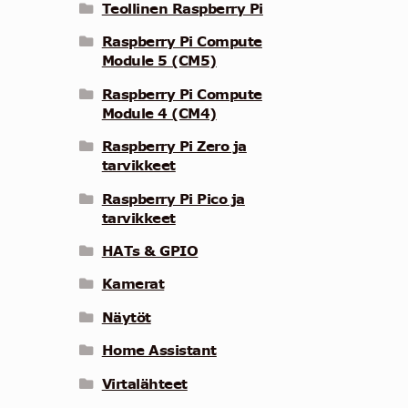
Teollinen Raspberry Pi
Raspberry Pi Compute
Module 5 (CM5)
Raspberry Pi Compute
Module 4 (CM4)
Raspberry Pi Zero ja
tarvikkeet
Raspberry Pi Pico ja
tarvikkeet
HATs & GPIO
Kamerat
Näytöt
Home Assistant
Virtalähteet