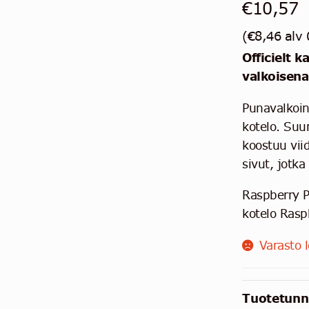
€
10,57
(
€
8,46
alv
Officielt k
valkoisen
Punavalkoin
kotelo. Suu
koostuu vii
sivut, jotk
Raspberry P
kotelo Rasp
Varasto 
Tuotetunn