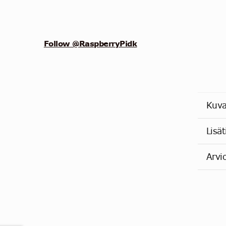
Follow @RaspberryPidk
Kuv
Lisät
Arvi