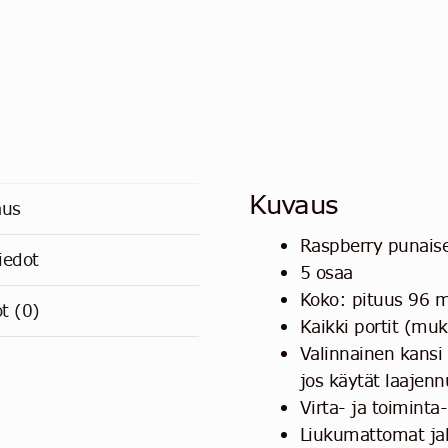
Kuvaus
aus
Raspberry punaise
iedot
5 osaa
Koko: pituus 96 
ot (0)
Kaikki portit (mu
Valinnainen kansi 
jos käytät laajenn
Virta- ja toimint
Liukumattomat jal