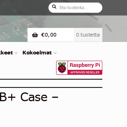
Etsi:
Haku
€
0,00
0 tuotetta
kkeet
Kokoelmat
B/B+ Case –