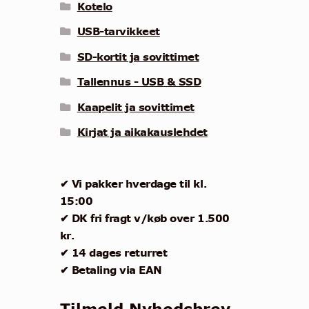
Kotelo
USB-tarvikkeet
SD-kortit ja sovittimet
Tallennus - USB & SSD
Kaapelit ja sovittimet
Kirjat ja aikakauslehdet
✔ Vi pakker hverdage til kl.
15:00
✔ DK fri fragt v/køb over 1.500
kr.
✔ 14 dages returret
✔ Betaling via EAN
Tilmeld Nyhedsbrev