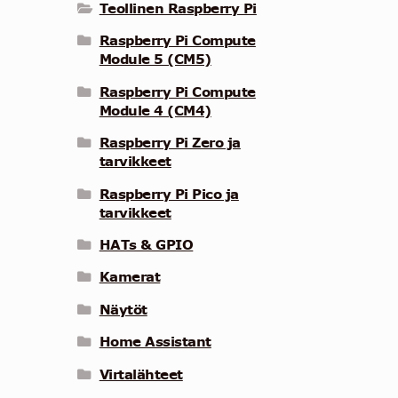
Teollinen Raspberry Pi
Raspberry Pi Compute
Module 5 (CM5)
Raspberry Pi Compute
Module 4 (CM4)
Raspberry Pi Zero ja
tarvikkeet
Raspberry Pi Pico ja
tarvikkeet
HATs & GPIO
Kamerat
Näytöt
Home Assistant
Virtalähteet