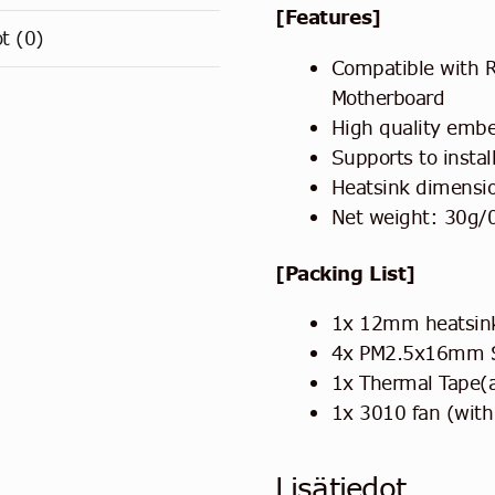
[Features]
ot (0)
Compatible with 
Motherboard
High quality emb
Supports to insta
Heatsink dimens
Net weight: 30g/
[Packing List]
1x 12mm heatsink
4x PM2.5x16mm 
1x Thermal Tape(a
1x 3010 fan (wi
Lisätiedot