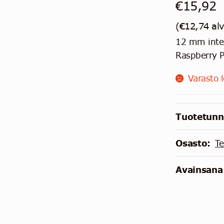
€
15,92
(
€
12,74
al
12 mm integ
Raspberry 
Varasto 
Tuotetunn
Osasto:
Te
Avainsana