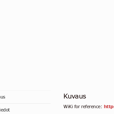
Kuvaus
aus
WiKi for reference:
htt
iedot