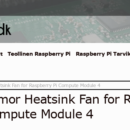
t
Teollinen Raspberry Pi
Raspberry Pi Tarvi
sink Fan for Raspberry Pi Compute Module 4
mor Heatsink Fan for R
mpute Module 4