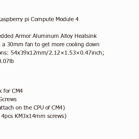
Raspberry pi Compute Module 4
edded Armor Aluminum Alloy Heatsink
ll a 30mm fan to get more cooling down
ions: 54x39x12mm/2.12×1.53×0.47inch;
0.07lb
 for CM4
Screws
ttach on the CPU of CM4)
th 4pcs KM3x14mm screws)