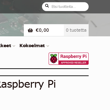
Etsi:
Haku
€
0,00
0 tuotetta
kkeet
Kokoelmat
aspberry Pi