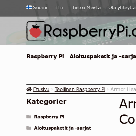
Siirry
Siirry
Suomi
Tilini
Tietoa Meistä
Ota yhteyttä
navigointiin
sisältöön
Raspberry Pi
Aloituspaketit ja -sarja
Etusivu
Teollinen Raspberry Pi
Armor Heat
Ar
Kategorier
Co
Raspberry Pi
Aloituspaketit ja -sarjat