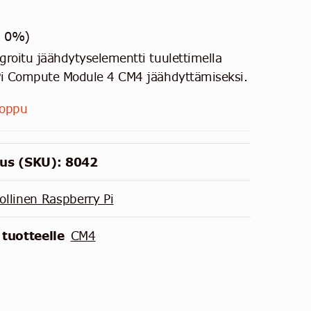
v 0%)
roitu jäähdytyselementti tuulettimella
Pi Compute Module 4 CM4 jäähdyttämiseksi.
loppu
us (SKU):
8042
ollinen Raspberry Pi
 tuotteelle
CM4