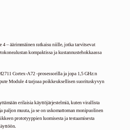
 – äärimmäinen ratkaisu niille, jotka tarvitsevat
etokonealustan kompaktissa ja kustannustehokkaassa
2711 Cortex-A72 -prosessorilla ja jopa 1,5 GHz:n
pute Module 4 tarjoaa poikkeuksellisen suorituskyvyn
mään erilaisia ​​käyttöjärjestelmiä, kuten virallista
ja paljon muuta, ja se on uskomattoman monipuolinen
kaikkeen prototyyppien luomisesta ja testaamisesta
käyttöön.