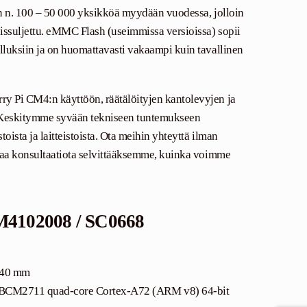
 on n. 100 – 50 000 yksikköä myydään vuodessa, jolloin
oissuljettu. eMMC Flash (useimmissa versioissa) sopii
elluksiin ja on huomattavasti vakaampi kuin tavallinen
ry Pi CM4:n käyttöön, räätälöityjen kantolevyjen ja
. Keskitymme syvään tekniseen tuntemukseen
oista ja laitteistoista. Ota meihin yhteyttä ilman
tavaa konsultaatiota selvittääksemme, kuinka voimme
CM4102008 / SC0668
 40 mm
 BCM2711 quad-core Cortex-A72 (ARM v8) 64-bit