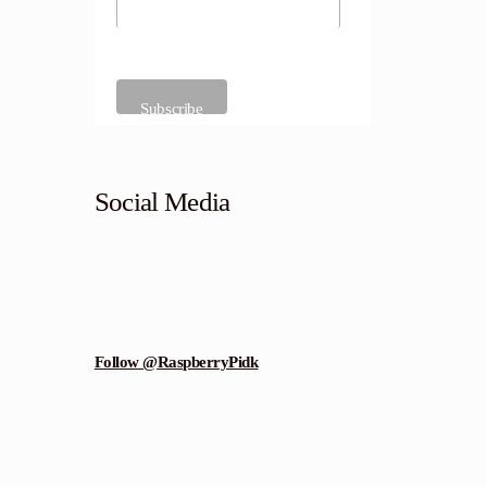
Social Media
Follow @RaspberryPidk