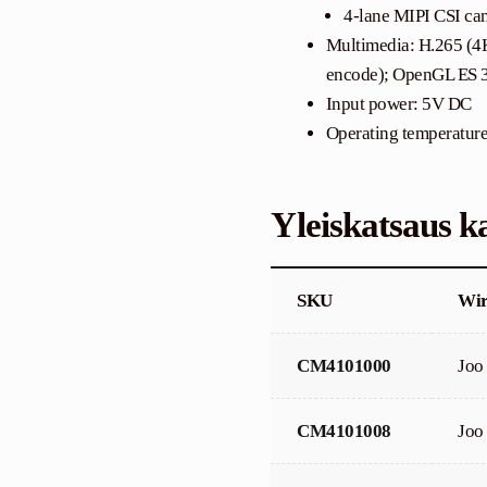
4-lane MIPI CSI cam
Multimedia: H.265 (4
encode); OpenGL ES 3
Input power: 5V DC
Operating temperature
Yleiskatsaus k
SKU
Wir
CM4101000
Joo
CM4101008
Joo