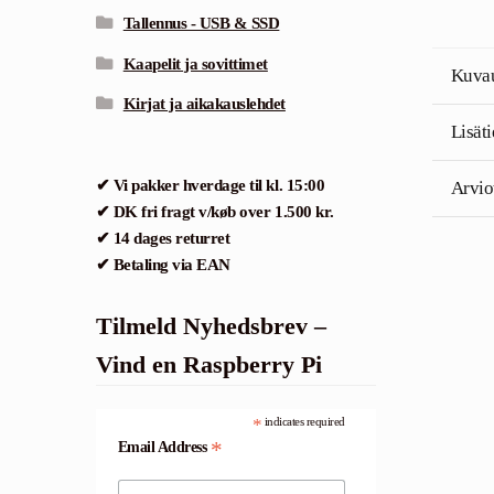
Tallennus - USB & SSD
Kaapelit ja sovittimet
Kuva
Kirjat ja aikakauslehdet
Lisät
✔ Vi pakker hverdage til kl. 15:00
Arvio
✔ DK fri fragt v/køb over 1.500 kr.
✔ 14 dages returret
✔ Betaling via EAN
Tilmeld Nyhedsbrev –
Vind en Raspberry Pi
*
indicates required
*
Email Address