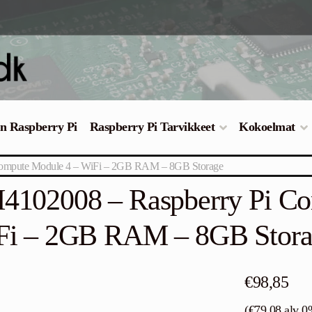
en Raspberry Pi
Raspberry Pi Tarvikkeet
Kokoelmat
ompute Module 4 – WiFi – 2GB RAM – 8GB Storage
102008 – Raspberry Pi Co
Fi – 2GB RAM – 8GB Stora
€
98,85
(
€
79,08
alv 0