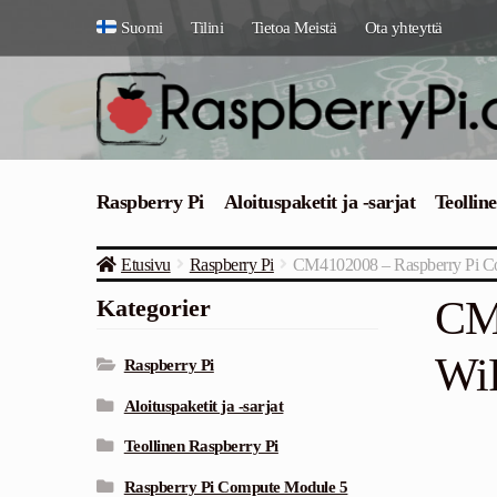
Siirry
Siirry
Suomi
Tilini
Tietoa Meistä
Ota yhteyttä
navigointiin
sisältöön
Raspberry Pi
Aloituspaketit ja -sarjat
Teollin
Etusivu
Raspberry Pi
CM4102008 – Raspberry Pi C
CM4
Kategorier
Wi
Raspberry Pi
Aloituspaketit ja -sarjat
Teollinen Raspberry Pi
Raspberry Pi Compute Module 5