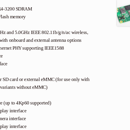
R4-3200 SDRAM
Flash memory
Hz and 5.0GHz IEEE 802.11b/g/n/ac wireless,
with onboard and external antenna options
thernet PHY supporting IEEE1588
ce
face
or SD card or external eMMC (for use only with
variants without eMMC)
e (up to 4Kp60 supported)
play interface
era interface
play interface