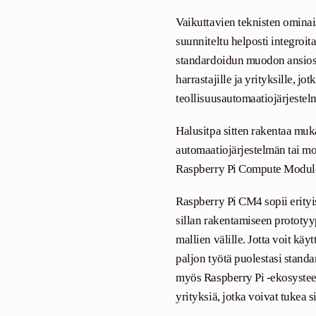
Vaikuttavien teknisten omina
suunniteltu helposti integroita
standardoidun muodon ansiosta.
harrastajille ja yrityksille, j
teollisuusautomaatiojärjestelm
Halusitpa sitten rakentaa mu
automaatiojärjestelmän tai mo
Raspberry Pi Compute Module 4
Raspberry Pi CM4 sopii erityis
sillan rakentamiseen prototyy
mallien välille. Jotta voit käy
paljon työtä puolestasi standa
myös Raspberry Pi -ekosystee
yrityksiä, jotka voivat tukea s