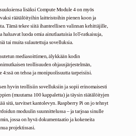
isuuksiensa lisäksi Compute Module 4 on myös
vaksi räätälöityihin laitteistoihin pienen koon ja
 Tämä tekee siitä ihanteellisen valinnan kehittäjille,
otka haluavat luoda omia ainutlaatuisia IoT-ratkaisuja,
iä tai muita sulautettuja sovelluksia.
kautetun mediasoittimen, älykkään kodin
nimutkaisen teollisuuden ohjausjärjestelmän,
:ssä on tehoa ja monipuolisuutta tarpeisiisi.
en hyvin teollisiin sovelluksiin ja sopii erinomaisesti
ppien (muutama 100 kappaletta) ja täysin räätälöityjen
ttää sitä, tarvitset kantolevyn. Raspberry Pi on jo tehnyt
rdoidun moduulin suunnittelussa – ja tarjoaa sinulle
min, jossa on hyvä dokumentaatio ja kokeneita
inua projektissasi.