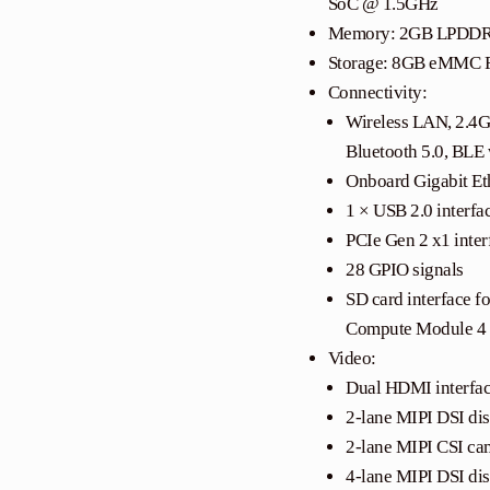
SoC @ 1.5GHz
Memory: 2GB LPDD
Storage: 8GB eMMC 
Connectivity:
Wireless LAN, 2.4G
Bluetooth 5.0, BLE 
Onboard Gigabit E
1 × USB 2.0 interfa
PCIe Gen 2 x1 inter
28 GPIO signals
SD card interface f
Compute Module 4 
Video:
Dual HDMI interfac
2-lane MIPI DSI dis
2-lane MIPI CSI cam
4-lane MIPI DSI dis