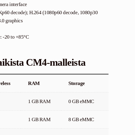
era interface
Kp60 decode); H.264 (1080p60 decode, 1080p30
.0 graphics
: -20 to +85°C
aikista CM4-malleista
eless
RAM
Storage
1 GB RAM
0 GB eMMC
1 GB RAM
8 GB eMMC