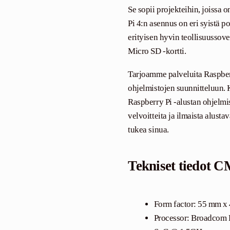
Se sopii projekteihin, joissa
Pi 4:n asennus on eri syistä p
erityisen hyvin teollisuussov
Micro SD -kortti.
Tarjoamme palveluita Raspber
ohjelmistojen suunnitteluun
Raspberry Pi -alustan ohjelmist
velvoitteita ja ilmaista alus
tukea sinua.
Tekniset tiedot 
Form factor: 55 mm x
Processor: Broadcom