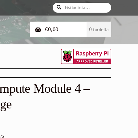
Etsi:
Haku
€
0,00
0 tuotetta
mpute Module 4 –
ge
%)