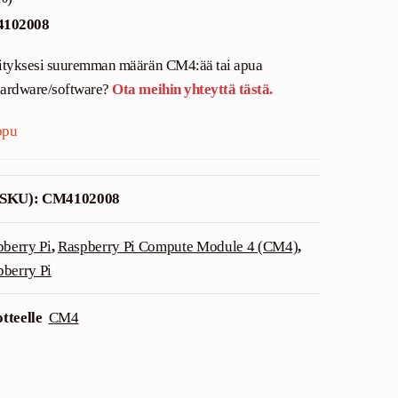
4102008
rityksesi suuremman määrän CM4:ää tai apua
hardware/software?
Ota meihin yhteyttä tästä.
ppu
(SKU):
CM4102008
berry Pi
,
Raspberry Pi Compute Module 4 (CM4)
,
pberry Pi
tteelle
CM4