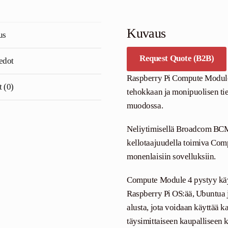
Kuvaus
us
Request Quote (B2B)
iedot
Raspberry Pi Compute Module 4
t (0)
tehokkaan ja monipuolisen ti
muodossa.
Neliytimisellä Broadcom BCM
kellotaajuudella toimiva Com
monenlaisiin sovelluksiin.
Compute Module 4 pystyy käyttä
Raspberry Pi OS:ää, Ubuntua 
alusta, jota voidaan käyttää 
täysimittaiseen kaupalliseen 