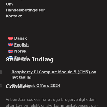
Om
Handelsbetingelser
Kontakt
Dansk
English
Norsk
Suomi
Seneste Indlæg
Raspberry Pi Compute Module 5 (CM5) on
nyt täällä!
Cookies
Black Week Offers 2024
Vi benytter cookies for at øge brugervenligheden
efter Lov om elektroniske kommunikationsnet og -