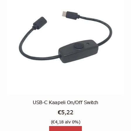
USB-C Kaapeli On/Off Switch
€
5,22
(
€
4,18
alv 0%)