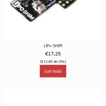
LiPo SHIM
€
17,25
(
€
13,80
alv 0%)
Lue lisää