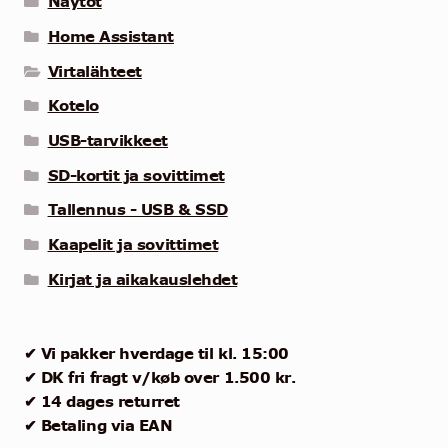
Näytöt
Home Assistant
Virtalähteet
Kotelo
USB-tarvikkeet
SD-kortit ja sovittimet
Tallennus - USB & SSD
Kaapelit ja sovittimet
Kirjat ja aikakauslehdet
✔ Vi pakker hverdage til kl. 15:00
✔ DK fri fragt v/køb over 1.500 kr.
✔ 14 dages returret
✔ Betaling via EAN