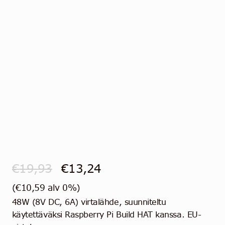
Ota yhteyttä
Suomi
Alkuperäinen
Nykyinen
€
19,93
€
13,24
hinta
hinta
(
€
10,59
alv 0%)
48W (8V DC, 6A) virtalähde, suunniteltu
oli:
on:
käytettäväksi Raspberry Pi Build HAT kanssa. EU-
€19,93.
€13,24.