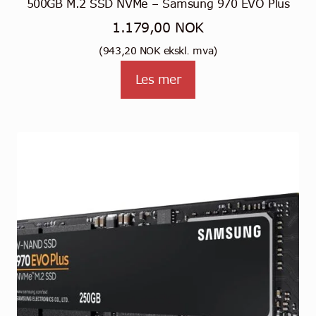
500GB M.2 SSD NVMe – Samsung 970 EVO Plus
1.179,00
NOK
(
943,20
NOK
ekskl. mva)
Les mer