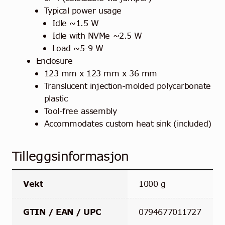
Typical power usage
Idle ~1.5 W
Idle with NVMe ~2.5 W
Load ~5-9 W
Enclosure
123 mm x 123 mm x 36 mm
Translucent injection-molded polycarbonate
plastic
Tool-free assembly
Accommodates custom heat sink (included)
Tilleggsinformasjon
Vekt
1000 g
GTIN / EAN / UPC
0794677011727