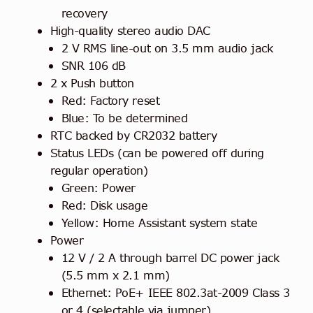
recovery
High-quality stereo audio DAC
2 V RMS line-out on 3.5 mm audio jack
SNR 106 dB
2 x Push button
Red: Factory reset
Blue: To be determined
RTC backed by CR2032 battery
Status LEDs (can be powered off during
regular operation)
Green: Power
Red: Disk usage
Yellow: Home Assistant system state
Power
12 V / 2 A through barrel DC power jack
(5.5 mm x 2.1 mm)
Ethernet: PoE+ IEEE 802.3at-2009 Class 3
or 4 (selectable via jumper)