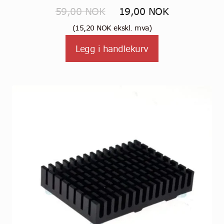
Opprinnelig
Nåværende
59,00
NOK
19,00
NOK
pris
pris
(
15,20
NOK
ekskl. mva)
var:
er:
Legg i handlekurv
59,00 NOK.
19,00 NOK.