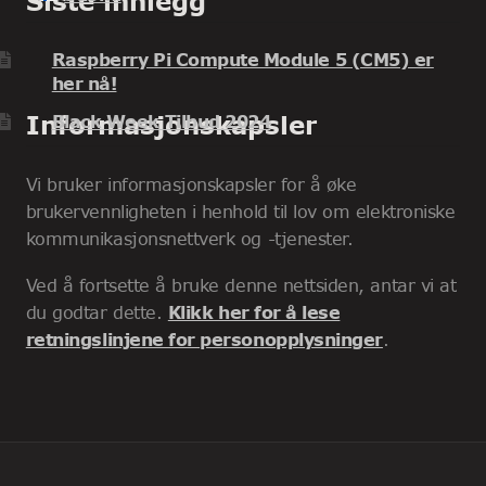
Siste innlegg
Raspberry Pi Compute Module 5 (CM5) er
her nå!
Informasjonskapsler
Black Week Tilbud 2024
Vi bruker informasjonskapsler for å øke
brukervennligheten i henhold til lov om elektroniske
kommunikasjonsnettverk og -tjenester.
Ved å fortsette å bruke denne nettsiden, antar vi at
du godtar dette.
Klikk her for å lese
retningslinjene for personopplysninger
.