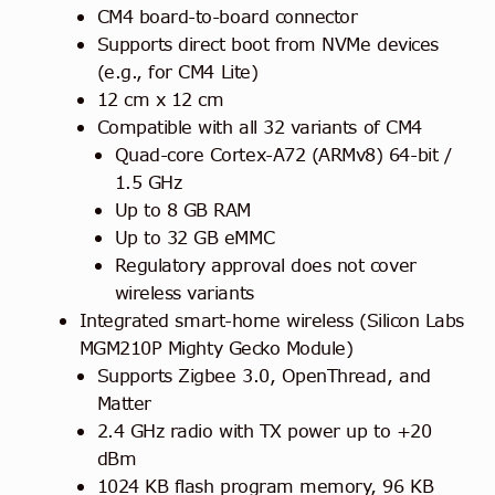
CM4 board-to-board connector
Supports direct boot from NVMe devices
(e.g., for CM4 Lite)
12 cm x 12 cm
Compatible with all 32 variants of CM4
Quad-core Cortex-A72 (ARMv8) 64-bit /
1.5 GHz
Up to 8 GB RAM
Up to 32 GB eMMC
Regulatory approval does not cover
wireless variants
Integrated smart-home wireless (Silicon Labs
MGM210P Mighty Gecko Module)
Supports Zigbee 3.0, OpenThread, and
Matter
2.4 GHz radio with TX power up to +20
dBm
1024 KB flash program memory, 96 KB