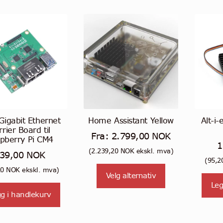
varianter.
varianter.
Alternativene
Alternativene
kan
kan
velges
velges
på
på
produktsiden
produktsiden
Gigabit Ethernet
Home Assistant Yellow
Alt-i-
rier Board til
Fra:
2.799,00
NOK
pberry Pi CM4
1
(
2.239,20
NOK
ekskl. mva)
39,00
NOK
(
95,2
20
NOK
ekskl. mva)
Velg alternativ
Leg
g i handlekurv