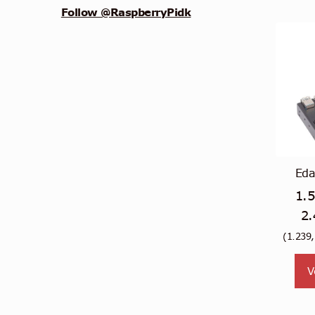
Follow @RaspberryPidk
Eda
1.
2
(
1.239
V