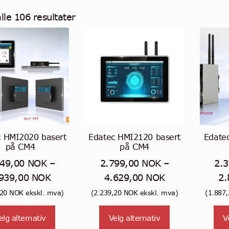
alle 106 resultater
c HMI2020 basert
Edatec HMI2120 basert
Edate
på CM4
på CM4
649,00
NOK
–
2.799,00
NOK
–
2.
Prisområde:
Prisområde:
.939,00
NOK
4.629,00
NOK
2.
2.649,00 NOK
2.799,00 NOK
,20
NOK
ekskl. mva)
(
2.239,20
NOK
ekskl. mva)
(
1.887
til
til
Dette
Dette
elg alternativ
Velg alternativ
V
2.939,00 NOK
4.629,00 NOK
produktet
produktet