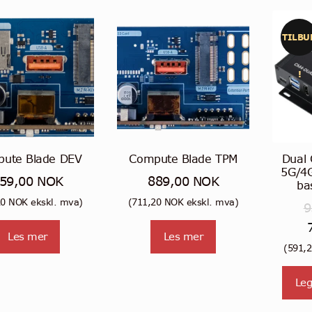
TILBU
!
ute Blade DEV
Compute Blade TPM
Dual 
5G/4G
59,00
NOK
889,00
NOK
ba
20
NOK
ekskl. mva)
(
711,20
NOK
ekskl. mva)
9
Op
Les mer
Les mer
pr
(
591,
va
Leg
9