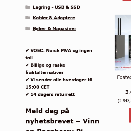
Lagring - USB & SSD
Kabler & Adaptere
Bøker & Magasiner
✔ VOEC: Norsk MVA og ingen
toll
✔ Billige og raske
fraktalternativer
Edate
✔ Vi sender alle hverdager til
15:00 CET
3
✔ 14 dagers returrett
(
2.943
Meld deg på
nyhetsbrevet – Vinn