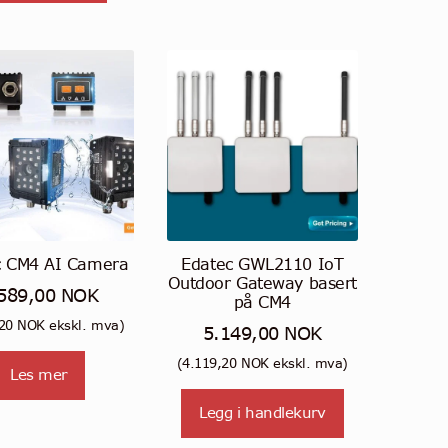
har
flere
varianter.
Alternativene
kan
velges
på
produktsiden
c CM4 AI Camera
Edatec GWL2110 IoT
Outdoor Gateway basert
589,00
NOK
på CM4
,20
NOK
ekskl. mva)
5.149,00
NOK
(
4.119,20
NOK
ekskl. mva)
Les mer
Legg i handlekurv
.