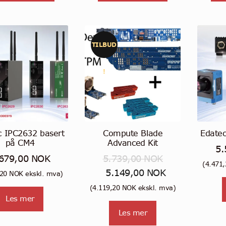
har
har
flere
flere
varianter.
varianter.
Alternativene
Alternativene
TILBUD
kan
kan
velges
velges
!
på
på
produktsiden
produktsiden
c IPC2632 basert
Compute Blade
Edate
på CM4
Advanced Kit
5.
.679,00
NOK
5.739,00
NOK
(
4.471
Opprinnelig
Nåværende
5.149,00
NOK
,20
NOK
ekskl. mva)
pris
pris
(
4.119,20
NOK
ekskl. mva)
Les mer
var:
er:
Les mer
5.739,00 NOK.
5.149,00 NOK