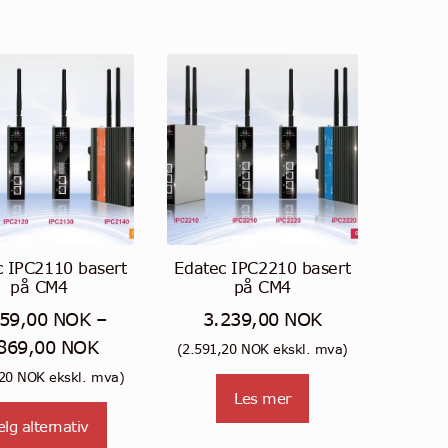
c IPC2110 basert
Edatec IPC2210 basert
på CM4
på CM4
359,00
NOK
–
3.239,00
NOK
Prisområde:
869,00
NOK
(
2.591,20
NOK
ekskl. mva)
2.359,00 NOK
,20
NOK
ekskl. mva)
Les mer
til
Dette
elg alternativ
2.869,00 NOK
produktet