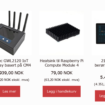
ec GWL2120 IoT
Heatsink til Raspberry Pi
21
ay basert på CM4
Compute Module 4
berør
.939,00
NOK
79,00
NOK
5.
,20
NOK
ekskl. mva)
(
63,20
NOK
ekskl. mva)
(
4.351
Les mer
Legg i handlekurv
Leg