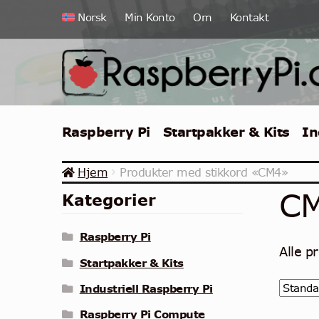
Hopp
Hopp
Norsk
Min Konto
Om
Kontakt
til
til
navigasjon
innhold
Raspberry Pi
Startpakker & Kits
In
Hjem
Produkter med stikkord «CM4»
C
Kategorier
Raspberry Pi
Alle p
Startpakker & Kits
Industriell Raspberry Pi
Raspberry Pi Compute