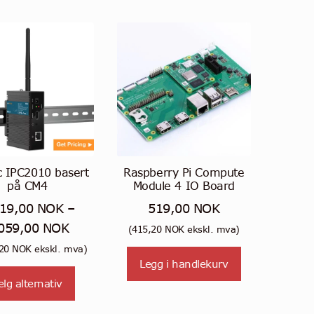
flere
varianter.
Alternativene
kan
velges
på
produktsiden
c IPC2010 basert
Raspberry Pi Compute
på CM4
Module 4 IO Board
619,00
NOK
–
519,00
NOK
Prisområde:
059,00
NOK
(
415,20
NOK
ekskl. mva)
1.619,00 NOK
,20
NOK
ekskl. mva)
Legg i handlekurv
til
Dette
elg alternativ
2.059,00 NOK
produktet
har