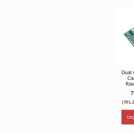
Dual 
Car
Ras
7
(
591,
Leg