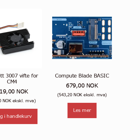
flere
varianter.
Alternativene
kan
velges
på
produktsiden
ett 3007 vifte for
Compute Blade BASIC
CM4
679,00
NOK
19,00
NOK
(
543,20
NOK
ekskl. mva)
0
NOK
ekskl. mva)
Les mer
g i handlekurv