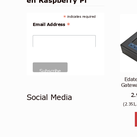
en Raspberry Pi
*
indicates required
*
Email Address
Edat
Gatew
2
Social Media
(
2.351