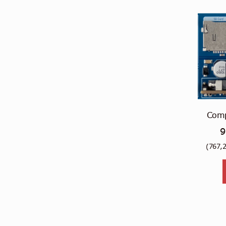
Comp
9
(
767,