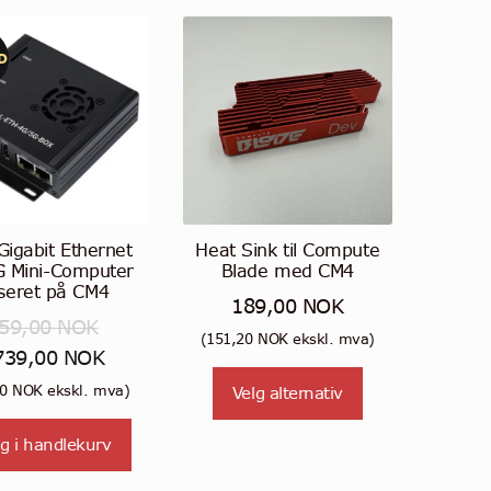
D
Gigabit Ethernet
Heat Sink til Compute
 Mini-Computer
Blade med CM4
seret på CM4
189,00
NOK
59,00
NOK
(
151,20
NOK
ekskl. mva)
prinnelig
Nåværende
739,00
NOK
Dette
is
pris
20
NOK
ekskl. mva)
Velg alternativ
produktet
r:
er:
har
g i handlekurv
59,00 NOK.
739,00 NOK.
flere
varianter.