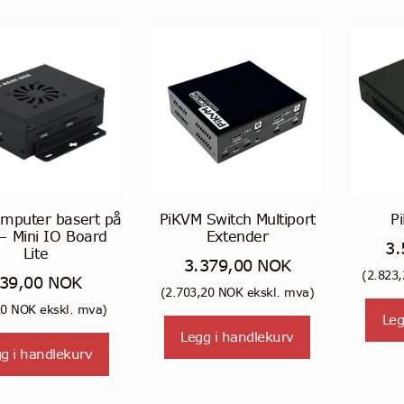
omputer basert på
PiKVM Switch Multiport
P
– Mini IO Board
Extender
3.
Lite
3.379,00
NOK
(
2.823
39,00
NOK
(
2.703,20
NOK
ekskl. mva)
20
NOK
ekskl. mva)
Leg
Legg i handlekurv
g i handlekurv