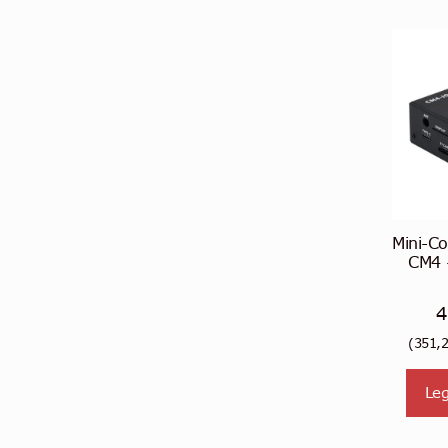
Mini-C
CM4 
4
(
351,
Leg