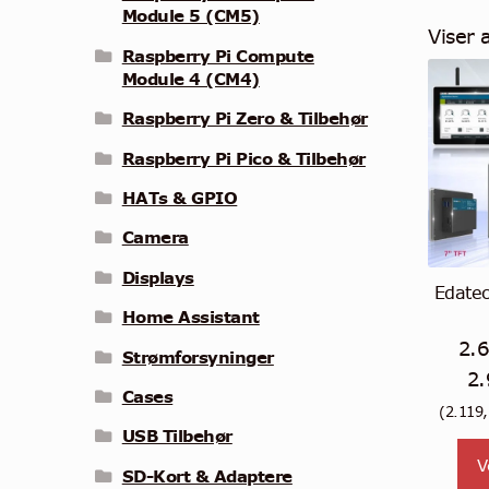
Module 5 (CM5)
Viser 
Raspberry Pi Compute
Module 4 (CM4)
Raspberry Pi Zero & Tilbehør
Raspberry Pi Pico & Tilbehør
HATs & GPIO
Camera
Displays
Edate
Home Assistant
2.
Strømforsyninger
2
Cases
(
2.119
USB Tilbehør
V
SD-Kort & Adaptere