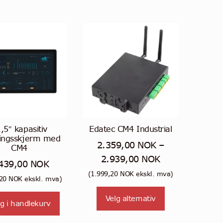
,5″ kapasitiv
Edatec CM4 Industrial
ingsskjerm med
2.359,00
NOK
–
CM4
Prisområde:
2.939,00
NOK
439,00
NOK
2.359,00 NOK
(
1.999,20
NOK
ekskl. mva)
,20
NOK
ekskl. mva)
til
Dette
Velg alternativ
2.939,00 NOK
g i handlekurv
produktet
har