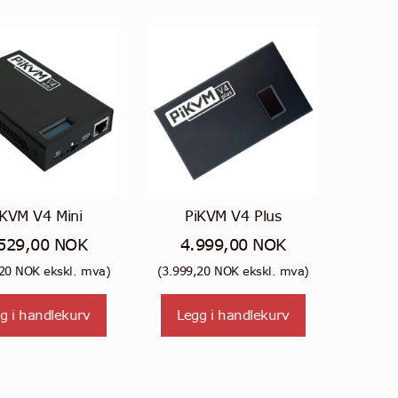
Alternativene
kan
velges
på
produktsiden
iKVM V4 Mini
PiKVM V4 Plus
529,00
NOK
4.999,00
NOK
,20
NOK
ekskl. mva)
(
3.999,20
NOK
ekskl. mva)
g i handlekurv
Legg i handlekurv