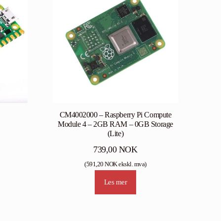
CM4002000 – Raspberry Pi Compute
Module 4 – 2GB RAM – 0GB Storage
(Lite)
739,00
NOK
(
591,20
NOK
ekskl. mva)
Les mer