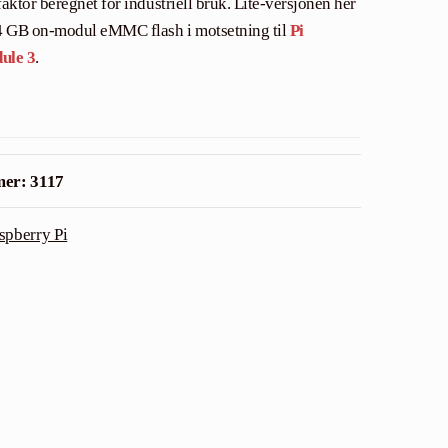
faktor beregnet for industriell bruk. Lite-versjonen her
 GB on-modul eMMC flash i motsetning til
Pi
ule 3
.
mer:
3117
spberry Pi