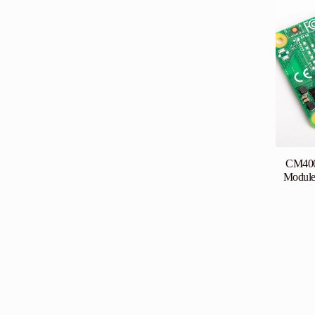
CM400
Module