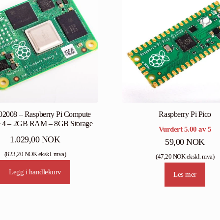
2008 – Raspberry Pi Compute
Raspberry Pi Pico
 4 – 2GB RAM – 8GB Storage
Vurdert
5.00
av 5
1.029,00
NOK
59,00
NOK
(
823,20
NOK
ekskl. mva)
(
47,20
NOK
ekskl. mva)
Legg i handlekurv
Les mer