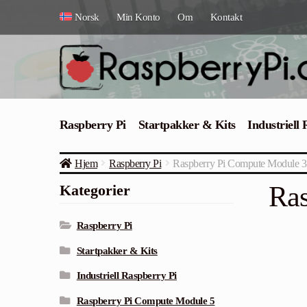
Hopp
Hopp
Norsk
Min Konto
Om
Kontakt
til
til
navigasjon
innhold
Raspberry Pi
Startpakker & Kits
Industriell
Hjem
Raspberry Pi
Raspberry Pi Compute Module 3 
Ras
Kategorier
Raspberry Pi
Startpakker & Kits
Industriell Raspberry Pi
Raspberry Pi Compute Module 5