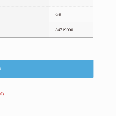
GB
84719000
å.
(0)