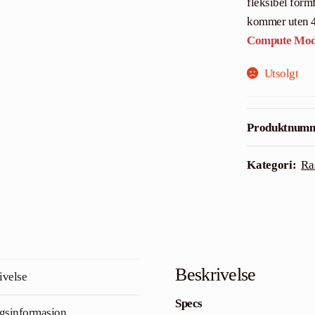
fleksibel form
kommer uten 4
Compute Mod
Utsolgt
Produktnum
Kategori:
Ra
Beskrivelse
ivelse
Specs
ggsinformasjon