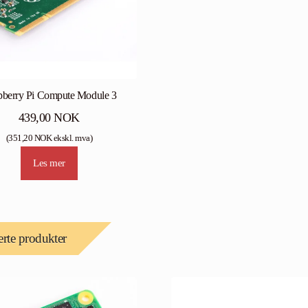
pberry Pi Compute Module 3
439,00
NOK
(
351,20
NOK
ekskl. mva)
Les mer
erte produkter