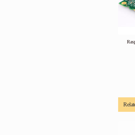
Ras
Relat