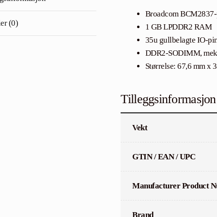
Broadcom BCM2837-pr
er (0)
1 GB LPDDR2 RAM
35u gullbelagte IO-pi
DDR2-SODIMM, mekani
Størrelse: 67,6 mm x 
Tilleggsinformasjon
Vekt
GTIN / EAN / UPC
Manufacturer Product 
Brand