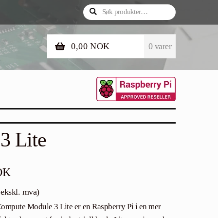
Søk
Søk
etter:
0,00
NOK
0 varer
3 Lite
OK
ekskl. mva)
ompute Module 3 Lite er en Raspberry Pi i en mer