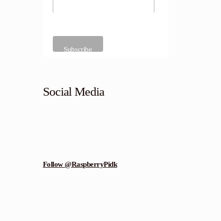
Social Media
Follow @RaspberryPidk