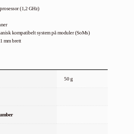
osessor (1,2 GHz)
nner
sk kompatibelt system på moduler (SoMs)
31 mm brett
50 g
Number