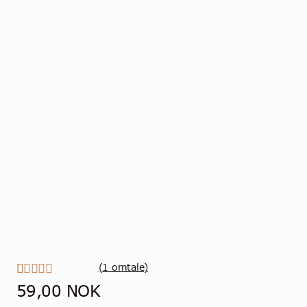
(
1
omtale)
Vurdert
1
59,00
NOK
5.00