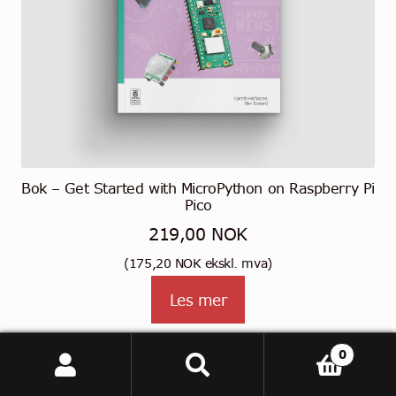
Bok – Get Started with MicroPython on Raspberry Pi
Pico
219,00
NOK
(
175,20
NOK
ekskl. mva)
Les mer
0
Søk
Søk
etter: