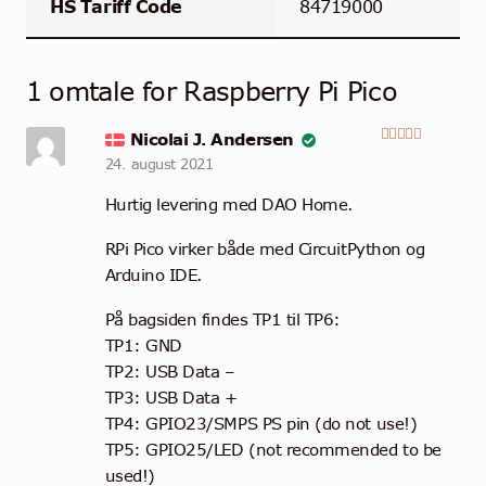
HS Tariff Code
84719000
1 omtale for
Raspberry Pi Pico
Nicolai J. Andersen
Vurdert
5
24. august 2021
av 5
Hurtig levering med DAO Home.
RPi Pico virker både med CircuitPython og
Arduino IDE.
På bagsiden findes TP1 til TP6:
TP1: GND
TP2: USB Data –
TP3: USB Data +
TP4: GPIO23/SMPS PS pin (do not use!)
TP5: GPIO25/LED (not recommended to be
used!)