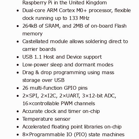
Raspberry Pi in the United Kingdom
Dual-core ARM Cortex M0+ processor, flexible
clock running up to 133 MHz
264kB of SRAM, and 2MB of on-board Flash
memory
Castellated module allows soldering direct to
carrier boards
USB 1.1 Host and Device support
Low-power sleep and dormant modes
Drag & drop programming using mass
storage over USB
26 multi-function GPIO pins
2×SPI, 2×I2C, 2×UART, 3×12-bit ADC,
16×controllable PWM channels
Accurate clock and timer on-chip
Temperature sensor
Accelerated floating point libraries on-chip
8×Programmable IO (PIO) state machines