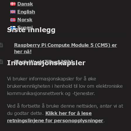
Dansk
English
Norsk
Suomi
Siste innlegg
Raspberry Pi Compute Module 5 (CM5) er
her nå!
Informasjonskapsler
Black Week Tilbud 2024
Vi bruker informasjonskapsler for å øke
brukervennligheten i henhold til lov om elektroniske
kommunikasjonsnettverk og -tjenester.
Ved å fortsette å bruke denne nettsiden, antar vi at
du godtar dette.
Klikk her for å lese
retningslinjene for personopplysninger
.