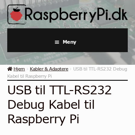
Hopp
Hopp
til
til
navigasjon
innhold
Meny
Raspberry Pi
Hjem
Kabler & Adaptere
USB til TTL-RS232 Debug
Startpakker & Kits
Kabel til Raspberry Pi
USB til TTL-RS232
Industriell Raspberry Pi
Debug Kabel til
Raspberry Pi Tilbehør
Raspberry Pi
Samlinger