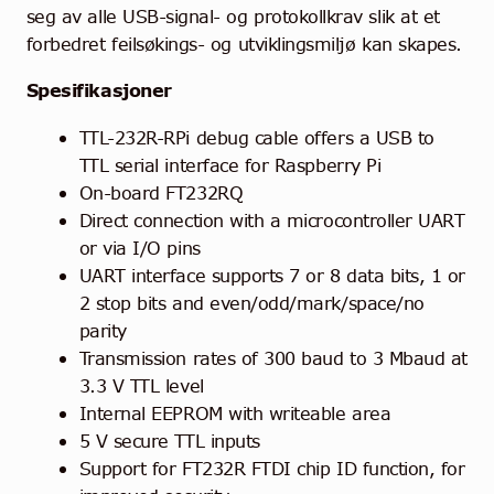
seg av alle USB-signal- og protokollkrav slik at et
forbedret feilsøkings- og utviklingsmiljø kan skapes.
Spesifikasjoner
TTL-232R-RPi debug cable offers a USB to
TTL serial interface for Raspberry Pi
On-board FT232RQ
Direct connection with a microcontroller UART
or via I/O pins
UART interface supports 7 or 8 data bits, 1 or
2 stop bits and even/odd/mark/space/no
parity
Transmission rates of 300 baud to 3 Mbaud at
3.3 V TTL level
Internal EEPROM with writeable area
5 V secure TTL inputs
Support for FT232R FTDI chip ID function, for