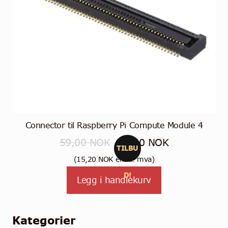
Connector til Raspberry Pi Compute Module 4
Opprinnelig
Nåværende
59,00
NOK
19,00
NOK
TILBU
pris
pris
(
15,20
NOK
ekskl. mva)
var:
er:
D!
Legg i handlekurv
59,00 NOK.
19,00 NOK.
Kategorier