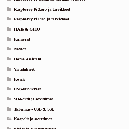
Raspberry Pi Zero ja tarvikkeet
Raspberry Pi Pico ja tarvikkeet
HATs & GPIO
Kamerat
Näytöt
Home Assistant
Virtalähteet
Kotelo
USB-tarvikkeet
SD-kortit ja sovittimet
Tallennus - USB & SSD
Kaapelit ja sovittimet
Kirjat ja aikakauslehdet