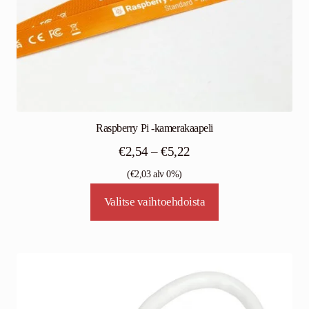
Raspberry Pi -kamerakaapeli
Hintaluokka:
€
2,54
–
€
5,22
€2,54
(
€
2,03
alv 0%)
Tällä
-
Valitse vaihtoehdoista
tuotteella
€5,22
on
useampi
muunnelma.
Voit
tehdä