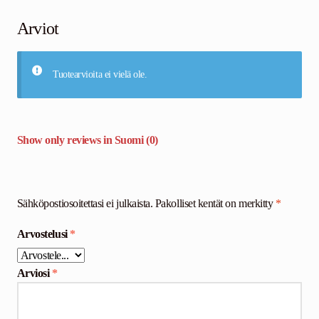
Arviot
Tuotearvioita ei vielä ole.
Show only reviews in Suomi (0)
Sähköpostiosoitettasi ei julkaista.
Pakolliset kentät on merkitty
*
Arvostelusi
*
Arviosi
*