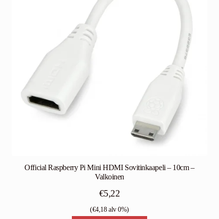
valinnat
tuotteen
sivulla.
Official Raspberry Pi Mini HDMI Sovitinkaapeli – 10cm –
Valkoinen
€
5,22
(
€
4,18
alv 0%)