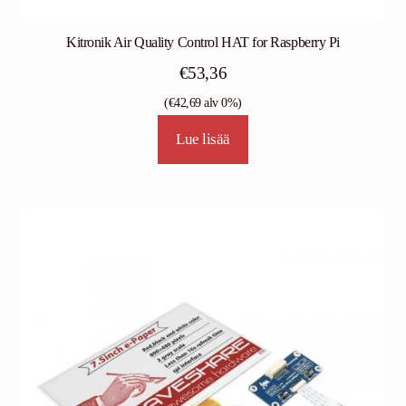
Kitronik Air Quality Control HAT for Raspberry Pi
€
53,36
(
€
42,69
alv 0%)
Lue lisää