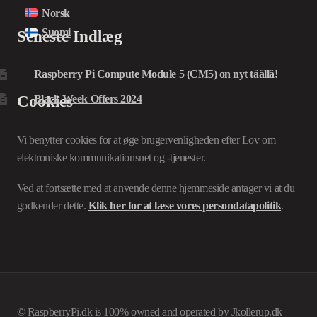
Norsk
Suomi
Seneste Indlæg
Raspberry Pi Compute Module 5 (CM5) on nyt täällä!
Cookies
Black Week Offers 2024
Vi benytter cookies for at øge brugervenligheden efter Lov om
elektroniske kommunikationsnet og -tjenester.
Ved at fortsætte med at anvende denne hjemmeside antager vi at du
godkender dette.
Klik her for at læse vores persondatapolitik
.
© RaspberryPi.dk is 100% owned and operated by Jkollerup.dk