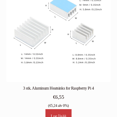
3 stk. Aluminum Heatsinks for Raspberry Pi 4
€
6,55
(
€
5,24
alv 0%)
Lue lisää