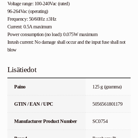
Voltage range: 100-240Vac (rated)
96-264Vac (operating)
Frequency: 50/60Hz ±3Hz
Current: 0.5A maximum
Power consumption (no load): 0.075W maximum
Inrush current: No damage shall occur and the input fuse shall not
blow
Lisätiedot
Paino
125 g (gramma)
GTIN / EAN / UPC
5056561801179
Manufacturer Product Number
SC0754