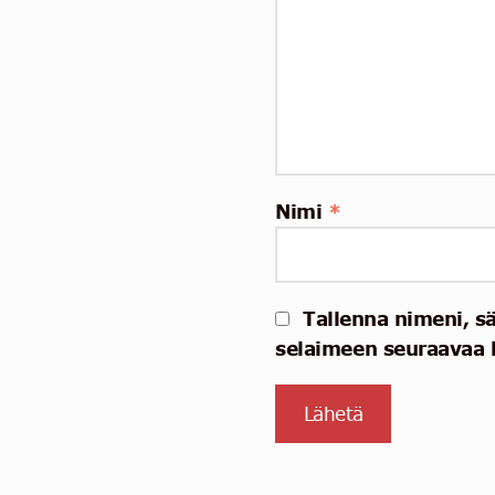
Nimi
*
Tallenna nimeni, s
selaimeen seuraavaa 