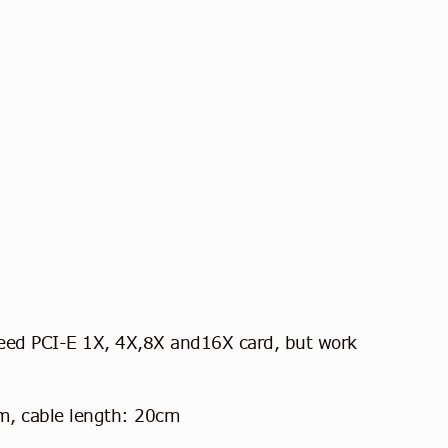
d PCI-E 1X, 4X,8X and16X card, but work
, cable length: 20cm