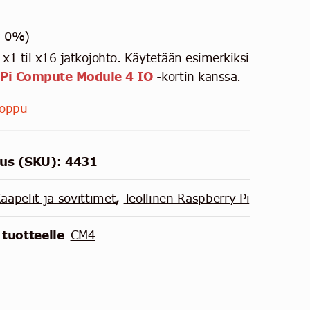
v 0%)
 x1 til x16 jatkojohto. Käytetään esimerkiksi
 Pi Compute Module 4 IO
-kortin kanssa.
loppu
us (SKU):
4431
aapelit ja sovittimet
,
Teollinen Raspberry Pi
 tuotteelle
CM4