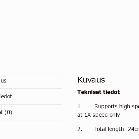
Kuvaus
aus
Tekniset tiedot
iedot
1. Supports high spee
ot (0)
at 1X speed only
2. Total length: 24cm