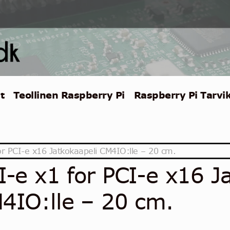
t
Teollinen Raspberry Pi
Raspberry Pi Tarvi
or PCI-e x16 Jatkokaapeli CM4IO:lle – 20 cm.
I-e x1 for PCI-e x16 J
4IO:lle – 20 cm.