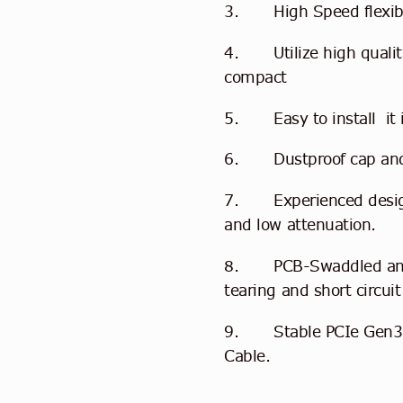
3. High Speed flexible
4. Utilize high quality
compact
5. Easy to install it 
6. Dustproof cap and g
7. Experienced design 
and low attenuation.
8. PCB-Swaddled and f
tearing and short circui
9. Stable PCIe Gen3 8G
Cable.