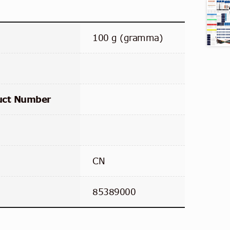
100 g (gramma)
uct Number
CN
85389000