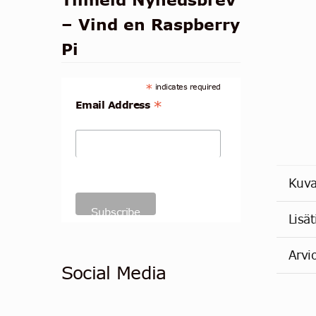
– Vind en Raspberry
Pi
*
indicates required
*
Email Address
Kuv
Lisät
Arvi
Social Media