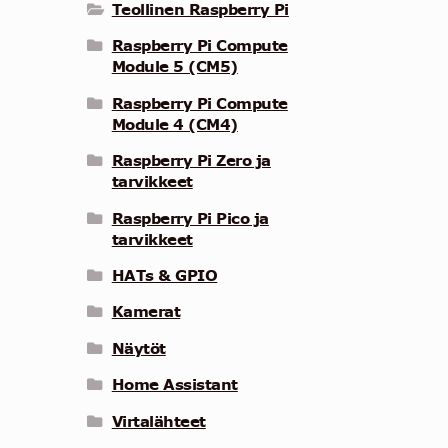
Teollinen Raspberry Pi
Raspberry Pi Compute
Module 5 (CM5)
Raspberry Pi Compute
Module 4 (CM4)
Raspberry Pi Zero ja
tarvikkeet
Raspberry Pi Pico ja
tarvikkeet
HATs & GPIO
Kamerat
Näytöt
Home Assistant
Virtalähteet