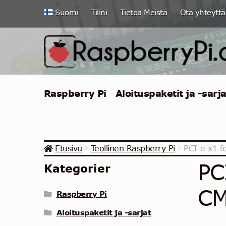
Siirry
Siirry
Suomi
Tilini
Tietoa Meistä
Ota yhteyttä
navigointiin
sisältöön
Raspberry Pi
Aloituspaketit ja -sarja
Etusivu
Teollinen Raspberry Pi
PCI-e x1 f
PC
Kategorier
CM
Raspberry Pi
Aloituspaketit ja -sarjat