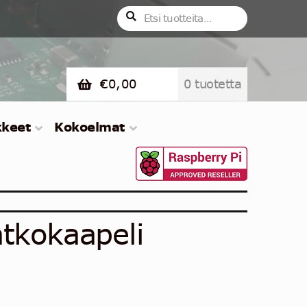
Etsi:
Haku
€
0,00
0 tuotetta
kkeet
Kokoelmat
atkokaapeli