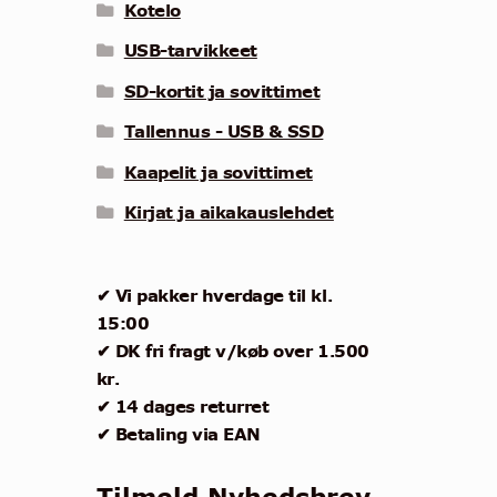
Kotelo
USB-tarvikkeet
SD-kortit ja sovittimet
Tallennus - USB & SSD
Kaapelit ja sovittimet
Kirjat ja aikakauslehdet
✔ Vi pakker hverdage til kl.
15:00
✔ DK fri fragt v/køb over 1.500
kr.
✔ 14 dages returret
✔ Betaling via EAN
Tilmeld Nyhedsbrev