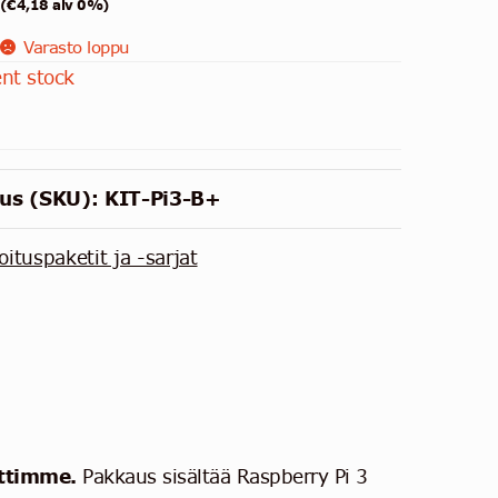
(
€
4,18
alv 0%)
Varasto loppu
ent stock
us (SKU):
KIT-Pi3-B+
oituspaketit ja -sarjat
ettimme.
Pakkaus sisältää Raspberry Pi 3