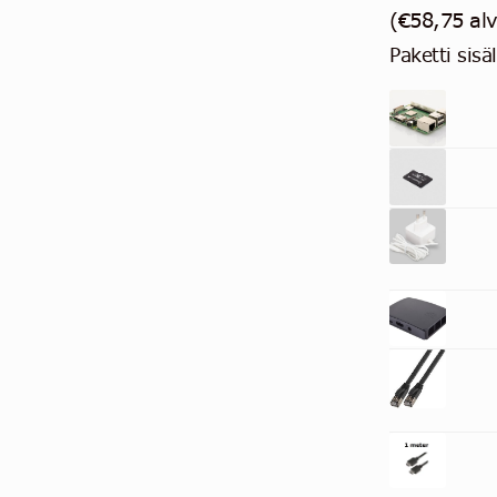
5:stä
(
€
58,75
al
perustuen
Paketti sisä
asiakkaan
arvotukse
n.