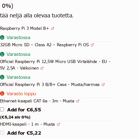
hinta
hinta
v 0%)
oli:
on:
ltää neljä alla olevaa tuotetta.
€79,73.
€73,44.
Raspberry Pi 3 Model B+
e
Varastossa
32GB Micro SD – Class A2 – Raspberry Pi OS
Varastossa
Official Raspberry Pi 12,5W Micro USB Virtalähde - EU -
5V 2,5A - Valkoinen
Varastossa
Official Raspberry Pi 3 B/B+ Case - Musta/harmaa
Varasto loppu
Ethernet-kaapeli CAT 6a - 3m - Musta
Add for
€
6,55
(
€
5,24
alv 0%)
HDMI-kaapeli - 1 m - Musta
Add for
€
5,22