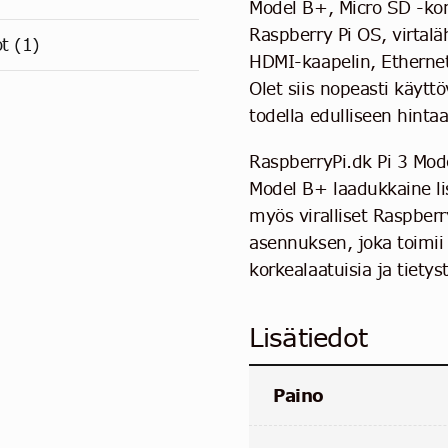
Model B+, Micro SD -kor
Raspberry Pi OS, virtaläh
ot (1)
HDMI-kaapelin, Ethernet
Olet siis nopeasti käyttö
todella edulliseen hinta
RaspberryPi.dk Pi 3 Mode
Model B+ laadukkaine l
myös viralliset Raspberry
asennuksen, joka toimi
korkealaatuisia ja tietys
Lisätiedot
Paino