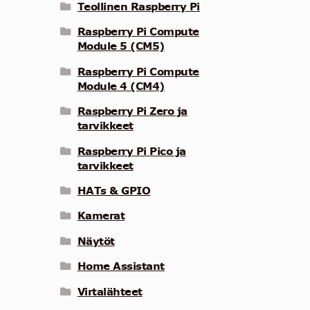
Teollinen Raspberry Pi
Raspberry Pi Compute
Module 5 (CM5)
Raspberry Pi Compute
Module 4 (CM4)
Raspberry Pi Zero ja
tarvikkeet
Raspberry Pi Pico ja
tarvikkeet
HATs & GPIO
Kamerat
Näytöt
Home Assistant
Virtalähteet