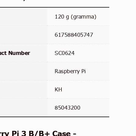
120 g (gramma)
617588405747
uct Number
SC0624
Raspberry Pi
KH
85043200
rry Pi 3 B/B+ Case -