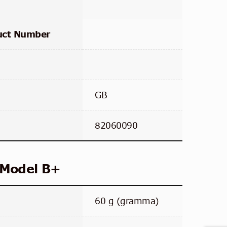
uct Number
GB
82060090
 Model B+
60 g (gramma)