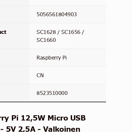
5056561804903
uct
SC1628 / SC1656 /
SC1660
Raspberry Pi
CN
8523510000
rry Pi 12,5W Micro USB
 - 5V 2,5A - Valkoinen