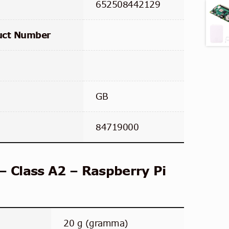
652508442129
uct Number
GB
84719000
– Class A2 – Raspberry Pi
20 g (gramma)