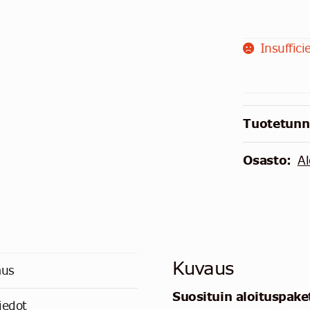
Insuffici
Tuotetunn
Osasto:
Al
Kuvaus
aus
Suosituin aloituspak
iedot