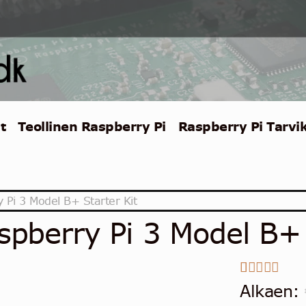
t
Teollinen Raspberry Pi
Raspberry Pi Tarvi
 Pi 3 Model B+ Starter Kit
spberry Pi 3 Model B+ 
1
5.0
Arvio
Alkaen: