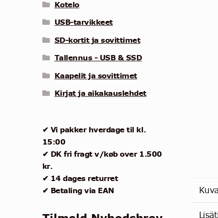
Kotelo
USB-tarvikkeet
SD-kortit ja sovittimet
Tallennus - USB & SSD
Kaapelit ja sovittimet
Kirjat ja aikakauslehdet
✔ Vi pakker hverdage til kl.
15:00
✔ DK fri fragt v/køb over 1.500
kr.
✔ 14 dages returret
Kuv
✔ Betaling via EAN
Lisät
Tilmeld Nyhedsbrev