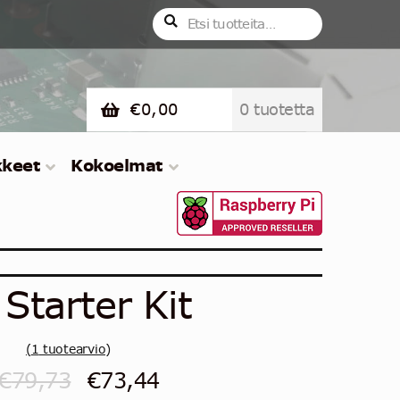
Etsi:
Haku
€
0,00
0 tuotetta
kkeet
Kokoelmat
Starter Kit
(
1
tuotearvio)
0
Alkuperäinen
Nykyinen
€
79,73
€
73,44