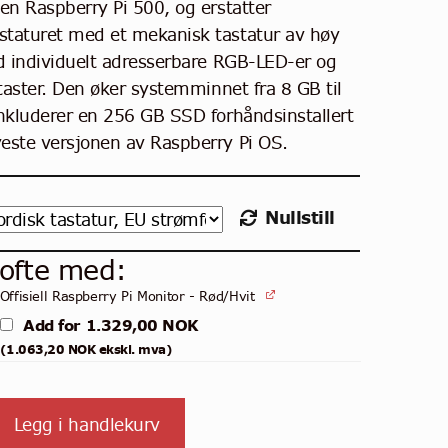
en Raspberry Pi 500, og erstatter
taturet med et mekanisk tastatur av høy
d individuelt adresserbare RGB-LED-er og
 taster. Den øker systemminnet fra 8 GB til
nkluderer en 256 GB SSD forhåndsinstallert
ste versjonen av Raspberry Pi OS.
Nullstill
 ofte med:
Offisiell Raspberry Pi Monitor - Rød/Hvit
Add for
1.329,00
NOK
(
1.063,20
NOK
ekskl. mva)
Legg i handlekurv