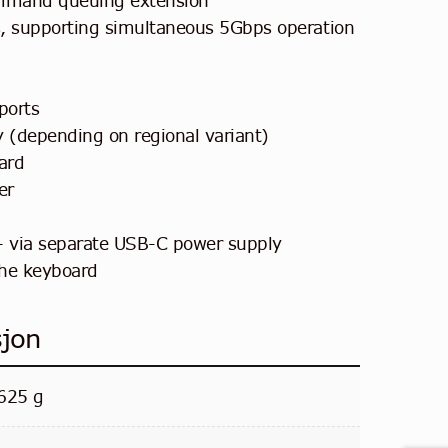
mmand queuing extension
, supporting simultaneous 5Gbps operation
ports
y (depending on regional variant)
ard
er
 via separate USB-C power supply
the keyboard
sjon
625 g