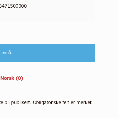
8471500000
r ennå.
 Norsk (0)
e bli publisert.
Obligatoriske felt er merket