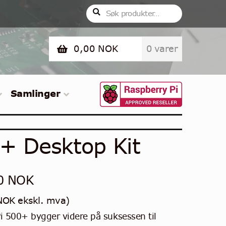
Søk
Søk
etter:
0,00
NOK
0 varer
Samlinger
0+ Desktop Kit
00
NOK
NOK
ekskl. mva)
i 500+ bygger videre på suksessen til