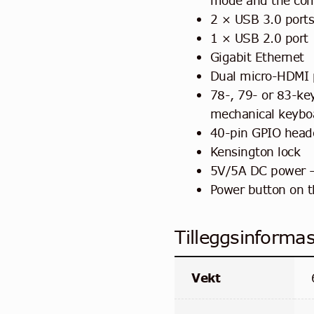
mode and the co
2 × USB 3.0 ports
1 × USB 2.0 port
Gigabit Ethernet
Dual micro-HDMI 
78-, 79- or 83-ke
mechanical keybo
40-pin GPIO head
Kensington lock
5V/5A DC power –
Power button on 
Tilleggsinforma
Vekt