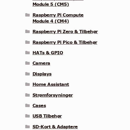
Module 5 (CM5)
Raspberry Pi Compute
Module 4 (CM4)
Raspberry Pi Zero & Tilbehør
Raspberry Pi Pico & Tilbehør
HATs & GPIO
Camera
Displays
Home Assistant
Strømforsyninger
Cases
USB Tilbehør
SD-Kort & Adaptere