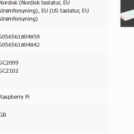
Nordisk (Nordisk tastatur, EU
strømforsyning), EU (US tastatur, EU
strømforsyning)
5056561804859
5056561804842
SC2099
SC2102
Raspberry Pi
GB