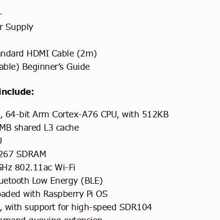
+
r Supply
andard HDMI Cable (2m)
lable) Beginner’s Guide
include:
, 64-bit Arm Cortex-A76 CPU, with 512KB
2MB shared L3 cache
U
267 SDRAM
GHz 802.11ac Wi-Fi
luetooth Low Energy (BLE)
aded with Raspberry Pi OS
t, with support for high-speed SDR104