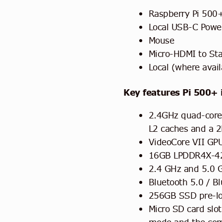
Raspberry Pi 500
Local USB-C Powe
Mouse
Micro-HDMI to St
Local (where avai
Key features Pi 500+ 
2.4GHz quad-core
L2 caches and a 
VideoCore VII GP
16GB LPDDR4X-4
2.4 GHz and 5.0 
Bluetooth 5.0 / B
256GB SSD pre-lo
Micro SD card slo