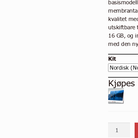
basismodell
membrantas
kvalitet me
utskiftbare
16 GB, og i
med den nye
Kit
Kjøpes
Offisiell
Raspberry