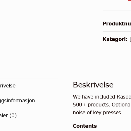
Pi
500+
Desktop
Produktn
Kit
antall
Kategori:
Beskrivelse
rivelse
We have included Raspbe
eggsinformasjon
500+ products. Optional 
noise of key presses.
ler (0)
Contents