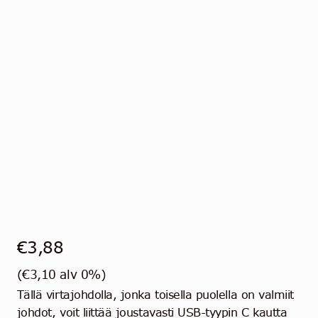
Ota yhteyttä
Suomi
€
3,88
(
€
3,10
alv 0%)
Tällä virtajohdolla, jonka toisella puolella on valmiit
johdot, voit liittää joustavasti USB-tyypin C kautta