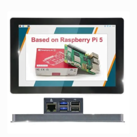
on
useampi
muunnelma.
Voit
tehdä
valinnat
tuotteen
sivulla.