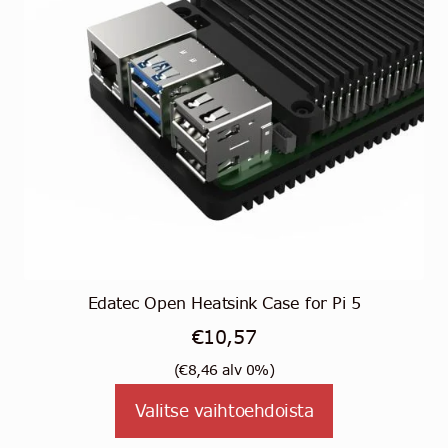
Edatec Open Heatsink Case for Pi 5
€
10,57
(
€
8,46
alv 0%)
Tällä
Valitse vaihtoehdoista
tuotteella