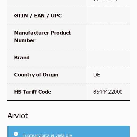
GTIN / EAN / UPC
Manufacturer Product
Number
Brand
Country of Origin
DE
HS Tariff Code
8544422000
Arviot
Tuotearvioita ei vielä ole.