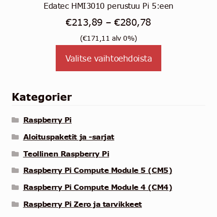
Edatec HMI3010 perustuu Pi 5:een
Hintaluokka:
€
213,89
–
€
280,78
€213,89
(
€
171,11
alv 0%)
-
Tällä
Valitse vaihtoehdoista
tuotteella
€280,78
on
useampi
Kategorier
muunnelma.
Voit
Raspberry Pi
tehdä
Aloituspaketit ja -sarjat
valinnat
Teollinen Raspberry Pi
tuotteen
sivulla.
Raspberry Pi Compute Module 5 (CM5)
Raspberry Pi Compute Module 4 (CM4)
Raspberry Pi Zero ja tarvikkeet