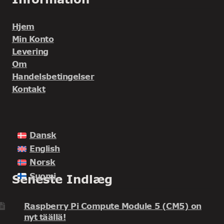
Hjem
Min Konto
Levering
Om
Handelsbetingelser
Kontakt
Dansk
English
Norsk
Suomi
Seneste Indlæg
Raspberry Pi Compute Module 5 (CM5) on
nyt täällä!