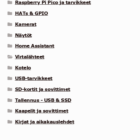
Raspberry Pi Pico ja tarvikkeet
HATs & GPIO
Kamerat
Näytöt
Home Assistant
Virtalähteet
Kotelo
USB-tarvikkeet
SD-kortit ja sovittimet
Tallennus - USB & SSD
Kaapelit ja sovittimet
Kirjat ja aikakauslehdet