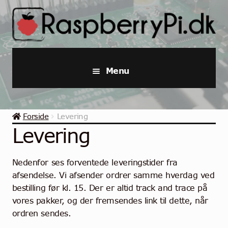
Spring
Spring
til
til
navigation
indhold
Menu
Raspberry Pi
Forside
Levering
Startpakker & Kits
Levering
Industriel Raspberry Pi
Nedenfor ses forventede leveringstider fra
afsendelse. Vi afsender ordrer samme hverdag ved
Raspberry Pi Tilbehør
bestilling før kl. 15. Der er altid track and trace på
vores pakker, og der fremsendes link til dette, når
Samlinger
ordren sendes.