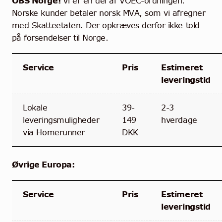
OBS Norge!
Vi er en del af VOEC-ordningen.
Norske kunder betaler norsk MVA, som vi afregner
med Skatteetaten. Der opkræves derfor ikke told
på forsendelser til Norge.
Service
Pris
Estimeret
leveringstid
Lokale
39-
2-3
leveringsmuligheder
149
hverdage
via Homerunner
DKK
Øvrige Europa:
Service
Pris
Estimeret
leveringstid