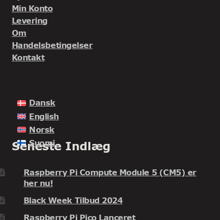
Min Konto
Levering
Om
Handelsbetingelser
Kontakt
Dansk
English
Norsk
Suomi
Seneste Indlæg
Raspberry Pi Compute Module 5 (CM5) er
her nu!
Black Week Tilbud 2024
Raspberry Pi Pico Lanceret