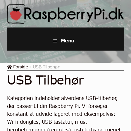
Spring
Spring
til
til
navigation
indhold
Menu
Raspberry Pi
Forside
USB Tilbehør
Startpakker & Kits
USB Tilbehør
Industriel Raspberry Pi
Kategorien indeholder alverdens USB-tilbehør,
Raspberry Pi Tilbehør
der passer til din Raspberry Pi. Vi forsøger
konstant at udvide lageret med eksempelvis:
Samlinger
Wi-fi dongles, USB tastatur, mus,
fjernbetjeninger (remotes), usb hubs og meget