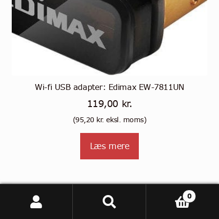
Wi-fi USB adapter: Edimax EW-7811UN
119,00
kr.
(
95,20
kr.
eksl. moms)
Læs mere
0
Søg
Søg
efter: