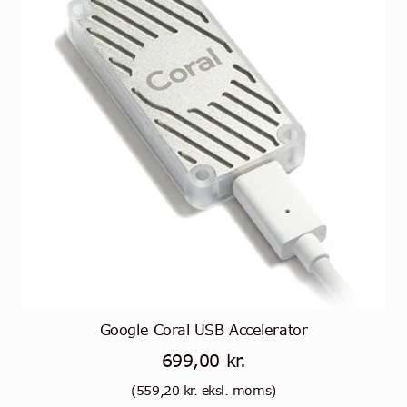
tehdä
valinnat
tuotteen
sivulla.
Google Coral USB Accelerator
699,00
kr.
(
559,20
kr.
eksl. moms)