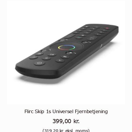
muunnelma.
Voit
tehdä
valinnat
tuotteen
sivulla.
Flirc Skip 1s Universel Fjernbetjening
399,00
kr.
(
319,20
kr.
eksl. moms)