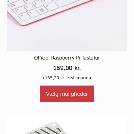
Officiel Raspberry Pi Tastatur
169,00
kr.
(
135,20
kr.
eksl. moms)
Tällä
Vælg muligheder
tuotteella
on
useampi
muunnelma.
Voit