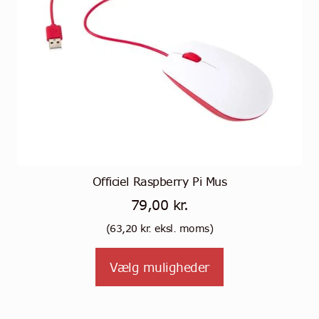
Officiel Raspberry Pi Mus
79,00
kr.
(
63,20
kr.
eksl. moms)
Tällä
Vælg muligheder
tuotteella
on
useampi