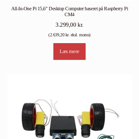
All-In-One Pi 15,6″ Desktop Computer baseret på Raspberry Pi
CM4
3.299,00
kr.
(
2.639,20
kr.
eksl. moms)
Læs mere