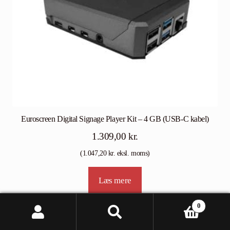
Euroscreen Digital Signage Player Kit – 4 GB (USB-C kabel)
1.309,00
kr.
(
1.047,20
kr.
eksl. moms)
Læs mere
0
Søg
Søg
efter: