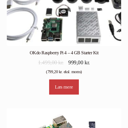
OKdo Raspberry Pi 4 – 4 GB Starter Kit
Den
Den
1.499,00
kr.
999,00
kr.
oprindelige
aktuelle
(
799,20
kr.
eksl. moms)
pris
pris
Læs mere
var:
er:
1.499,00 kr..
999,00 kr..