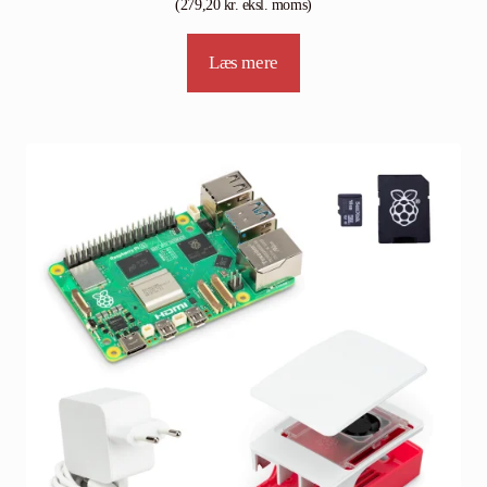
(
279,20
kr.
eksl. moms)
Læs mere