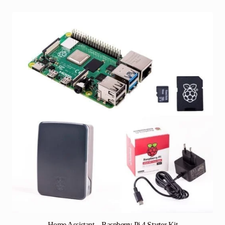
useampi
muunnelma.
Voit
tehdä
valinnat
tuotteen
sivulla.
Home Assistant – Raspberry Pi 4 Starter Kit