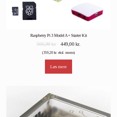
Raspberry Pi 3 Model A+ Starter Kit
Den
Den
506,00
kr.
449,00
kr.
oprindelige
aktuelle
(
359,20
kr.
eksl. moms)
pris
pris
Læs mere
var:
er:
506,00 kr..
449,00 kr..