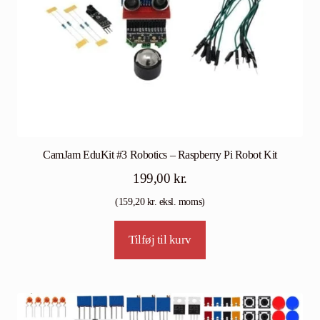
CamJam EduKit #3 Robotics – Raspberry Pi Robot Kit
199,00
kr.
(
159,20
kr.
eksl. moms)
Tilføj til kurv