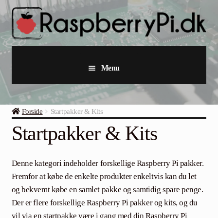
Spring
Spring
til
til
navigation
indhold
Menu
Raspberry Pi
Forside
Startpakker & Kits
Startpakker & Kits
Startpakker & Kits
Industriel Raspberry Pi
Denne kategori indeholder forskellige Raspberry Pi pakker.
Raspberry Pi Tilbehør
Fremfor at købe de enkelte produkter enkeltvis kan du let
og bekvemt købe en samlet pakke og samtidig spare penge.
Samlinger
Der er flere forskellige Raspberry Pi pakker og kits, og du
vil via en startpakke være i gang med din Raspberry Pi