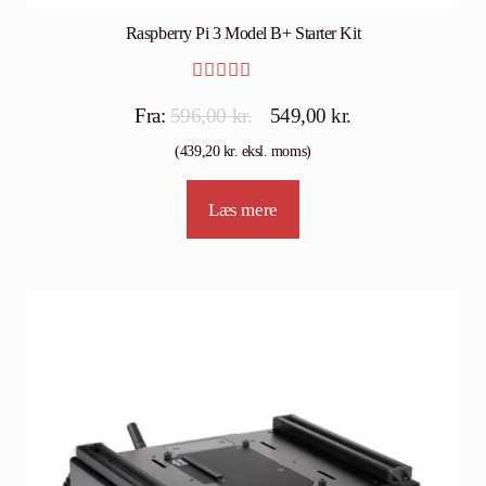
Raspberry Pi 3 Model B+ Starter Kit
Vurderet
Den
Den
Fra:
596,00
kr.
549,00
kr.
5.00
ud af
oprindelige
aktuelle
(
439,20
kr.
eksl. moms)
5
pris
pris
Læs mere
var:
er:
596,00 kr..
549,00 kr..