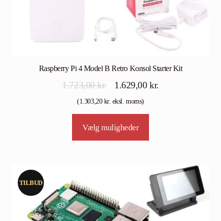
Raspberry Pi 4 Model B Retro Konsol Starter Kit
Den
Den
1.723,00
kr.
1.629,00
kr.
oprindelige
aktuelle
(
1.303,20
kr.
eksl. moms)
pris
pris
Vælg muligheder
var:
er:
1.723,00 kr..
1.629,00 kr..
TILBUD