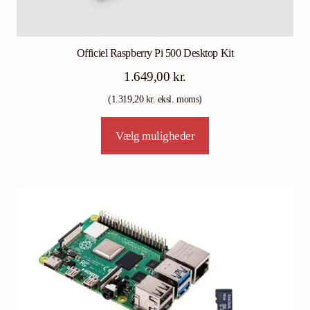
Officiel Raspberry Pi 500 Desktop Kit
1.649,00
kr.
(
1.319,20
kr.
eksl. moms)
Tällä
Vælg muligheder
tuotteella
on
useampi
muunnelma.
Voit
tehdä
valinnat
tuotteen
sivulla.