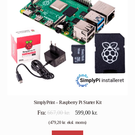
SimplyPrint – Raspberry Pi Starter Kit
Den
Den
Fra:
667,00
kr.
599,00
kr.
oprindelige
aktuelle
(
479,20
kr.
eksl. moms)
pris
pris