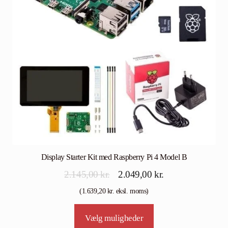
Display Starter Kit med Raspberry Pi 4 Model B
Den
Den
2.145,00
kr.
2.049,00
kr.
oprindelige
aktuelle
(
1.639,20
kr.
eksl. moms)
pris
pris
Vælg muligheder
var:
er: