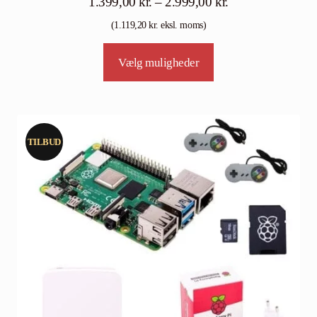
Prisinterval:
1.399,00
kr.
–
2.999,00
kr.
1.399,00 kr.
(
1.119,20
kr.
eksl. moms)
til
Tällä
Vælg muligheder
2.999,00 kr.
tuotteella
on
useampi
muunnelma.
TILBUD
Voit
tehdä
valinnat
tuotteen
sivulla.