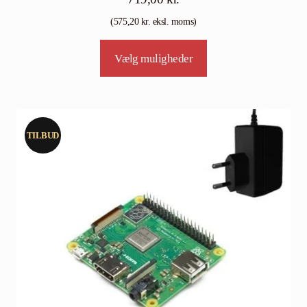
(
575,20
kr.
eksl. moms)
Tällä
Vælg muligheder
tuotteella
on
useampi
muunnelma.
TILBUD
Voit
tehdä
valinnat
tuotteen
sivulla.