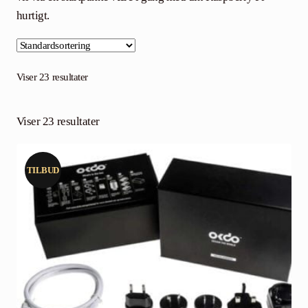
Community
hurtigt.
Kontakt
Dansk
Viser 23 resultater
Viser 23 resultater
TILBUD