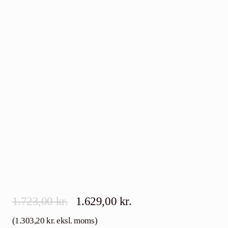
Community
Kontakt
Dansk
Den
Den
1.723,00
kr.
1.629,00
kr.
oprindelige
aktuelle
(
1.303,20
kr.
eksl. moms)