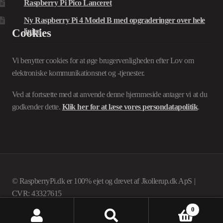
Raspberry Pi Pico Lanceret
Ny Raspberry Pi 4 Model B med opgraderinger over hele
Cookies
linjen
Vi benytter cookies for at øge brugervenligheden efter Lov om
elektroniske kommunikationsnet og -tjenester.
Ved at fortsætte med at anvende denne hjemmeside antager vi at du
godkender dette.
Klik her for at læse vores persondatapolitik
.
© RaspberryPi.dk er 100% ejet og drevet af Jkollerup.dk ApS |
CVR: 43327615
© Raspberry Pi er et varemerke for Raspberry Pi Foundation
0
Søg
Søg