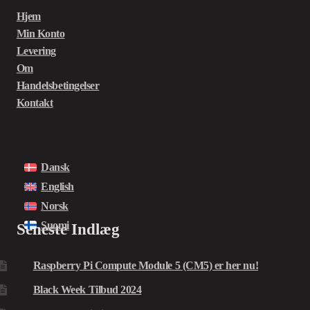
Hjem
Min Konto
Levering
Om
Handelsbetingelser
Kontakt
Dansk
English
Norsk
Suomi
Seneste Indlæg
Raspberry Pi Compute Module 5 (CM5) er her nu!
Black Week Tilbud 2024