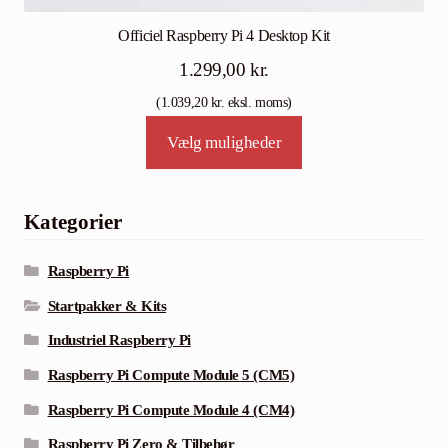
Officiel Raspberry Pi 4 Desktop Kit
1.299,00
kr.
(
1.039,20
kr.
eksl. moms)
Tällä
Vælg muligheder
tuotteella
on
useampi
Kategorier
muunnelma.
Voit
Raspberry Pi
tehdä
Startpakker & Kits
valinnat
Industriel Raspberry Pi
tuotteen
sivulla.
Raspberry Pi Compute Module 5 (CM5)
Raspberry Pi Compute Module 4 (CM4)
Raspberry Pi Zero & Tilbehør