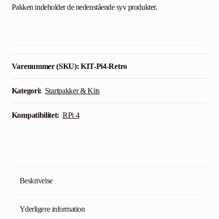
Pakken indeholder de nedenstående syv produkter.
pris
pris
var:
er:
1.723,00 kr..
1.629,00 kr..
Varenummer (SKU):
KIT-Pi4-Retro
Kategori:
Startpakker & Kits
Kompatibilitet:
RPi 4
Beskrivelse
Yderligere information