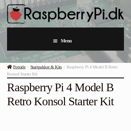
Spring
Spring
til
til
navigation
indhold
Menu
Raspberry Pi
Forside
Startpakker & Kits
Raspberry Pi 4 Model B Retro
Startpakker & Kits
Konsol Starter Kit
Raspberry Pi 4 Model B
Industriel Raspberry Pi
Retro Konsol Starter Kit
Raspberry Pi Tilbehør
Samlinger