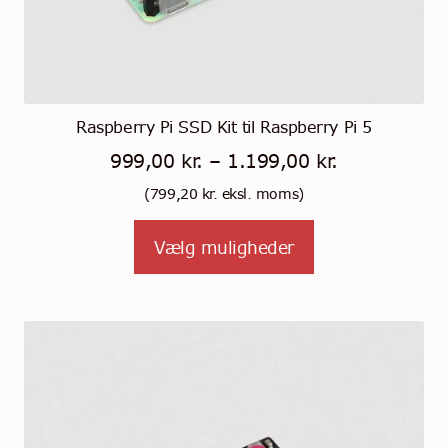
Raspberry Pi SSD Kit til Raspberry Pi 5
Prisinterval:
999,00
kr.
–
1.199,00
kr.
999,00 kr.
(
799,20
kr.
eksl. moms)
til
Tällä
Vælg muligheder
1.199,00 kr.
tuotteella
on
useampi
muunnelma.
Voit
tehdä
valinnat