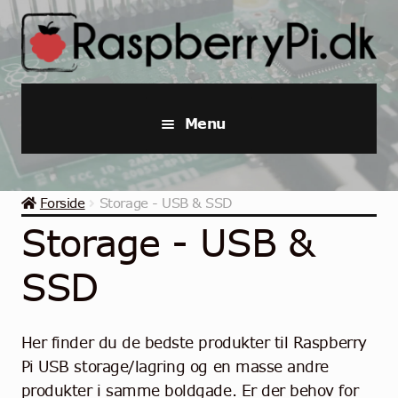
Spring
Spring
til
til
navigation
indhold
Menu
Raspberry Pi
Forside
Storage - USB & SSD
Startpakker & Kits
Storage - USB &
Industriel Raspberry Pi
SSD
Raspberry Pi Tilbehør
Her finder du de bedste produkter til Raspberry
Samlinger
Pi USB storage/lagring og en masse andre
produkter i samme boldgade. Er der behov for