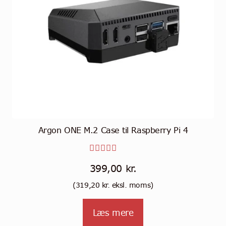
Argon ONE M.2 Case til Raspberry Pi 4
Vurdere
399,00
kr.
t
4.00
(
319,20
kr.
eksl. moms)
ud af 5
Læs mere