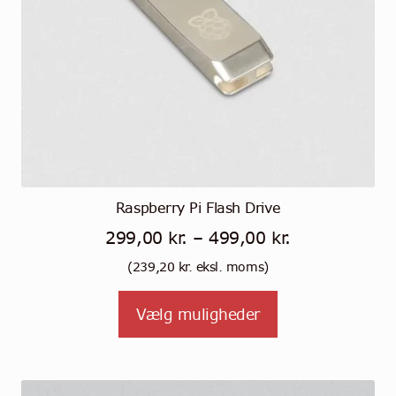
Raspberry Pi Flash Drive
Prisinterval:
299,00
kr.
–
499,00
kr.
299,00 kr.
(
239,20
kr.
eksl. moms)
til
Tällä
Vælg muligheder
499,00 kr.
tuotteella
on
useampi