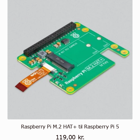
muunnelma.
Voit
tehdä
valinnat
tuotteen
sivulla.
Raspberry Pi M.2 HAT+ til Raspberry Pi 5
119,00
kr.