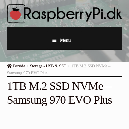
Spring
Spring
til
til
navigation
indhold
Menu
Raspberry Pi
Forside
Storage - USB & SSD
1TB M.2 SSD NVMe –
Startpakker & Kits
Samsung 970 EVO Plus
1TB M.2 SSD NVMe –
Industriel Raspberry Pi
Samsung 970 EVO Plus
Raspberry Pi Tilbehør
Samlinger