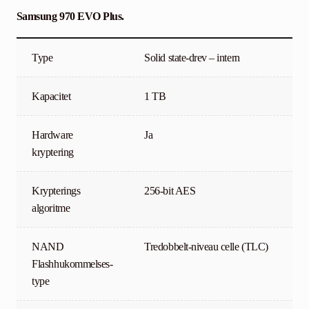
Samsung 970 EVO Plus.
Type
Solid state-drev – intern
Kapacitet
1 TB
Hardware
Ja
kryptering
Krypterings
256-bit AES
algoritme
NAND
Tredobbelt-niveau celle (TLC)
Flashhukommelses-
type