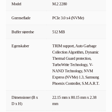
Model
M.2 2280
Grænseflade
PCIe 3.0 x4 (NVMe)
Buffer størrelse
512 MB
Egenskaber
TRIM support, Auto Garbage
Collection Algorithm, Dynamic
Thermal Guard protection,
TurboWrite Technology, V-
NAND Technology, NVM
Express (NVMe) 1.3, Samsung
Phoenix Controller, S.M.A.R.T.
Dimensioner (B x
22.15 mm x 80.15 mm x 2.38
D x H)
mm