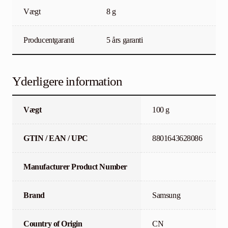
Vægt
8 g
Producentgaranti
5 års garanti
Yderligere information
Vægt
100 g
GTIN / EAN / UPC
8801643628086
Manufacturer Product Number
Brand
Samsung
Country of Origin
CN