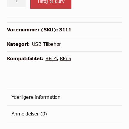
Tilføj til kurv
USB
v2
-
dongle
Varenummer (SKU):
3111
til
IR
Kategori:
USB Tilbehør
fjernbetjening
antal
Kompatibilitet:
RPi 4
,
RPi 5
Yderligere information
Anmeldelser (0)