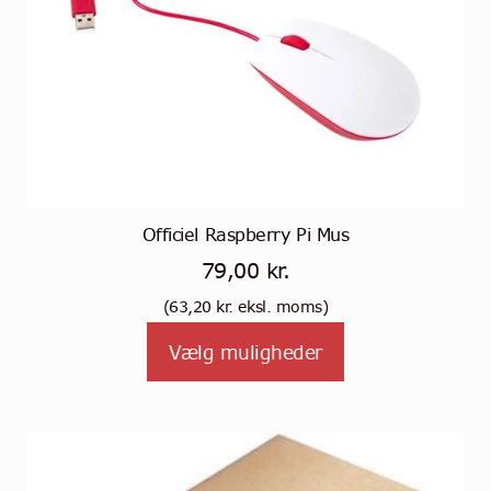
Officiel Raspberry Pi Mus
79,00
kr.
(
63,20
kr.
eksl. moms)
Tällä
Vælg muligheder
tuotteella
on
useampi
muunnelma.
Voit