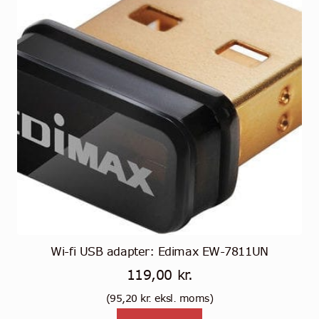
tehdä
valinnat
tuotteen
sivulla.
Wi-fi USB adapter: Edimax EW-7811UN
119,00
kr.
(
95,20
kr.
eksl. moms)