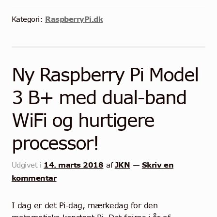
RaspberryPi.dk
Kategori:
Ny Raspberry Pi Model
3 B+ med dual-band
WiFi og hurtigere
processor!
14. marts 2018
JKN
Skriv en
Udgivet i
af
—
kommentar
I dag er det Pi-dag, mærkedag for den