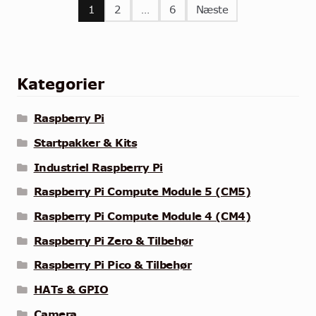
Indlægsinddeling
1
2
…
6
Næste
Kategorier
Raspberry Pi
Startpakker & Kits
Industriel Raspberry Pi
Raspberry Pi Compute Module 5 (CM5)
Raspberry Pi Compute Module 4 (CM4)
Raspberry Pi Zero & Tilbehør
Raspberry Pi Pico & Tilbehør
HATs & GPIO
Camera