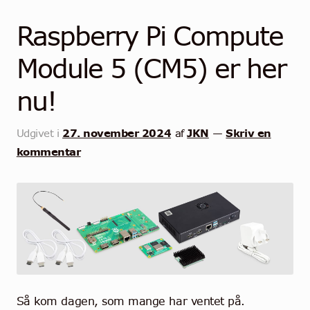
Community
Raspberry Pi Compute
Kontakt
Module 5 (CM5) er her
Dansk
nu!
27. november 2024
JKN
Skriv en
Udgivet i
af
—
kommentar
Så kom dagen, som mange har ventet på.