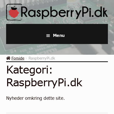
Spring
Spring
til
til
navigation
indhold
Menu
Raspberry Pi
Forside
RaspberryPi.dk
Startpakker & Kits
Kategori:
Industriel Raspberry Pi
RaspberryPi.dk
Raspberry Pi Tilbehør
Nyheder omkring dette site.
Samlinger