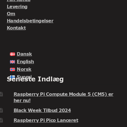
Levering
Om
Handelsbetingelser
Kontakt
Dansk
English
Norsk
Suomi
Seneste Indlæg
Raspberry Pi Compute Module 5 (CM5) er
her nu!
Black Week Tilbud 2024
Raspberry Pi Pico Lanceret