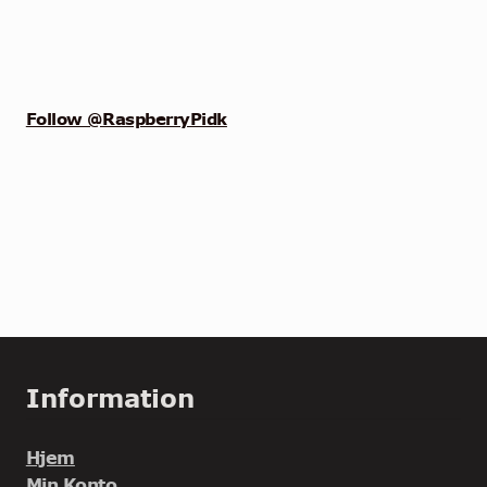
Follow @RaspberryPidk
Information
Hjem
Min Konto