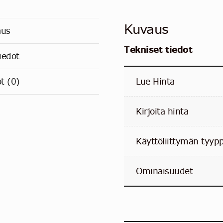
Kuvaus
aus
Tekniset tiedot
iedot
Lue Hinta
ot (0)
Kirjoita hinta
Käyttöliittymän tyypp
Ominaisuudet