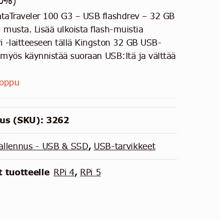
 0%)
taTraveler 100 G3 – USB flashdrev – 32 GB
 musta. Lisää ulkoista flash-muistia
i -laitteeseen tällä Kingston 32 GB USB-
it myös käynnistää suoraan USB:ltä ja välttää
loppu
us (SKU):
3262
allennus - USB & SSD
,
USB-tarvikkeet
 tuotteelle
RPi 4
,
RPi 5