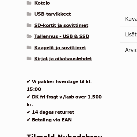
Kotelo
USB-tarvikkeet
Kuv
SD-kortit ja sovittimet
Lisät
Tallennus - USB & SSD
Kaapelit ja sovittimet
Arvi
Kirjat ja aikakauslehdet
✔ Vi pakker hverdage til kl.
15:00
✔ DK fri fragt v/køb over 1.500
kr.
✔ 14 dages returret
✔ Betaling via EAN
Tilmeld Nyhedsbrev