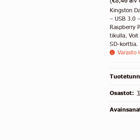
(
€
8,46
alv
Kingston Da
– USB 3.0 –
Raspberry P
tikulla. Vo
SD-korttia.
Varasto 
Tuotetunn
Osastot:
T
Avainsanat