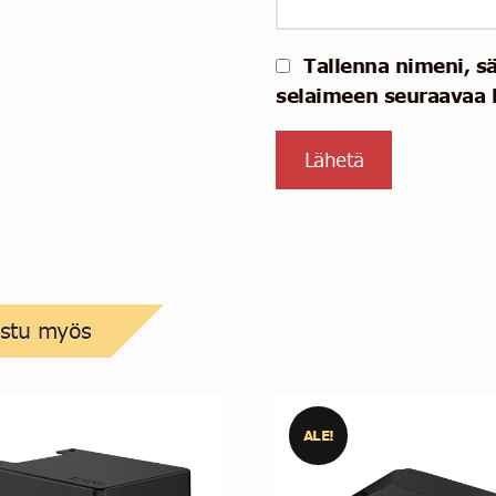
Tallenna nimeni, s
selaimeen seuraavaa 
ustu myös
ALE!