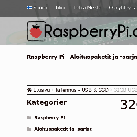
Siirry
Siirry
Suomi
Tilini
Tietoa Meistä
Ota yhteyttä
navigointiin
sisältöön
Raspberry Pi
Aloituspaketit ja -sarja
Etusivu
Tallennus - USB & SSD
32GB USB 
32
Kategorier
Raspberry Pi
Aloituspaketit ja -sarjat