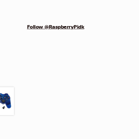
Follow @RaspberryPidk