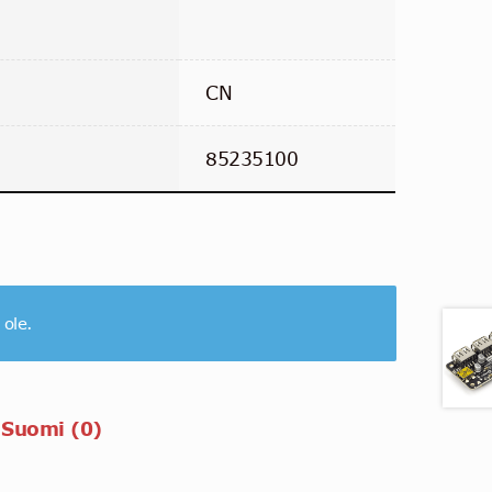
CN
85235100
 ole.
 Suomi (0)