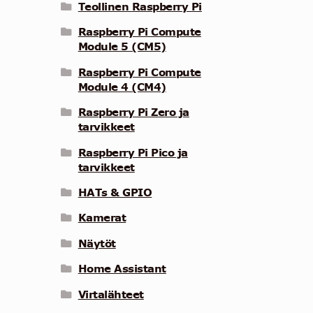
Teollinen Raspberry Pi
Raspberry Pi Compute
Module 5 (CM5)
Raspberry Pi Compute
Module 4 (CM4)
Raspberry Pi Zero ja
tarvikkeet
Raspberry Pi Pico ja
tarvikkeet
HATs & GPIO
Kamerat
Näytöt
Home Assistant
Virtalähteet