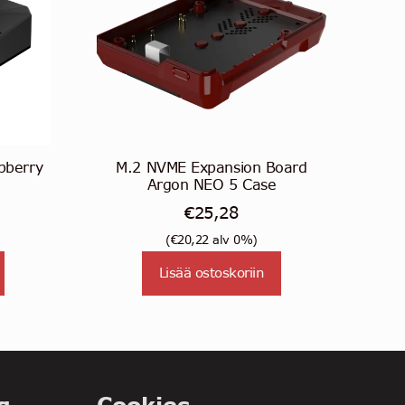
pberry
M.2 NVME Expansion Board
Argon NEO 5 Case
äinen
Nykyinen
€
25,28
hinta
(
€
20,22
alv 0%)
on:
Lisää ostoskoriin
€26,62.