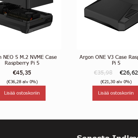
n NEO 5 M.2 NVME Case
Argon ONE V3 Case Ras
Raspberry Pi 5
Pi 5
Alkuper
€
45,35
€
35,98
€
26,62
hinta
(
€
36,28
alv 0%)
(
€
21,30
alv 0%)
oli:
Lisää ostoskoriin
Lisää ostoskoriin
€35,98.