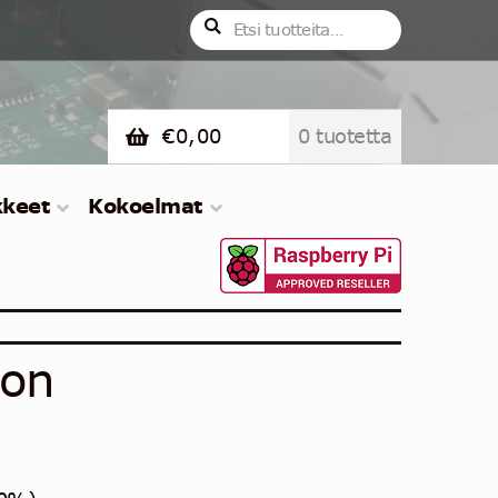
Etsi:
Haku
€
0,00
0 tuotetta
kkeet
Kokoelmat
ton