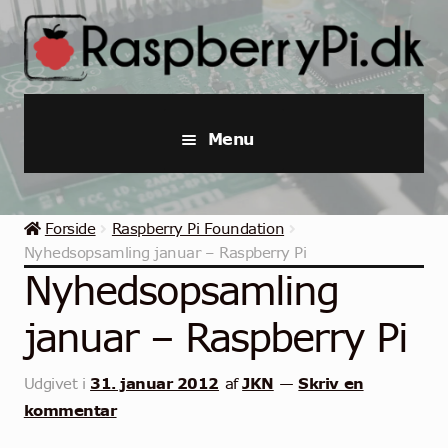
Spring
Spring
til
til
navigation
indhold
Menu
Raspberry Pi
Forside
Raspberry Pi Foundation
Startpakker & Kits
Nyhedsopsamling januar – Raspberry Pi
Nyhedsopsamling
Industriel Raspberry Pi
januar – Raspberry Pi
Raspberry Pi Tilbehør
31. januar 2012
JKN
Skriv en
Udgivet i
af
—
Samlinger
kommentar