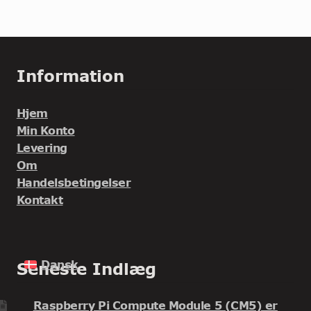
Information
Hjem
Min Konto
Levering
Om
Handelsbetingelser
Kontakt
Dansk
Seneste Indlæg
Raspberry Pi Compute Module 5 (CM5) er