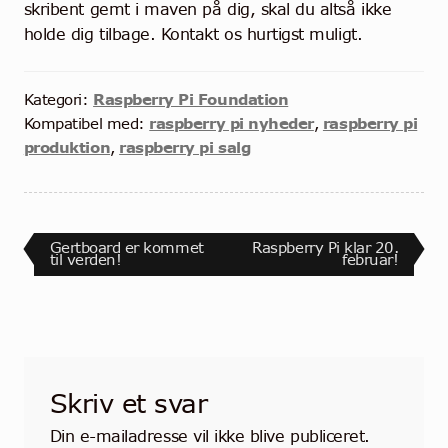
skribent gemt i maven på dig, skal du altså ikke
holde dig tilbage. Kontakt os hurtigst muligt.
Raspberry Pi Foundation
Kategori:
raspberry pi nyheder
raspberry pi
Kompatibel med:
,
produktion
raspberry pi salg
,
Indlægsnavigation
Forrige
Næste
Gertboard er kommet
Raspberry Pi klar 20.
indlæg:
indlæg:
til verden!
februar!
Skriv et svar
Din e-mailadresse vil ikke blive publiceret.