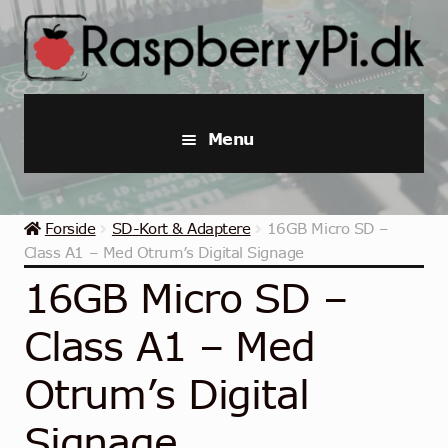
Spring
Spring
til
til
navigation
indhold
Menu
Raspberry Pi
Forside
SD-Kort & Adaptere
16GB Micro SD –
Startpakker & Kits
Class A1 – Med Otrum’s Digital Signage
16GB Micro SD –
Industriel Raspberry Pi
Class A1 – Med
Raspberry Pi Tilbehør
Otrum’s Digital
Samlinger
Signage