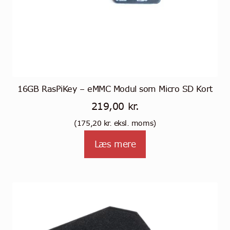
16GB RasPiKey – eMMC Modul som Micro SD Kort
219,00
kr.
(
175,20
kr.
eksl. moms)
Læs mere