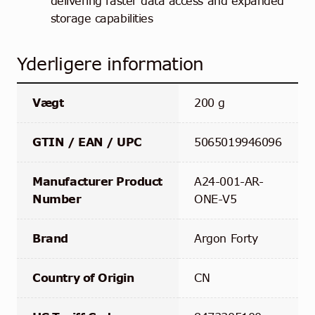
delivering faster data access and expanded
storage capabilities
Yderligere information
Vægt
200 g
GTIN / EAN / UPC
5065019946096
Manufacturer Product
A24-001-AR-
Number
ONE-V5
Brand
Argon Forty
Country of Origin
CN