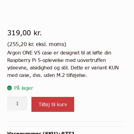
319,00
kr.
(
255,20
kr.
eksl. moms)
Argon ONE V5 case er designet til at løfte din
Raspberry Pi 5-oplevelse med uovertruffen
ydeevne, alsidighed og stil. Dette er variant KUN
med case, dvs. uden M.2 tilføjelse.
På lager
Argon
Tilføj til kurv
ONE
V5
Case
til
Varenummer (SKU):
9772